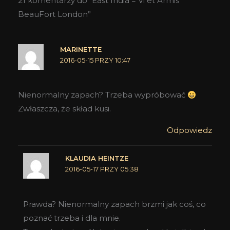
21 komentarzy do “East India = Vi et Armis
BeauFort London”
MARINETTE
2016-05-15 PRZY 10:47
Nienormalny zapach? Trzeba wypróbować
Zwłaszcza, że skład kusi.
Odpowiedz
KLAUDIA HEINTZE
2016-05-17 PRZY 05:38
Prawda? Nienormalny zapach brzmi jak coś, co
poznać trzeba i dla mnie.