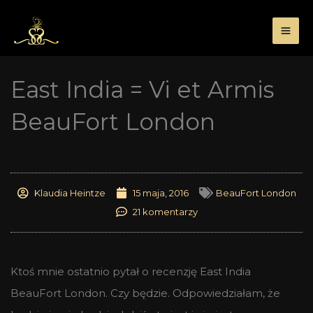
Przejdź
do
treści
East India = Vi et Armis
BeauFort London
Klaudia Heintze
15 maja, 2016
BeauFort London
21 komentarzy
Ktoś mnie ostatnio pytał o recenzję East India
BeauFort London. Czy będzie. Odpowiedziałam, że