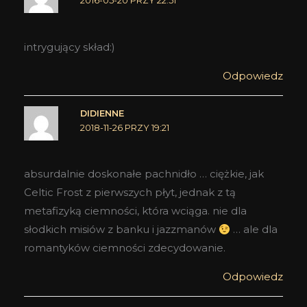
2016-05-20 PRZY 22:51
intrygujący skład:)
Odpowiedz
DIDIENNE
2018-11-26 PRZY 19:21
absurdalnie doskonałe pachnidło … ciężkie, jak
Celtic Frost z pierwszych płyt, jednak z tą
metafizyką ciemności, która wciąga. nie dla
słodkich misiów z banku i jazzmanów
… ale dla
romantyków ciemności zdecydowanie.
Odpowiedz