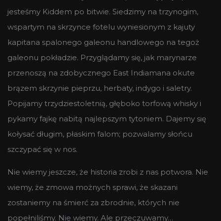
jesteśmy Kiddem po bitwie. Siedzimy na trzynogim,
wspartym na skrzynce fotelu wyniesionym z kajuty
kapitana spalonego galeonu handlowego na tegoż
galeonu pokładzie. Przyglądamy się, jak marynarze
przenoszą na zdobycznego East Indiamana okute
brązem skrzynie pieprzu, herbaty, indygo i saletry.
Popijamy trzydziestoletnią, głęboko torfową whisky i
pykamy fajkę nabitą najlepszym tytoniem. Dajemy się
kołysać długim, płaskim falom; pozwalamy słońcu
szczypać się w nos.
Nie wiemy jeszcze, że historia zrobi z nas potwora. Nie
wiemy, że zmowa możnych sprawi, że skazani
zostaniemy na śmierć za zbrodnie, których nie
popełniliśmy. Nie wiemy. Ale przeczuwamy…