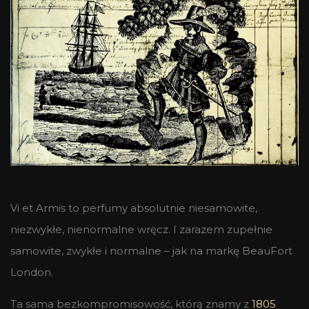
Vi et Armis to perfumy absolutnie niesamowite,
niezwykłe, nienormalne wręcz. I zarazem zupełnie
samowite, zwykłe i normalne – jak na markę BeauFort
London.
Ta sama bezkompromisowość, którą znamy z
1805