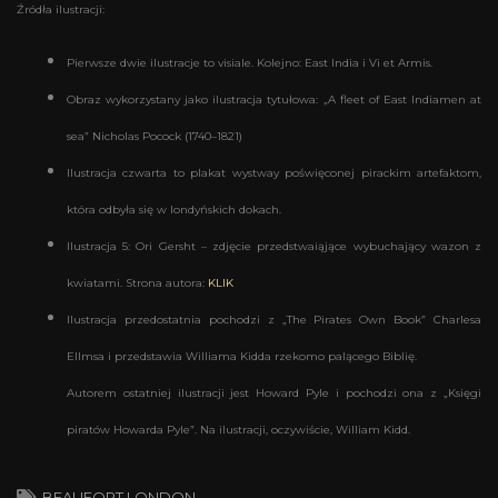
Źródła ilustracji:
Pierwsze dwie ilustracje to visiale. Kolejno: East India i Vi et Armis.
Obraz wykorzystany jako ilustracja tytułowa: „A fleet of East Indiamen at
sea” Nicholas Pocock (1740–1821)
Ilustracja czwarta to plakat wystway poświęconej pirackim artefaktom,
która odbyła się w londyńskich dokach.
Ilustracja 5: Ori Gersht – zdjęcie przedstwaiąjące wybuchający wazon z
kwiatami. Strona autora:
KLIK
Ilustracja przedostatnia pochodzi z „The Pirates Own Book” Charlesa
Ellmsa i przedstawia Williama Kidda rzekomo palącego Biblię.
Autorem ostatniej ilustracji jest Howard Pyle i pochodzi ona z „Księgi
piratów Howarda Pyle”. Na ilustracji, oczywiście, William Kidd.
BEAUFORT LONDON