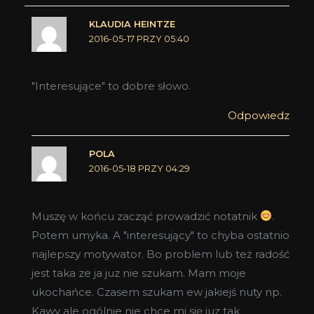
KLAUDIA HEINTZE
2016-05-17 PRZY 05:40
"Interesujące" to dobre słowo.
Odpowiedz
POLA
2016-05-18 PRZY 04:29
Muszę w końcu zacząć prowadzić notatnik
.
Potem umyka. A "interesujący" to chyba ostatnio
najlepszy motywator. Bo problem lub też radość
jest taka ze ja juz nie szukam. Mam moje
ukochańce. Czasem szukam ew jakiejś nuty np.
Kawy ale ogólnie nie chce mi się juz tak