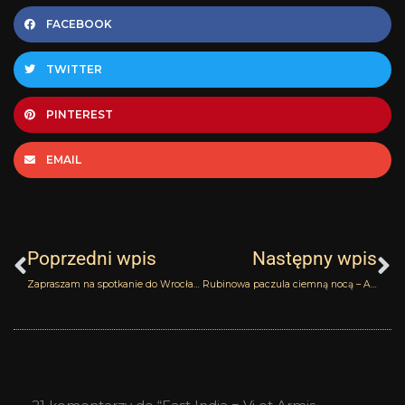
FACEBOOK
TWITTER
PINTEREST
EMAIL
Prev
N
Poprzedni wpis
Następny wpis
Zapraszam na spotkanie do Wrocławia
Rubinowa paczula ciemną nocą – Aube Rubis Atelier des Ors