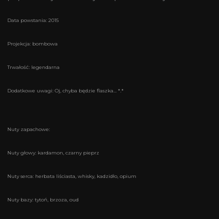
Data powstania: 2015
Projekcja: bombowa
Trwałość: legendarna
Dodatkowe uwagi: Oj, chyba będzie flaszka… *.*
Nuty zapachowe:
Nuty głowy: kardamon, czarny pieprz
Nuty serca: herbata liściasta, whisky, kadzidło, opium
Nuty bazy: tytoń, brzoza, oud