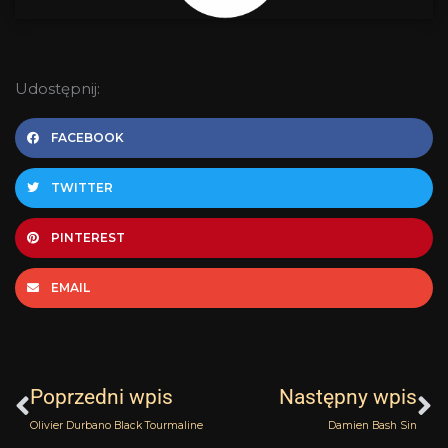
Udostępnij:
FACEBOOK
TWITTER
PINTEREST
EMAIL
Prev
N
Poprzedni wpis
Następny wpis
Olivier Durbano Black Tourmaline
Damien Bash Sin