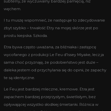
subtelny, że wyczuwalny bardziej pamięcią, niż
węchem.
I tu muszę wspomnieć, że następuje to zdecydowanie
zbyt szybko – trwałość Etry na mojej skórze jest po
prostu kiepska. Szkoda.
Etra bywa często uważana, za bliźniaka i zastępcę
wycofanego z produkcji Le Feu d’Issey Miyake, lecz ja
sama choć przyznaję, że podobieństwo jest duże –
daleka jestem od przychylania się do opinii, że zapachy
te są identyczne.
Le Feu jest bardziej mleczne, kremowe. Etra jest
zapachem bardziej przejrzystym, świetlistym, bez
opływającej wszystko słodkiej śmietanki. Różnica w