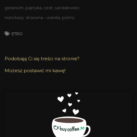
geranium, papryka, cedr, sandałowiec
nuta bazy: drzewna – wanilia, piżmo
ETRO
Podobają Ci się treści na stronie?
Możesz postawić mi kawę!