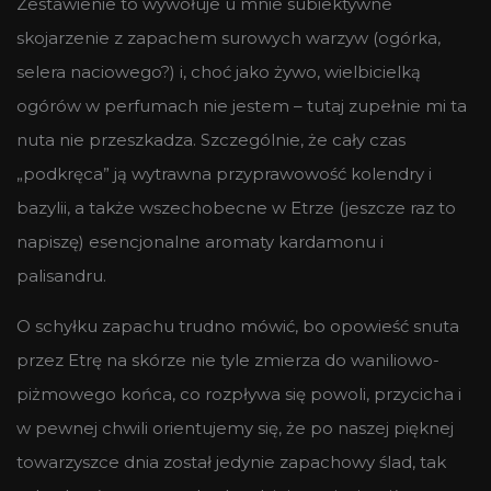
Zestawienie to wywołuje u mnie subiektywne
skojarzenie z zapachem surowych warzyw (ogórka,
selera naciowego?) i, choć jako żywo, wielbicielką
ogórów w perfumach nie jestem – tutaj zupełnie mi ta
nuta nie przeszkadza. Szczególnie, że cały czas
„podkręca” ją wytrawna przyprawowość kolendry i
bazylii, a także wszechobecne w Etrze (jeszcze raz to
napiszę) esencjonalne aromaty kardamonu i
palisandru.
O schyłku zapachu trudno mówić, bo opowieść snuta
przez Etrę na skórze nie tyle zmierza do waniliowo-
piżmowego końca, co rozpływa się powoli, przycicha i
w pewnej chwili orientujemy się, że po naszej pięknej
towarzyszce dnia został jedynie zapachowy ślad, tak