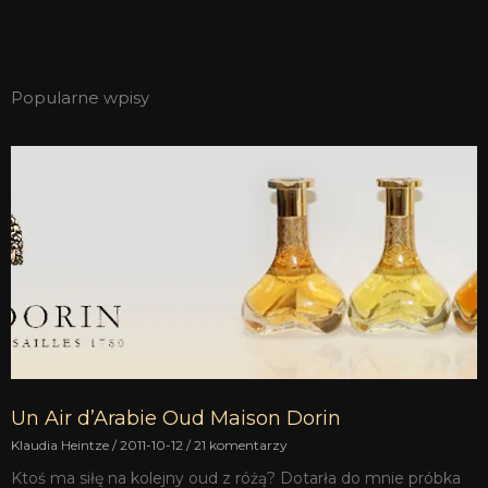
Popularne wpisy
Un Air d’Arabie Oud Maison Dorin
Klaudia Heintze
2011-10-12
21 komentarzy
Ktoś ma siłę na kolejny oud z różą? Dotarła do mnie próbka