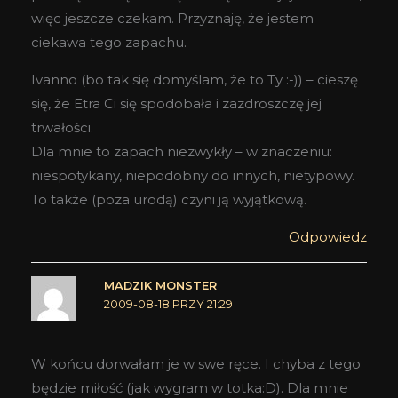
więc jeszcze czekam. Przyznaję, że jestem
ciekawa tego zapachu.
Ivanno (bo tak się domyślam, że to Ty :-)) – cieszę
się, że Etra Ci się spodobała i zazdroszczę jej
trwałości.
Dla mnie to zapach niezwykły – w znaczeniu:
niespotykany, niepodobny do innych, nietypowy.
To także (poza urodą) czyni ją wyjątkową.
Odpowiedz
MADZIK MONSTER
2009-08-18 PRZY 21:29
W końcu dorwałam je w swe ręce. I chyba z tego
będzie miłość (jak wygram w totka:D). Dla mnie