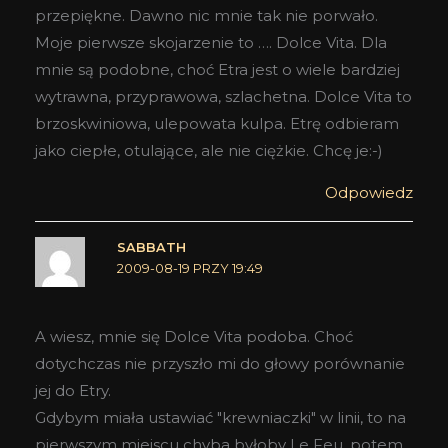
przepiękne. Dawno nic mnie tak nie porwało.
Moje pierwsze skojarzenie to …. Dolce Vita. Dla
mnie są podobne, choć Etra jest o wiele bardziej
wytrawna, przyprawowa, szlachetna. Dolce Vita to
brzoskwiniowa, ulepowata kulpa. Etrę odbieram
jako ciepłe, otulające, ale nie ciężkie. Chcę je:-)
Odpowiedz
SABBATH
2009-08-19 PRZY 19:49
A wiesz, mnie się Dolce Vita podoba. Choć
dotychczas nie przyszło mi do głowy porównanie
jej do Etry.
Gdybym miała ustawiać "krewniaczki" w linii, to na
pierwszym miejscu chyba byłoby Le Feu, potem