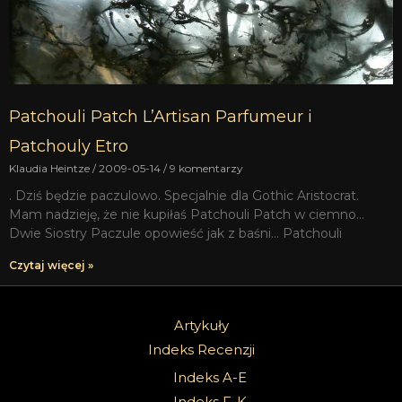
Patchouli Patch L’Artisan Parfumeur i
Patchouly Etro
Klaudia Heintze
2009-05-14
9 komentarzy
. Dziś będzie paczulowo. Specjalnie dla Gothic Aristocrat.
Mam nadzieję, że nie kupiłaś Patchouli Patch w ciemno…
Dwie Siostry Paczule opowieść jak z baśni… Patchouli
Czytaj więcej »
Artykuły
Indeks Recenzji
Indeks A-E
Indeks F-K