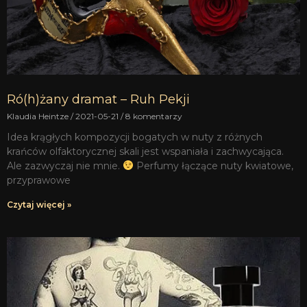
Ró(h)żany dramat – Ruh Pekji
Klaudia Heintze
2021-05-21
8 komentarzy
Idea krągłych kompozycji bogatych w nuty z różnych
krańców olfaktorycznej skali jest wspaniała i zachwycająca.
Ale zazwyczaj nie mnie.
Perfumy łączące nuty kwiatowe,
przyprawowe
Czytaj więcej »