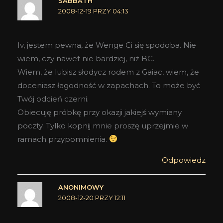
SABBATH
2008-12-19 PRZY 04:13
Iv, jestem pewna, że Wenge Ci się spodoba. Nie
wiem, czy nawet nie bardziej, niż BC.
Wiem, że lubisz słodycz rodem z Gaiac, wiem, że
doceniasz łagodność w zapachach. To może być
Twój odcień czerni.
Obiecuję próbkę przy okazji jakiejś wymiany
poczty. Tylko kopnij mnie proszę uprzejmie w
ramach przypomnienia.
Odpowiedz
ANONIMOWY
2008-12-20 PRZY 12:11