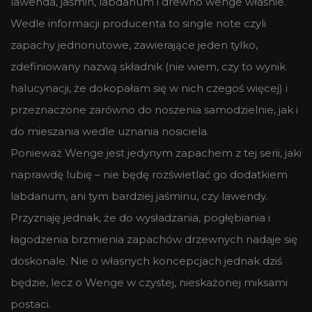
lawenda, jaśmin, labdanum i drewno wenge właśnie.
Wedle informacji producenta to single note czyli
zapachy jednonutowe, zawierające jeden tylko,
zdefiniowany nazwą składnik (nie wiem, czy to wynik
halucynacji, że dokopałam się w nich czegoś więcej) i
przeznaczone zarówno do noszenia samodzielnie, jak i
do mieszania wedle uznania nosiciela.
Ponieważ Wenge jest jedynym zapachem z tej serii, jaki
naprawdę lubię – nie będę rozświetlać go dodatkiem
labdanum, ani tym bardziej jaśminu, czy lawendy.
Przyznaję jednak, że do wysładzania, pogłębiania i
łagodzenia brzmienia zapachów drzewnych nadaje się
doskonale. Nie o własnych koncepcjach jednak dziś
będzie, lecz o Wenge w czystej, nieskażonej miksami
postaci.