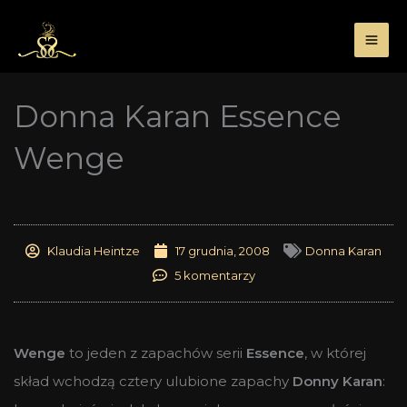
Przejdź
do
treści
Donna Karan Essence
Wenge
Klaudia Heintze
17 grudnia, 2008
Donna Karan
5 komentarzy
Wenge
to jeden z zapachów serii
Essence
, w której
skład wchodzą cztery ulubione zapachy
Donny Karan
: