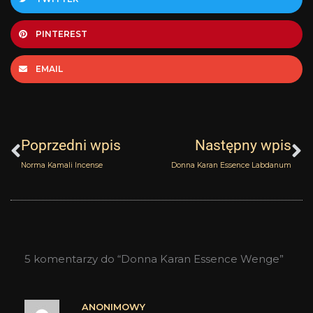
PINTEREST
EMAIL
Prev
N
Poprzedni wpis
Następny wpis
Norma Kamali Incense
Donna Karan Essence Labdanum
5 komentarzy do “Donna Karan Essence Wenge”
ANONIMOWY