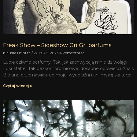
Freak Show – Sideshow Gri Gri parfums
Klaudia Heintze
2018-05-26
94 komentarze
Lubię dziwne perfumy. Tak, jak zachwycają mnie dziwolągi
Luki Maffei, tak bezkompromisowe, dosadne opowieści Anais
Bigiune przemawiają do mojej wyobraźni i ani myślę się tego
Czytaj więcej »