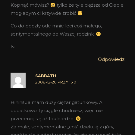
Kopnąć mówisz?
tylko że tyle cięższa od Ciebie
mogłabym ci krzywde zrobić
Co do poczty ode mnie leci coś małego,
sentymentalnego do Waszej rodzinki
Iv.
Odpowiedz
SABBATH
2008-12-20 PRZY 15:01
Hihihi! Ja mam duży ciężar gatunkowy. A
dodatkowo Ty ciągle chudniesz, więc nie
przeceniaj się aż tak bardzo.
Za małe, sentymentalne „coś” dziękuję z góry,
choć także z góry twierdzę, że nie powinnaś była…