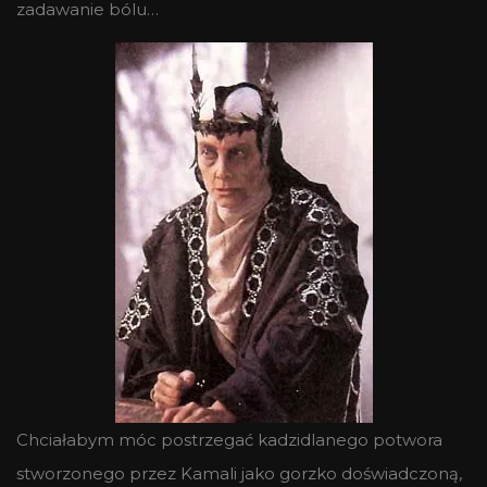
zadawanie bólu…
Chciałabym móc postrzegać kadzidlanego potwora
stworzonego przez Kamali jako gorzko doświadczoną,