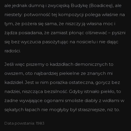
ale jednak dumną i zwycięską Budykę (Boadiceę), ale
niestety: potworność tej kompozycji polega właśnie na
tym, że pożera się sama, że niszczy ją własna moc i
żądza posiadania, że zamiast płonąc olśniewać – pyszni
się bez wyczucia pasożytując na nosicielu i nie dając
radości.
Jeśli więc piszemy o kadzidłach demonicznych to
owszem, oto najbardziej piekielne ze znanych mi
kadzideł. Jest w nim porażka ostateczna, gorycz bez
nadziei, niszcząca bezsilność. Gdyby istniało piekło, to
żadne wywijające ogonami smoliste diabły z widłami w
sękatych łapach nie mogłyby był straszniejsze, niż to.
Data powstania: 1983