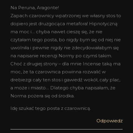
Na Peruna, Aragonte!
Zapach czarownicy wpatrzonej we własny stos to
dopiero jest druzgocąca metafora! Hipnotyczną
ma moc i… chyba nawet cieszę się, że nie
czytałam tego posta, bo nigdy bym się od niej nie
uwolniła i pewnie nigdy nie zdecydowałabym się
na napisanie recenzji Normy po czymś takim.
Choć z drugiej strony – dla mnie Incense taką ma
moc, że ta czarownica powinna rozwalić w
drebiezgi cały ten stos i gawiedź wokół, cały plac,
a może i miasto… Dlatego chyba napisałam, że
Norma pożera się od środka.
Idę szukać tego posta z czarownicą.
Odpowiedz