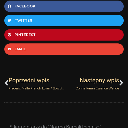
FACEBOOK
TWITTER
PINTEREST
EMAIL
Prev
N
Poprzedni wpis
Następny wpis
Frederic Malle French Lover / Bois d’Orage
Donna Karan Essence Wenge
5 komentarzy do “Norma Kamali Incense”