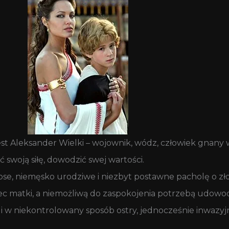
est Aleksander Wielki – wojownik, wódz, człowiek gnany
swoją siłę, dowodzić swej wartości.
ose, niemęsko urodziwe i niezbyt postawne pacholę o zł
ec matki, a niemożliwą do zaspokojenia potrzebą udowod
ży i w niekontrolowany sposób ostry, jednocześnie inwazyj