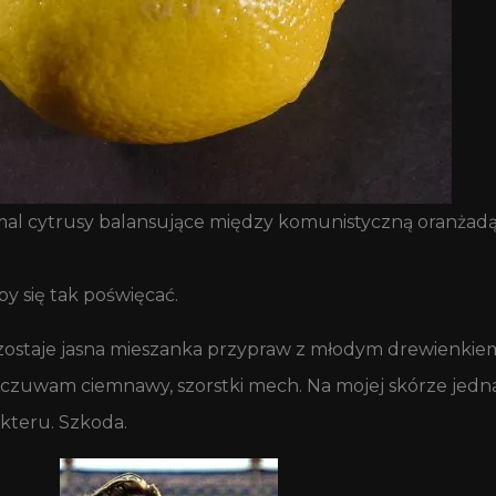
eomal cytrusy balansujące między komunistyczną oranża
y się tak poświęcać.
e zostaje jasna mieszanka przypraw z młodym drewienkiem
uwam ciemnawy, szorstki mech. Na mojej skórze jednak
akteru. Szkoda.