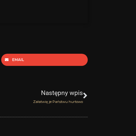
EMAIL
Następny
Następny wpis
Załatwię je Państwu hurtowo