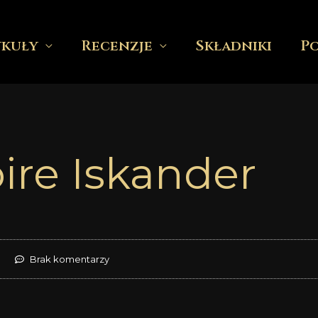
ykuły
Recenzje
Składniki
P
re Iskander
Brak komentarzy