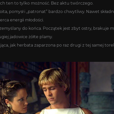
ach ten to tylko możność. Bez aktu twórczego.
oita, pomysł i „patronat” bardzo chwytliwy. Nawet skład
erca energii młodości.
przemyślany do końca. Początek jest zbyt ostry, brakuje 
ej jadowice żółte plamy.
jąca, jak herbata zaparzona po raz drugi z tej samej tore