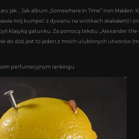
ry jak… Jak album „Somewhere in Time” Iron Maiden. Kie
awia mój kumpel: z dywanu na wrotkach skakałam) i zna
yli klasyką gatunku. Za pomocą tekstu „Alexander the 
 do dziś jest to jeden z moich ulubionych utworów (mie
w moim perfumeryjnym rankingu.