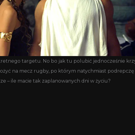
nkretnego targetu. No bo jak tu polubić jednocześnie k
ożyć na mecz rugby, po którym natychmiast podrepczę n
erze – ile macie tak zaplanowanych dni w życiu?