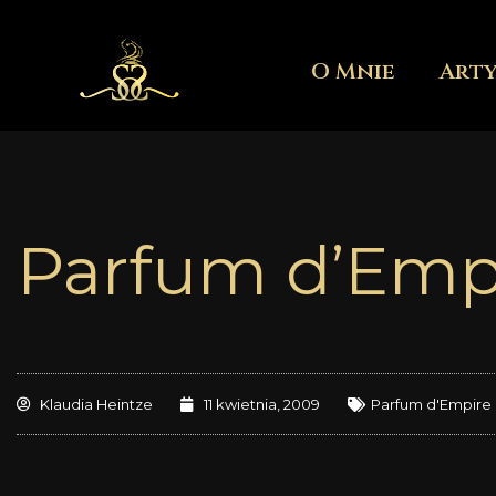
Przejdź
do
O Mnie
Art
treści
Parfum d’Empi
Klaudia Heintze
11 kwietnia, 2009
Parfum d'Empire