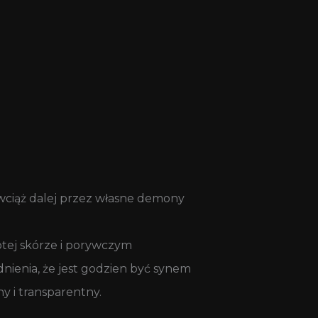
 wciąż dalej przez własne demony
otej skórze i porywczym
nienia, że jest godzien być synem
ny i transparentny.