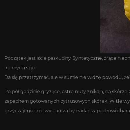
Początek jest iście paskudny. Syntetyczne, żrące ni
do mycia szyb.
Da się przetrzymać, ale w sumie nie widzę powodu, żeb
Po pół godzinie gryzące, ostre nuty znikają, na skórz
zapachem gotowanych cytrusowych skórek. W tle wycz
przyczajenia i nie wystarcza by nadać zapachowi char