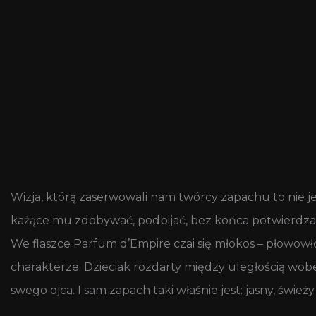
Wizja, którą zaserwowali nam twórcy zapachu to nie j
każące mu zdobywać, podbijać, bez końca potwierdzać 
We flaszce Parfum d’Empire czai się młokos – płowowł
charakterze. Dzieciak rozdarty między uległością wob
swego ojca. I sam zapach taki właśnie jest: jasny, świe