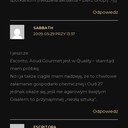
spotkaniom (niedziela aktualna – bierz urlop!). :-)))
Odpowiedz
SABBATH
2009-05-29 PRZY 13:57
I jeszcze:
Escorito, Aoud Gourmet jest w Quality – stamtąd
mam próbkę.
No i ja także ciągle mam nadzieję, że to chwilowe
załamanie gospodarki chemicznej i Oud 27
jednak okaże się, jeśli nie agarowym świętym
Graalem, to przynajmniej „niezłą sztuką”.
Odpowiedz
ESCRITORA