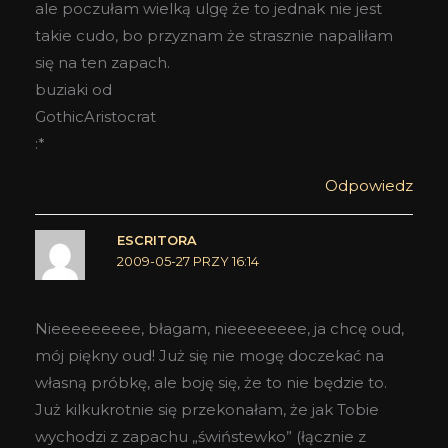
ale poczułam wielką ulgę że to jednak nie jest
takie cudo, bo przyznam że strasznie napaliłam
się na ten zapach.
buziaki od
GothicAristocrat
:*
Odpowiedz
ESCRITORA
2009-05-27 PRZY 16:14
Nieeeeeeeee, błagam, nieeeeeeee, ja chcę oud,
mój piękny oud! Już się nie mogę doczekać na
własną próbkę, ale boję się, że to nie będzie to.
Już kilkukrotnie się przekonałam, że jak Tobie
wychodzi z zapachu „świństewko” (łącznie z