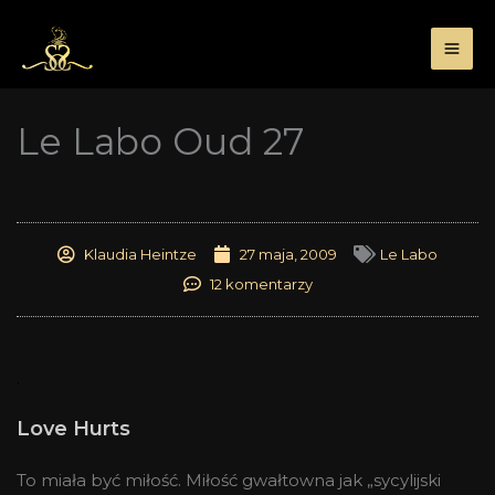
Przejdź
do
treści
Le Labo Oud 27
Klaudia Heintze
27 maja, 2009
Le Labo
12 komentarzy
.
Love Hurts
To miała być miłość. Miłość gwałtowna jak „sycylijski