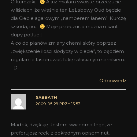
O kurczaki…
A już miałam swoiste przeczucie
w liściach, że właśnie ten LeLabowy Oud będzie
dla Ciebie agarowym „namberem łanem”. Kurczę
szkoda, no…
Moje przeczucia można o kant
dupy potłuc :]
A co do planów zmiany chemii skóry poprzez
„zwiększenie ilości słodyczy w diecie”, to będziem
regularnie faszerować fokę sałacianym sernikiem.
;-D
Odpowiedz
SABBATH
2009-05-29 PRZY 13:53
Madzik, dziękuję. Jestem świadoma tego, że
preferujesz recki z dokładnym opisem nut,