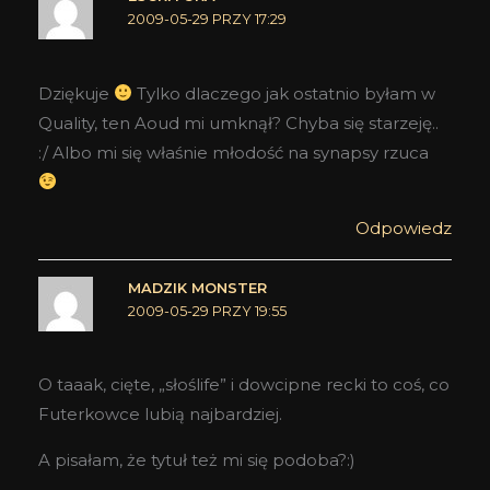
2009-05-29 PRZY 17:29
Dziękuje
Tylko dlaczego jak ostatnio byłam w
Quality, ten Aoud mi umknął? Chyba się starzeję..
:/ Albo mi się właśnie młodość na synapsy rzuca
Odpowiedz
MADZIK MONSTER
2009-05-29 PRZY 19:55
O taaak, cięte, „słoślife” i dowcipne recki to coś, co
Futerkowce lubią najbardziej.
A pisałam, że tytuł też mi się podoba?:)