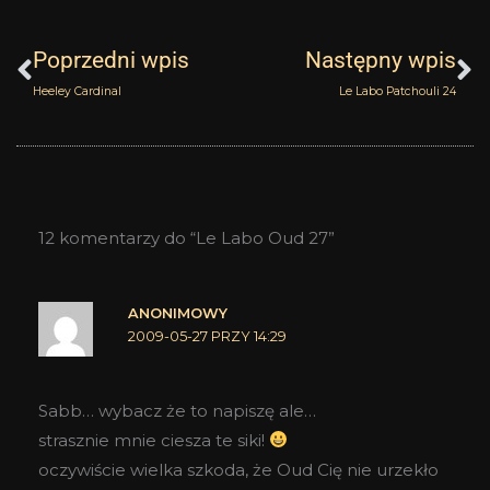
Prev
N
Poprzedni wpis
Następny wpis
Heeley Cardinal
Le Labo Patchouli 24
12 komentarzy do “Le Labo Oud 27”
ANONIMOWY
2009-05-27 PRZY 14:29
Sabb… wybacz że to napiszę ale…
strasznie mnie ciesza te siki!
oczywiście wielka szkoda, że Oud Cię nie urzekło