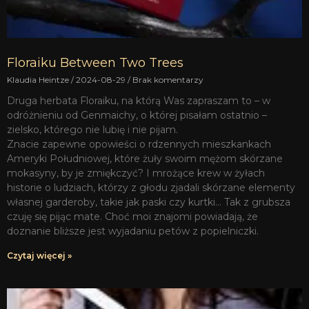
Floraiku Between Two Trees
Klaudia Heintze
2024-08-29
Brak komentarzy
Druga herbata Floraiku, na którą Was zapraszam to – w
odróżnieniu od Genmaichy, o której pisałam ostatnio –
zielsko, którego nie lubię i nie pijam.
Znacie zapewne opowieści o rdzennych mieszkankach
Ameryki Południowej, które żuły swoim mężom skórzane
mokasyny, by je zmiękczyć? I mrożące krew w żyłach
historie o ludziach, którzy z głodu zjadali skórzane elementy
własnej garderoby, takie jak paski czy kurtki… Tak z grubsza
czuję się pijąc mate. Choć moi znajomi powiadają, że
doznanie bliższe jest wyjadaniu petów z popielniczki.
Czytaj więcej »