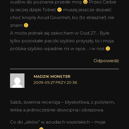
oudów do poznania przede mną
Przez Ciebie
(a raczej dzięki Tobie)
muszę jeszcze dopaść
choć kroplę Aoud Gourmet, bo (to straszne!) nie
znam
A może jednak się zakocham w Oud 27… Byle
tylko pozostałe paczki szybko przyszły, to i moja
próbka szybko wpadnie mi w ręce… i w nos
Odpowiedz
MADZIK MONSTER
2009-05-27 PRZY 20:36
Sabb, świetna recenzja – błyskotliwa, z polotem,
lekka a jednocześnie dowcipna i obrazowa.
Co do „sików” w aoudach wszelakich – moje