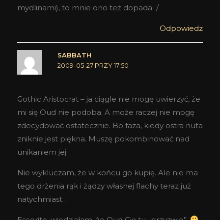
mydlinami), to mnie ono też dopada :/
Odpowiedz
SABBATH
2009-05-27 PRZY 17:50
Gothic Aristocrat – ja ciągle nie mogę uwierzyć, że
mi się Oud nie podoba. A może raczej nie mogę
zdecydować ostatecznie. Bo faza, kiedy ostra nuta
zniknie jest piękna. Muszę pokombinować nad
unikaniem jej.
Nie wykluczam, że w końcu go kupię. Ale nie ma
tego drżenia rąk i żądzy własnej flachy teraz już
natychmiast…
Escorito, wiedziałam, że Oud Cię tu „przyzwie”.