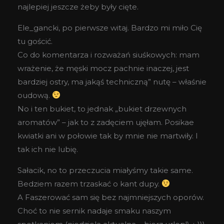
najlepiej jeszcze żeby były cięte.
Ele_gancki, po pierwsze witaj. Bardzo mi miło Cię
tu gościć.
Co do komentarza i rozważań siuśkowych: mam
wrażenie, że męski mocz pachnie inaczej, jest
bardziej ostry, ma jakąś techniczną” nutę – właśnie
oudową.
No i ten bukiet, to jednak „bukiet drzewnych
aromatów” – jak to z zadęciem ujęłam. Posikae
kwiatki ani w połowie tak by mnie nie martwiły. I
tak ich nie lubię.
Sałacik, no to przeczucia miałyśmy takie same.
Bedziem razem trzaskać o kant dupy.
A Faszerować sam się bez najmniejszych oporów.
Choć to nie sernik nadaje smaku naszym