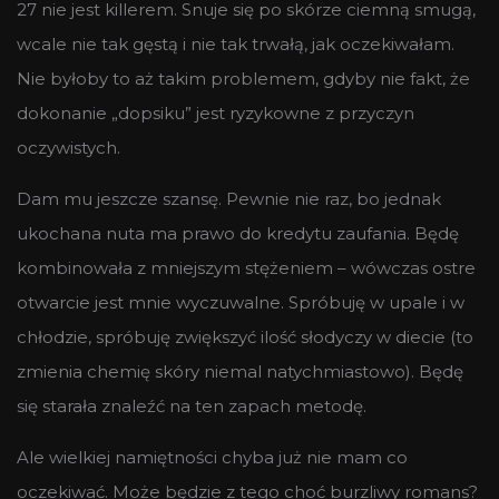
27 nie jest killerem. Snuje się po skórze ciemną smugą,
wcale nie tak gęstą i nie tak trwałą, jak oczekiwałam.
Nie byłoby to aż takim problemem, gdyby nie fakt, że
dokonanie „dopsiku” jest ryzykowne z przyczyn
oczywistych.
Dam mu jeszcze szansę. Pewnie nie raz, bo jednak
ukochana nuta ma prawo do kredytu zaufania. Będę
kombinowała z mniejszym stężeniem – wówczas ostre
otwarcie jest mnie wyczuwalne. Spróbuję w upale i w
chłodzie, spróbuję zwiększyć ilość słodyczy w diecie (to
zmienia chemię skóry niemal natychmiastowo). Będę
się starała znaleźć na ten zapach metodę.
Ale wielkiej namiętności chyba już nie mam co
oczekiwać. Może będzie z tego choć burzliwy romans?