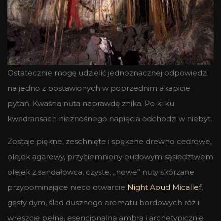
Ostatecznie mogę udzielić jednoznacznej odpowiedzi
na jedno z postawionych w poprzednim akapicie
pytań. Kwaśna nuta naprawdę znika. Po kilku
kwadransach nieznośnego napięcia odchodzi w niebyt.
Zostaje piękne, zeschnięte i spękane drewno cedrowe,
olejek agarowy, przyciemniony oudowym sąsiedztwem
olejek z sandałowca, czyste, „nowe” nuty skórzane
przypominające nieco otwarcie
Night Aoud Micallef
,
gęsty dym, ślad dusznego aromatu bordowych róż i
wreszcie pełna, esencjonalna ambra i archetypicznie