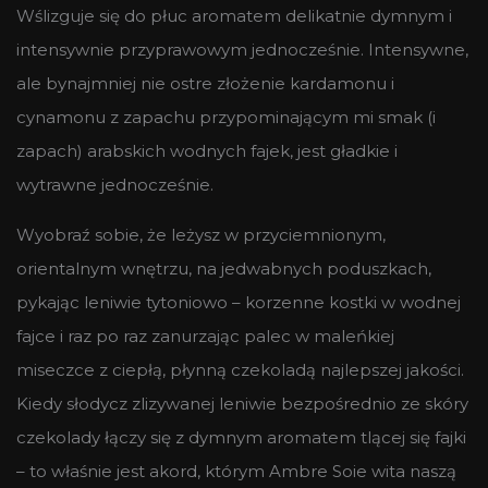
Wślizguje się do płuc aromatem delikatnie dymnym i
intensywnie przyprawowym jednocześnie. Intensywne,
ale bynajmniej nie ostre złożenie kardamonu i
cynamonu z zapachu przypominającym mi smak (i
zapach) arabskich wodnych fajek, jest gładkie i
wytrawne jednocześnie.
Wyobraź sobie, że leżysz w przyciemnionym,
orientalnym wnętrzu, na jedwabnych poduszkach,
pykając leniwie tytoniowo – korzenne kostki w wodnej
fajce i raz po raz zanurzając palec w maleńkiej
miseczce z ciepłą, płynną czekoladą najlepszej jakości.
Kiedy słodycz zlizywanej leniwie bezpośrednio ze skóry
czekolady łączy się z dymnym aromatem tlącej się fajki
– to właśnie jest akord, którym Ambre Soie wita naszą