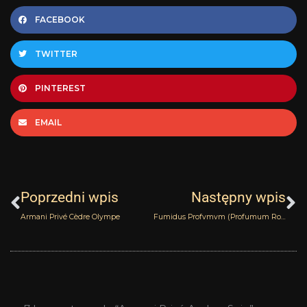
FACEBOOK
TWITTER
PINTEREST
EMAIL
Prev
N
Poprzedni wpis
Następny wpis
Armani Privé Cèdre Olympe
Fumidus Profvmvm (Profumum Roma)