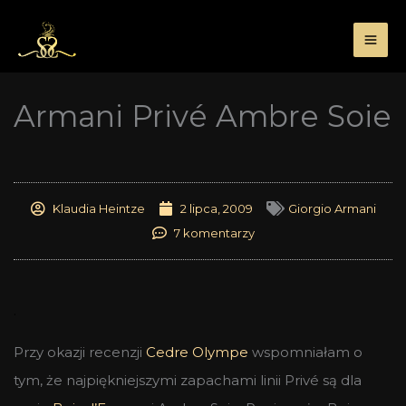
Przejdź
do
treści
Armani Privé Ambre Soie
Klaudia Heintze
2 lipca, 2009
Giorgio Armani
7 komentarzy
.
Przy okazji recenzji
Cedre Olympe
wspomniałam o
tym, że najpiękniejszymi zapachami linii Privé są dla