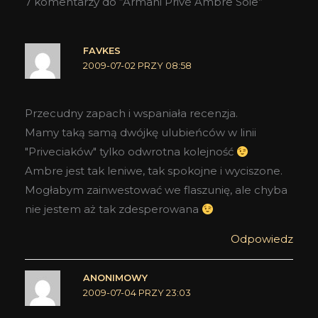
7 komentarzy do “Armani Privé Ambre Soie”
FAVKES
2009-07-02 PRZY 08:58
Przecudny zapach i wspaniała recenzja.
Mamy taką samą dwójkę ulubieńców w linii
"Priveciaków" tylko odwrotna kolejność
Ambre jest tak leniwe, tak spokojne i wyciszone.
Mogłabym zainwestować we flaszunię, ale chyba
nie jestem aż tak zdesperowana
Odpowiedz
ANONIMOWY
2009-07-04 PRZY 23:03