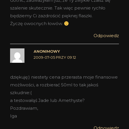
Gothic, zauważyłam już, że Ty zwykle czaisz się
szalenie skutecznie. Tak więc pewnie rychło
będziemy Ci zazdrościć pięknej flaszki.
Życzę owocnych łowów.
Odpowiedz
ANONIMOWY
2009-07-05 PRZY 09:12
dziękuję:) niestety cena przerasta moje finansowe
możliwości, a rozbierać 50ml to tak jakoś
szkudnie:(
a testowałąś Jade lub Amethyste?
Pozdrawiam,
Iga
Odpowiedz