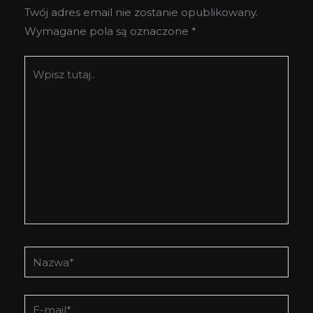
Twój adres email nie zostanie opublikowany.
Wymagane pola są oznaczone
*
Wpisz
tutaj..
Nazwa*
E-