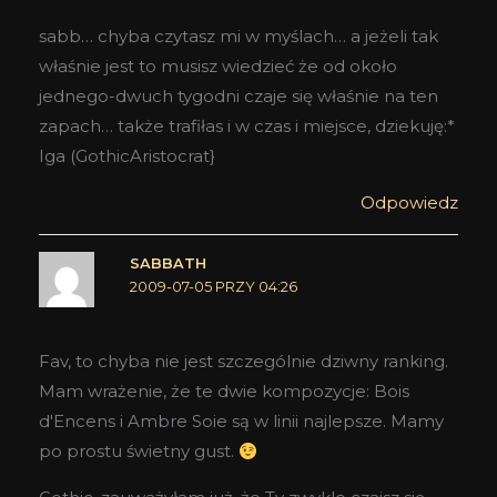
sabb… chyba czytasz mi w myślach… a jeżeli tak
właśnie jest to musisz wiedzieć że od około
jednego-dwuch tygodni czaje się właśnie na ten
zapach… także trafiłas i w czas i miejsce, dziekuję:*
Iga (GothicAristocrat}
Odpowiedz
SABBATH
2009-07-05 PRZY 04:26
Fav, to chyba nie jest szczególnie dziwny ranking.
Mam wrażenie, że te dwie kompozycje: Bois
d'Encens i Ambre Soie są w linii najlepsze. Mamy
po prostu świetny gust.