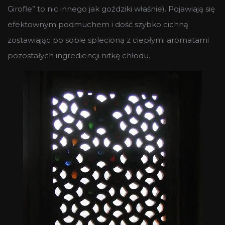
Girofle” to nic innego jak goździki właśnie). Pojawiają się
efektownym podmuchem i dość szybko cichną
zostawiając po sobie splecioną z ciepłymi aromatami
pozostałych ingrediencji nitkę chłodu.