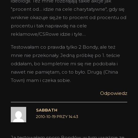
ideologii. Też mnie rozbrajają takie akcje jak
"procent od… idzie na cele charytatywne", gdy się
wniknie okazuje się,że to procent od procentu od
procentu i tak naprawdę na cele
reklamowe/CSRowe idzie i tyle…
Testowałam co prawda tylko 2 Bondy, ale też
mnie nie przekonały. Jedną próbkę po 1. teście
oddałam, bo kompletnie mi się nie podobała i
nawet nie pamiętam, co to było. Drugą (China
Town) mam i czeka sobie.
Odpowiedz
SABBATH
2010-10-19 PRZY 14:43
Ja testowałam sporo Bondów, w tym uważnie ze