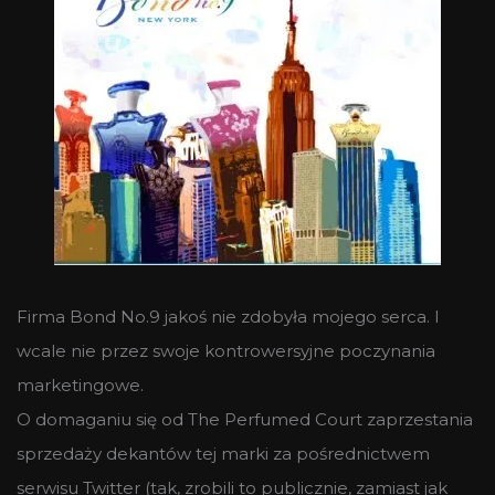
Firma Bond No.9 jakoś nie zdobyła mojego serca. I
wcale nie przez swoje kontrowersyjne poczynania
marketingowe.
O domaganiu się od The Perfumed Court zaprzestania
sprzedaży dekantów tej marki za pośrednictwem
serwisu Twitter (tak, zrobili to publicznie, zamiast jak