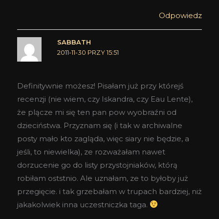
Odpowiedz
SABBATH
2011-11-30 PRZY 15:51
Definitywnie możesz! Pisałam już przy którejś
recenzji (nie wiem, czy Iskandra, czy Eau Lente),
że plącze mi się ten pan pow wyobraźni od
dzieciństwa. Przyznam się (i tak w archiwalne
posty mało kto zagląda, więc siary nie będzie, a
jeśli, to niewielka), ze rozważałam nawet
dorzucenie go do listy przystojniaków, którą
robiłam oststnio. Ale uznałam, ze to byłoby już
przegięcie. i tak grzebałam w trupach bardziej, niż
jakakolwiek inna uczestniczka taga.