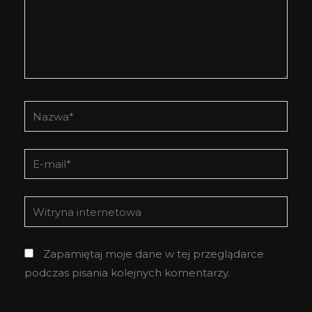
Nazwa*
E-
mail*
Witryna
internetowa
Zapamiętaj moje dane w tej przeglądarce
podczas pisania kolejnych komentarzy.