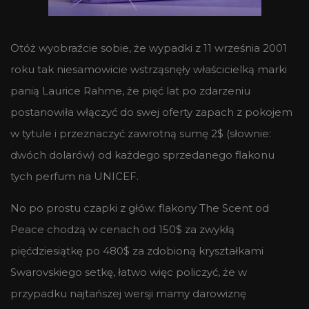
Otóż wyobraźcie sobie, że wypadki z 11 września 2001
roku tak niesamowicie wstrząsnęły właścicielką marki
panią Laurice Rahme, że pięć lat po zdarzeniu
postanowiła włączyć do swej oferty zapach z pokojem
w tytule i przeznaczyć zawrotną sumę 2$ (słownie:
dwóch dolarów) od każdego sprzedanego flakonu
tych perfum na UNICEF.
No po prostu czapki z głów: flakony The Scent od
Peace chodzą w cenach od 150$ za zwykłą
pięćdziesiątkę po 480$ za zdobioną kryształkami
Swarovskiego setkę, łatwo więc policzyć, że w
przypadku najtańszej wersji mamy darowiznę