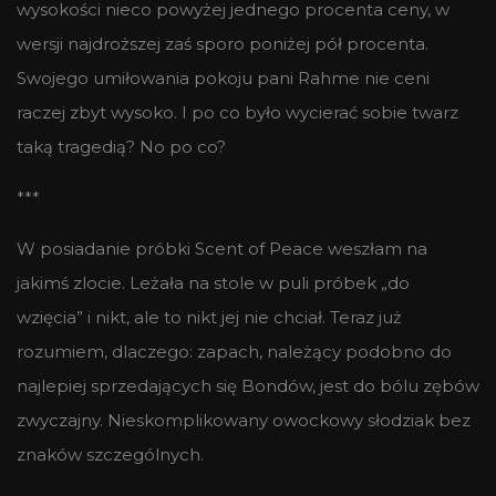
wysokości nieco powyżej jednego procenta ceny, w
wersji najdroższej zaś sporo poniżej pół procenta.
Swojego umiłowania pokoju pani Rahme nie ceni
raczej zbyt wysoko. I po co było wycierać sobie twarz
taką tragedią? No po co?
***
W posiadanie próbki Scent of Peace weszłam na
jakimś zlocie. Leżała na stole w puli próbek „do
wzięcia” i nikt, ale to nikt jej nie chciał. Teraz już
rozumiem, dlaczego: zapach, należący podobno do
najlepiej sprzedających się Bondów, jest do bólu zębów
zwyczajny. Nieskomplikowany owockowy słodziak bez
znaków szczególnych.