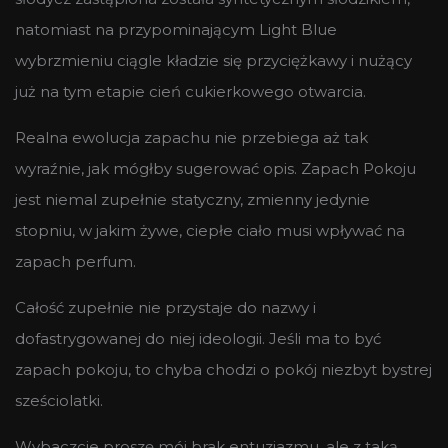
natomiast na przypominającym Light Blue
wybrzmieniu ciągle kładzie się przyciężkawy i nużący
już na tym etapie cień cukierkowego otwarcia.
Realna ewolucja zapachu nie przebiega aż tak
wyraźnie, jak mógłby sugerować opis. Zapach Pokoju
jest niemal zupełnie statyczny, zmienny jedynie
stopniu, w jakim żywe, ciepłe ciało musi wpływać na
zapach perfum.
Całość zupełnie nie przystaje do nazwy i
dofastrygowanej do niej ideologii. Jeśli ma to być
zapach pokoju, to chyba chodzi o pokój niezbyt bystrej
sześciolatki.
Wybaczcie proszę mój brak entuzjazmu, ale z taką