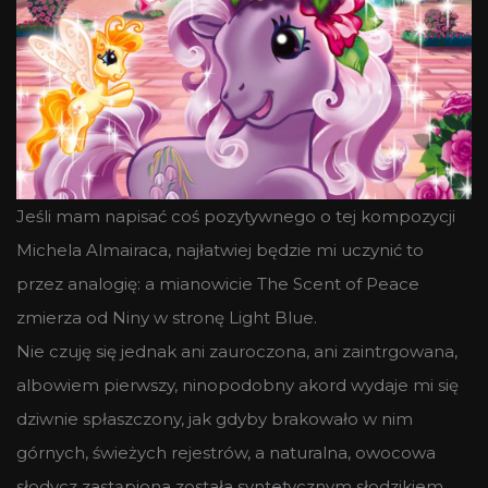
Jeśli mam napisać coś pozytywnego o tej kompozycji
Michela Almairaca, najłatwiej będzie mi uczynić to
przez analogię: a mianowicie The Scent of Peace
zmierza od Niny w stronę Light Blue.
Nie czuję się jednak ani zauroczona, ani zaintrgowana,
albowiem pierwszy, ninopodobny akord wydaje mi się
dziwnie spłaszczony, jak gdyby brakowało w nim
górnych, świeżych rejestrów, a naturalna, owocowa
słodycz zastąpiona została syntetycznym słodzikiem,