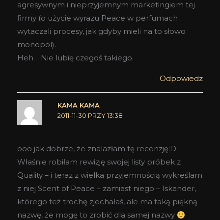
agresywnym i nieprzyjemnym marketingiem tej
firmy (o użycie wyrazu Peace w perfumach
wytaczali procesy, jak gdyby mieli na to słowo
monopol).
Heh… Nie lubię czegoś takiego.
Odpowiedz
KAMA KAMA
2011-11-30 PRZY 13:38
ooo jak dobrze, że znalazłam tę recenzję:D
Właśnie robiłam rewizję swojej listy próbek z
Quality – i teraz z wielka przyjemnością wykreślam
z niej Scent of Peace – zamiast niego – Iskander,
którego też trochę zjechałaś, ale ma taką piękną
nazwę, że mogę to zrobić dla samej nazwy