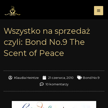
Przejdź
do
treści
Wszystko na sprzedaż
czyli: Bond No.9 The
Scent of Peace
Klaudia Heintze
21 czerwca, 2010
Bond No.9
10 komentarzy