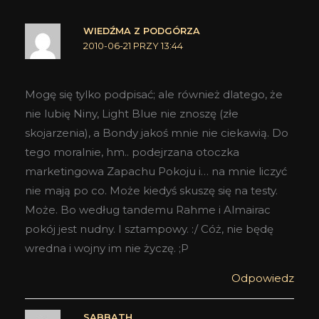
WIEDŹMA Z PODGÓRZA
2010-06-21 PRZY 13:44
Mogę się tylko podpisać; ale również dlatego, że
nie lubię Niny, Light Blue nie znoszę (złe
skojarzenia), a Bondy jakoś mnie nie ciekawią. Do
tego moralnie, hm.. podejrzana otoczka
marketingowa Zapachu Pokoju i… na mnie liczyć
nie mają po co. Może kiedyś skuszę się na testy.
Może. Bo według tandemu Rahme i Almairac
pokój jest nudny. I sztampowy. :/ Cóż, nie będę
wredna i wojny im nie życzę. ;P
Odpowiedz
SABBATH