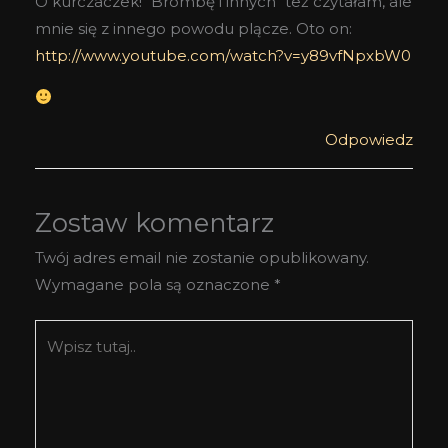
O kurczaczek! "Brombę i innych" też czytałam, ale
mnie się z innego powodu plącze. Oto on:
http://www.youtube.com/watch?v=y89vfNpxbW0
Odpowiedz
Zostaw komentarz
Twój adres email nie zostanie opublikowany.
Wymagane pola są oznaczone
*
Wpisz
tutaj..