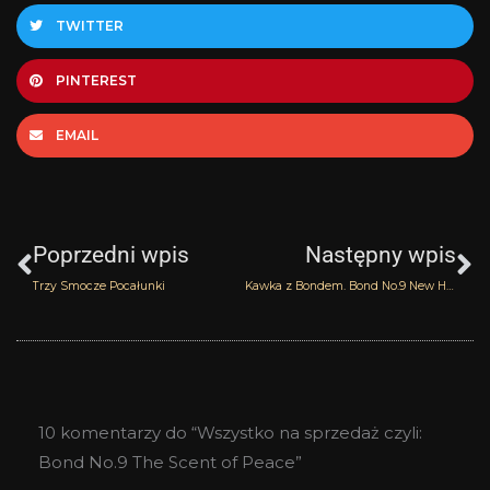
TWITTER
PINTEREST
EMAIL
Prev
N
Poprzedni wpis
Następny wpis
Trzy Smocze Pocałunki
Kawka z Bondem. Bond No.9 New Haarlem
10 komentarzy do “Wszystko na sprzedaż czyli:
Bond No.9 The Scent of Peace”