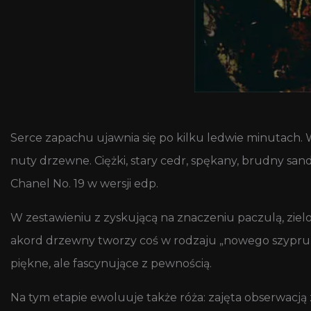
Serce zapachu ujawnia się po kilku ledwie minutach.
nuty drzewne. Ciężki, stary cedr, spękany, brudny san
Chanel No. 19 w wersji edp.
W zestawieniu z zyskującą na znaczeniu paczulą, zie
akord drzewny tworzy coś w rodzaju „nowego szypru”
piękne, ale fascynujące z pewnością.
Na tym etapie ewoluuje także róża: zajęta obserwac