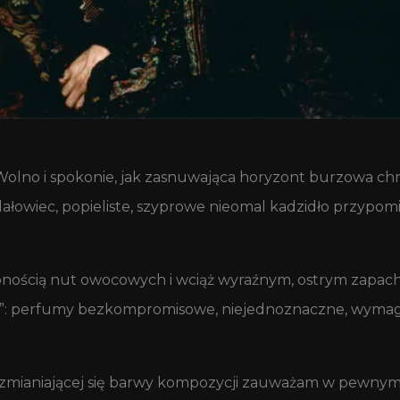
 Wolno i spokonie, jak zasnuwająca horyzont burzowa c
dałowiec, popieliste, szyprowe nieomal kadzidło przypomi
lonością nut owocowych i wciąż wyraźnym, ostrym zapac
: perfumy bezkompromisowe, niejednoznaczne, wymagaj
ją zmianiającej się barwy kompozycji zauważam w pewny