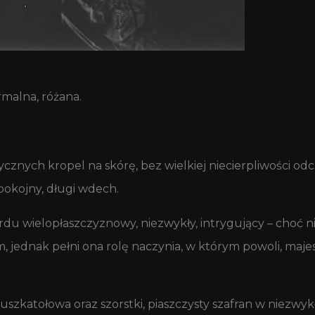
malna, różana.
nych kropel na skórę, bez wielkiej niecierpliwości odcz
spokojny, długi wdech.
rdu wielopłaszczyznowy, niezwykły, intrygujący – choć n
m, jednak pełni ona rolę naczynia, w którym powoli, maj
uszkatołowa oraz szorstki, piaszczysty szafran w niezwy