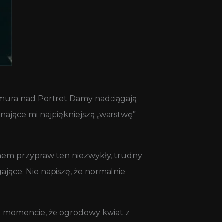
hmura nad Portret Damy nadciągają
nające mi najpiękniejszą „warstwę”
hem przypraw ten niezwykły, trudny
ące. Nie napiszę, że normalnie
m momencie, że ogrodowy kwiat z