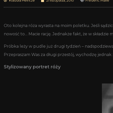
Klaudia Heintze
21 listopada, 2010
Frederic Malle
Oto kolejna róża wyrasta na moim poletku. Jeśli sądzic
nowość to… Macie rację. Jednakże fakt, że w składzie 
Próbka leży w pudle już drugi tydzień – nadspodziewa
Przepraszam Was za długi przestój, wychodzę jednak z z
Stylizowany portret róży