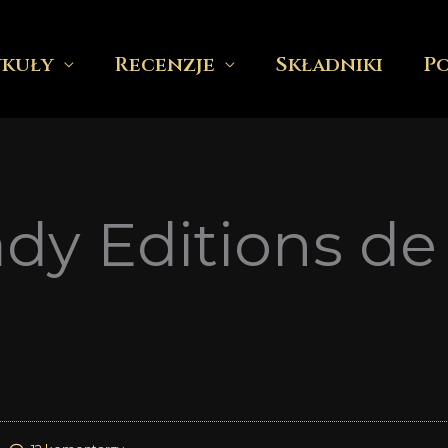
ykuły
Recenzje
Składniki
P
Lady Editions d