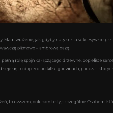
. Mam wrażenie, jak gdyby nuty serca sukcesywnie przeci
chowawczą piżmowo – ambrową bazę.
łnią rolę spójnika łączącego drzewne, popieliste serce
e dzieje się to dopiero po kilku godzinach, podczas któr
ń, to owszem, polecam testy, szczególnie Osobom, któr