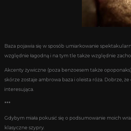
Baza pojawia się w sposób umiarkowanie spektakularny
względnie łagodną i na tym tle także względnie za
Akcenty żywiczne (poza benzoesem także opoponaks) pe
skórze zostaje ambrowa baza i oleista róża. Dobrze, ż
interesująca.
***
Gdybym miała pokusić się o podsumowanie moich wraże
klasyczne szypry.