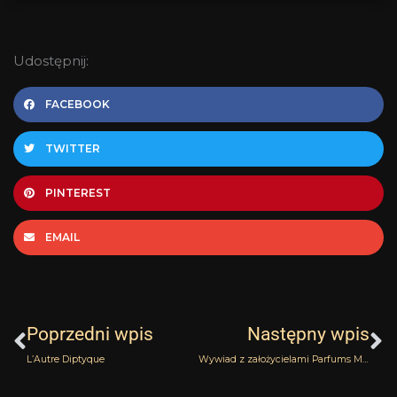
Udostępnij:
FACEBOOK
TWITTER
PINTEREST
EMAIL
Prev
N
Poprzedni wpis
Następny wpis
L’Autre Diptyque
Wywiad z założycielami Parfums M. Micallef cz.3