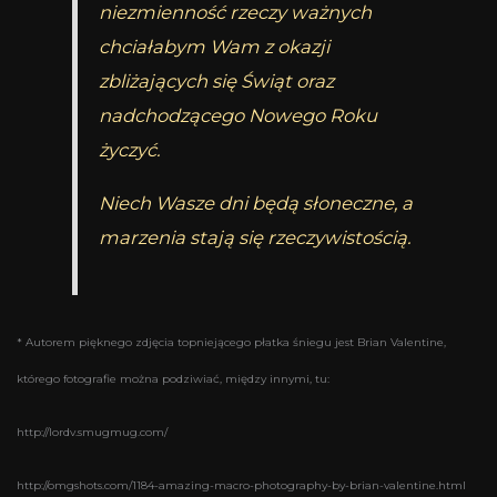
niezmienność rzeczy ważnych
chciałabym Wam z okazji
zbliżających się Świąt oraz
nadchodzącego Nowego Roku
życzyć.
Niech Wasze dni będą słoneczne, a
marzenia stają się rzeczywistością.
* Autorem pięknego zdjęcia topniejącego płatka śniegu jest Brian Valentine,
którego fotografie można podziwiać, między innymi, tu:
http://lordv.smugmug.com/
http://omgshots.com/1184-amazing-macro-photography-by-brian-valentine.html