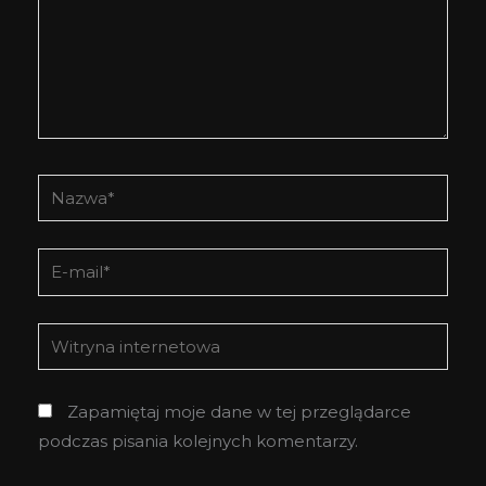
Nazwa*
E-
mail*
Witryna
internetowa
Zapamiętaj moje dane w tej przeglądarce
podczas pisania kolejnych komentarzy.