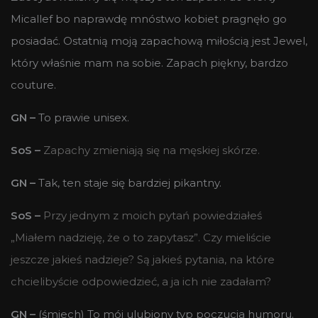
Micallef bo naprawdę mnóstwo kobiet pragnęło go
posiadać. Ostatnią moją zapachową miłością jest Jewel,
który właśnie mam na sobie. Zapach piękny, bardzo
couture.
GN –
To prawie unisex.
SoS –
Zapachy zmieniają się na męskiej skórze.
GN –
Tak, ten staje się bardziej pikantny.
SoS –
Przy jednym z moich pytań powiedziałeś
„Miałem nadzieję, że o to zapytasz”. Czy mieliście
jeszcze jakieś nadzieje? Są jakieś pytania, na które
chcielibyście odpowiedzieć, a ja ich nie zadałam?
GN –
(śmiech) To mój ulubiony typ poczucia humoru.