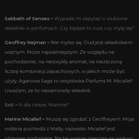
Sabbath of Senses –
Wypada mi zapytać o ulubione
składniki w perfumach. Czy będzie to oud, czy mylę się?
Geoffrey Nejman –
Nie mylisz się. Oud jest składnikiem
ważnym. Może najważniejszym. Ze względu na
pochodzenie, na niezwykły aromat, na niezliczoną
liczbę kombinacji zapachowych, w jakich może być
użyty. Agarowa Saga to wizytówka Parfums M. Micallef.
Uważam, ze to niesamowity składnik.
SoS –
A dla ciebie, Martine?
Marine Micallef –
Muszę się zgodzić z Geoffreyem. Moja
rodzina pochodzi z Malty, nazwisko Micallef jest
rdzennie maltańskie. Na tej wyspie mieszają się wpływy