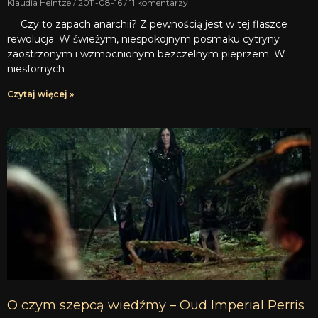
Klaudia Heintze
2011-08-16
11 komentarzy
. Czy to zapach anarchii? Z pewnością jest w tej flaszce
rewolucja. W świeżym, niespokojnym posmaku cytryny
zaostrzonym i wzmocnionym bezczelnym pieprzem. W
niesfornych
Czytaj więcej »
O czym szepcą wiedźmy – Oud Imperial Perris