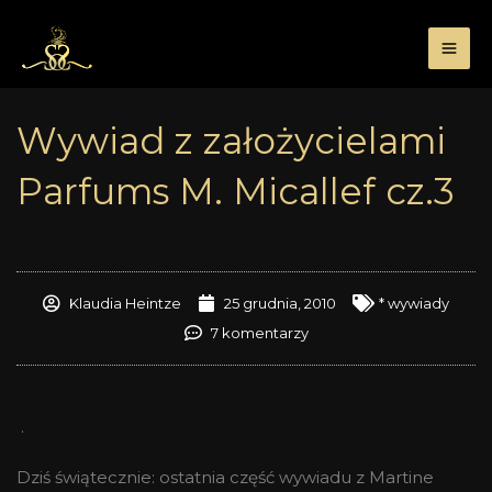
Przejdź
do
treści
Wywiad z założycielami
Parfums M. Micallef cz.3
Klaudia Heintze
25 grudnia, 2010
* wywiady
7 komentarzy
.
Dziś świątecznie: ostatnia część wywiadu z Martine