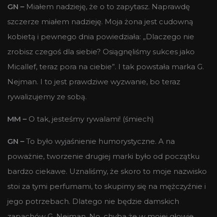
GN –
Miałem nadzieję, że o to zapytasz. Naprawdę
szczerze miałem nadzieję. Moja żona jest cudowną
kobietą i pewnego dnia powiedziała: „Dlaczego nie
zrobisz czegoś dla siebie? Osiągnęliśmy sukces jako
Micallef, teraz pora na ciebie”. I tak powstała marka G.
Nejman. I to jest prawdziwe wyzwanie, bo teraz
rywalizujemy ze sobą.
MM –
O tak, jesteśmy rywalami! (śmiech)
GN –
To było wyjaśnienie humorystyczne. A na
poważnie, tworzenie drugiej marki było od początku
bardzo ciekawe. Uznaliśmy, że skoro to moje nazwisko
stoi za tymi perfumami, to skupimy się na mężczyźnie i
jego potrzebach. Dlatego nie będzie damskich
zapachów G. Nejman. No, chyba że w mojej głowie