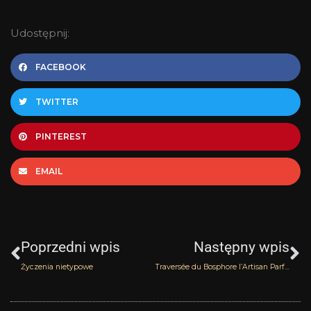
Udostępnij:
FACEBOOK
TWITTER
PINTEREST
EMAIL
Prev
N
Poprzedni wpis
Następny wpis
Życzenia nietypowe
Traversée du Bosphore l’Artisan Parfumeur