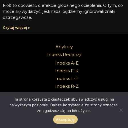
Flóð to opowieść o efekcie globalnego ocieplenia. O tym, co
może się wydarzyć, jeśli nadal będziemy ignorowali znaki
ostrzegawcze.
Czytaj więcej »
Artykuły
Indeks Recenzji
Indeks A-E
Indeks F-K
Indeks L-P
Indeks R-Z
Indeks Składników
Ta strona korzysta z ciasteczek aby świadczyć usługi na
O mnie
najwyższym poziomie. Dalsze korzystanie ze strony oznacza,
że zgadzasz się na ich użycie.
Kontakt
Akceptuję
Polecane perfumerie