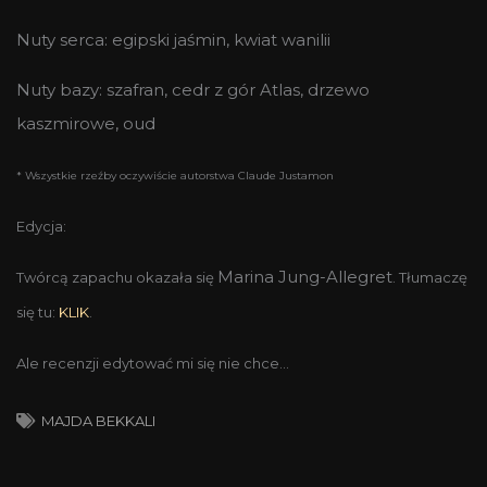
Nuty serca: egipski jaśmin, kwiat wanilii
Nuty bazy: szafran, cedr z gór Atlas, drzewo
kaszmirowe, oud
* Wszystkie rzeźby oczywiście autorstwa Claude Justamon
Edycja:
Marina Jung-Allegret
Twórcą zapachu okazała się
. Tłumaczę
się tu:
KLIK
.
Ale recenzji edytować mi się nie chce…
MAJDA BEKKALI