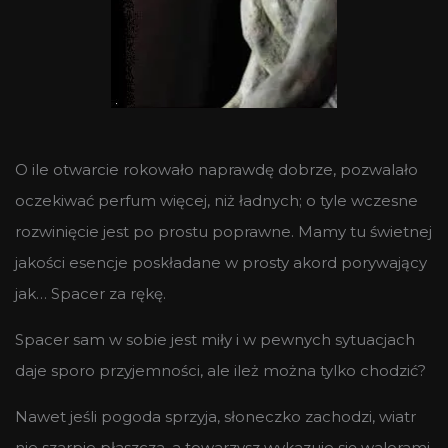
O ile otwarcie rokowało naprawdę dobrze, pozwalało
oczekiwać perfum więcej, niż ładnych; o tyle wczesne
rozwinięcie jest po prostu poprawne. Mamy tu świetnej
jakości esencje poskładane w prosty akord porywający
jak… Spacer za rękę.
Spacer sam w sobie jest miły i w pewnych sytuacjach
daje sporo przyjemności, ale ileż można tylko chodzić?
Nawet jeśli pogoda sprzyja, słoneczko zachodzi, wiatr
nie szarpie płaszcza, a towarzysz wykazuje się walorami