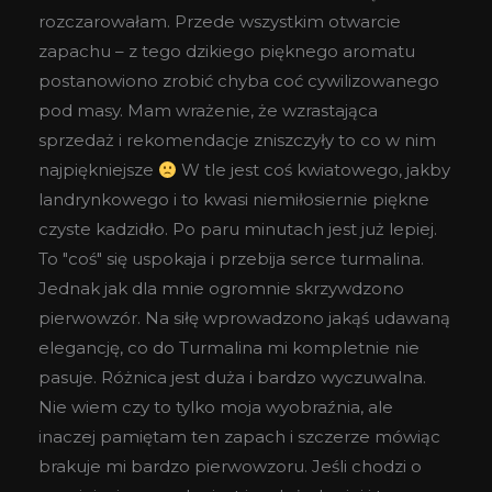
rozczarowałam. Przede wszystkim otwarcie
zapachu – z tego dzikiego pięknego aromatu
postanowiono zrobić chyba coć cywilizowanego
pod masy. Mam wrażenie, że wzrastająca
sprzedaż i rekomendacje zniszczyły to co w nim
najpiękniejsze
W tle jest coś kwiatowego, jakby
landrynkowego i to kwasi niemiłosiernie piękne
czyste kadzidło. Po paru minutach jest już lepiej.
To "coś" się uspokaja i przebija serce turmalina.
Jednak jak dla mnie ogromnie skrzywdzono
pierwowzór. Na siłę wprowadzono jakąś udawaną
elegancję, co do Turmalina mi kompletnie nie
pasuje. Różnica jest duża i bardzo wyczuwalna.
Nie wiem czy to tylko moja wyobraźnia, ale
inaczej pamiętam ten zapach i szczerze mówiąc
brakuje mi bardzo pierwowzoru. Jeśli chodzi o