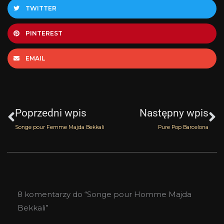
TWITTER
PINTEREST
EMAIL
Prev
N
Poprzedni wpis
Następny wpis
Songe pour Femme Majda Bekkali
Pure Pop Barcelona
8 komentarzy do “Songe pour Homme Majda
Bekkali”