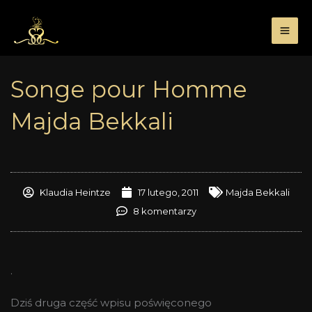
Przejdź
do
treści
Songe pour Homme
Majda Bekkali
Klaudia Heintze
17 lutego, 2011
Majda Bekkali
8 komentarzy
.
Dziś druga część wpisu poświęconego