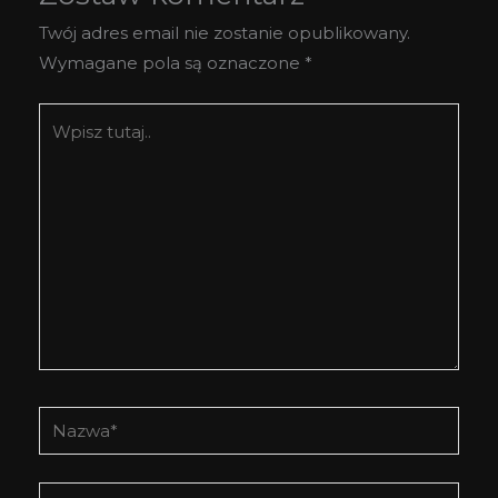
Twój adres email nie zostanie opublikowany.
Wymagane pola są oznaczone
*
Wpisz
tutaj..
Nazwa*
E-