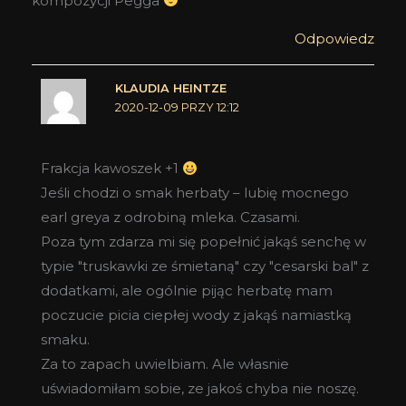
kompozycji Pegga
Odpowiedz
KLAUDIA HEINTZE
2020-12-09 PRZY 12:12
Frakcja kawoszek +1
Jeśli chodzi o smak herbaty – lubię mocnego
earl greya z odrobiną mleka. Czasami.
Poza tym zdarza mi się popełnić jakąś senchę w
typie "truskawki ze śmietaną" czy "cesarski bal" z
dodatkami, ale ogólnie pijąc herbatę mam
poczucie picia ciepłej wody z jakąś namiastką
smaku.
Za to zapach uwielbiam. Ale własnie
uświadomiłam sobie, ze jakoś chyba nie noszę.