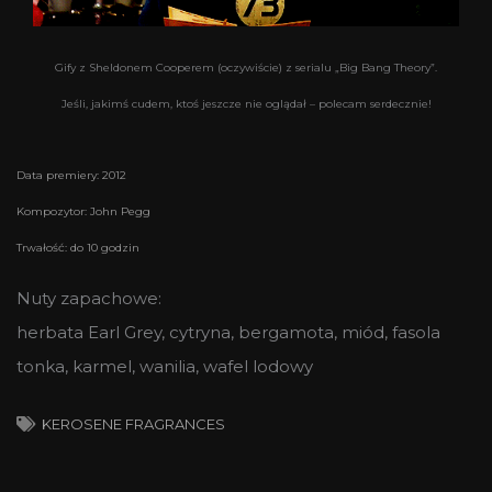
Gify z Sheldonem Cooperem (oczywiście) z serialu „Big Bang Theory”.
Jeśli, jakimś cudem, ktoś jeszcze nie oglądał – polecam serdecznie!
Data premiery: 2012
Kompozytor: John Pegg
Trwałość: do 10 godzin
Nuty zapachowe:
herbata Earl Grey, cytryna, bergamota, miód, fasola
tonka, karmel, wanilia, wafel lodowy
KEROSENE FRAGRANCES