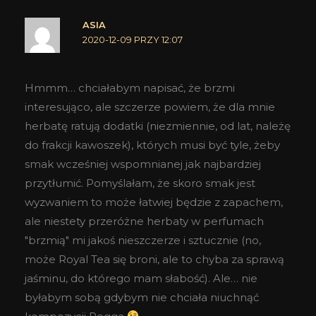
ASIA
2020-12-09 PRZY 12:07
Hmmm… chciałabym napisać, że brzmi
interesująco, ale szczerze powiem, że dla mnie
herbatę ratują dodatki (niezmiennie, od lat, należę
do frakcji kawoszek), których musi być tyle, żeby
smak wcześniej wspomnianej jak najbardziej
przytłumić. Pomyślałam, że skoro smak jest
wyzwaniem to może łatwiej będzie z zapachem,
ale niestety przeróżne herbaty w perfumach
"brzmią" mi jakoś nieszczerze i sztucznie (no,
może Royal Tea się broni, ale to chyba za sprawą
jaśminu, do którego mam słabość). Ale… nie
byłabym sobą gdybym nie chciała niuchnąć