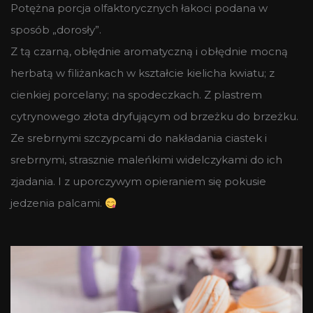
Potężna porcja olfaktorycznych łakoci podana w
sposób „dorosły”.
Z tą czarną, obłędnie aromatyczną i obłędnie mocną
herbatą w filiżankach w kształcie kielicha kwiatu; z
cienkiej porcelany; na spodeczkach. Z plastrem
cytrynowego złota dryfującym od brzeżku do brzeżku.
Ze srebrnymi szczypcami do nakładania ciastek i
srebrnymi, strasznie maleńkimi widelczykami do ich
zjadania. I z uporczywym opieraniem się pokusie
jedzenia palcami.