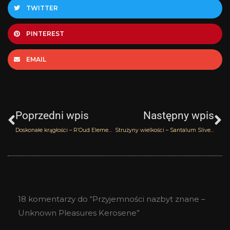
TWITTER
PINTEREST
EMAIL
Prev
N
Poprzedni wpis
Następny wpis
Doskonałe krągłości – R’Oud Elements Kerosene
Strużyny wielkości – Santalum Slivers
18 komentarzy do “Przyjemności nazbyt znane –
Unknown Pleasures Kerosene”