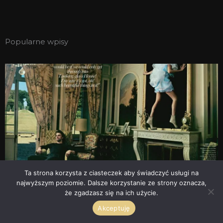
Popularne wpisy
Ta strona korzysta z ciasteczek aby świadczyć usługi na
najwyższym poziomie. Dalsze korzystanie ze strony oznacza,
Bois Marocain Tom Ford
że zgadzasz się na ich użycie.
Klaudia Heintze
2011-06-28
5 komentarzy
Akceptuję
. Dwa tygodnie temu, przy okazji notki o prywatnej linii