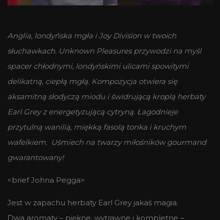
Anglia, londyńska mgła i Joy Division w twoich
słuchawkach. Unknown Pleasures przywodzi na myśl
spacer chłodnymi, londyńskimi ulicami spowitymi
delikatną, ciepłą mgłą. Kompozycja otwiera się
aksamitną słodyczą miodu i świdrującą kroplą herbaty
Earl Grey z energetyzującą cytryną. Łagodnieje
przytulną wanilią, miękką fasolą tonka i kruchym
wafelkiem. Uśmiech na twarzy miłośników gourmand
gwarantowany!
<brief Johna Pegga>
Jest w zapachu herbaty Earl Grey jakaś magia.
Dwa aromaty – piękne, wytrawne i kompletne –