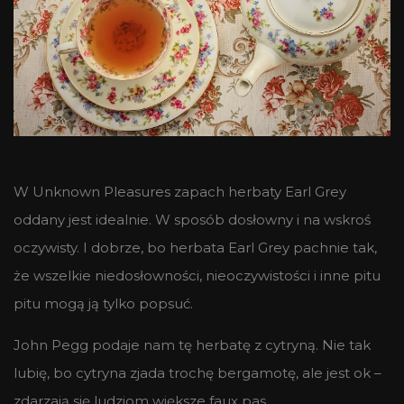
W Unknown Pleasures zapach herbaty Earl Grey
oddany jest idealnie. W sposób dosłowny i na wskroś
oczywisty. I dobrze, bo herbata Earl Grey pachnie tak,
że wszelkie niedosłowności, nieoczywistości i inne pitu
pitu mogą ją tylko popsuć.
John Pegg podaje nam tę herbatę z cytryną. Nie tak
lubię, bo cytryna zjada trochę bergamotę, ale jest ok –
zdarzają się ludziom większe faux pas.