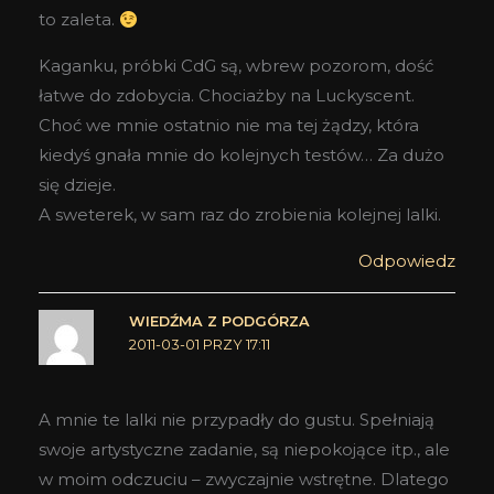
to zaleta.
Kaganku, próbki CdG są, wbrew pozorom, dość
łatwe do zdobycia. Chociażby na Luckyscent.
Choć we mnie ostatnio nie ma tej żądzy, która
kiedyś gnała mnie do kolejnych testów… Za dużo
się dzieje.
A sweterek, w sam raz do zrobienia kolejnej lalki.
Odpowiedz
WIEDŹMA Z PODGÓRZA
2011-03-01 PRZY 17:11
A mnie te lalki nie przypadły do gustu. Spełniają
swoje artystyczne zadanie, są niepokojące itp., ale
w moim odczuciu – zwyczajnie wstrętne. Dlatego