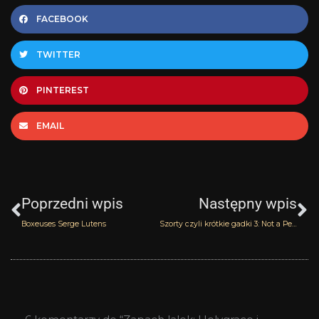
FACEBOOK
TWITTER
PINTEREST
EMAIL
Prev
N
Poprzedni wpis
Następny wpis
Boxeuses Serge Lutens
Szorty czyli krótkie gadki 3: Not a Perfume JHaG, Sexy Turtleneck Smell Bent i Omniscent Yosh