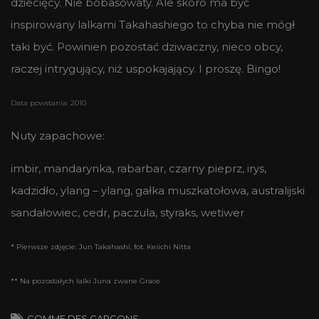
dziecięcy. Nie bobasowaty. Ale skoro ma być
inspirowany lalkami Takahashiego to chyba nie mógł
taki być. Powinien pozostać dziwaczny, nieco obcy,
raczej intrygujący, niż uspokajający. I proszę. Bingo!
Data powstania: 2010
Nuty zapachowe:
imbir, mandarynka, rabarbar, czarny pieprz, irys,
kadzidło, ylang – ylang, gałka muszkatołowa, australijski
sandałowiec, cedr, paczula, styraks, wetiwer
* Pierwsze zdjęcie: Jun Takahashi, fot. Keiichi Nitta
** Na pozostałych lalki Juna zwane Grace
COMME DES GARCONS