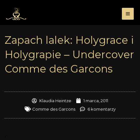
Przejdź
do
treści
Zapach lalek: Holygrace i
Holygrapie – Undercover
Comme des Garcons
Klaudia Heintze
1 marca, 2011
Comme des Garcons
6 komentarzy
.