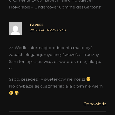
6 komentarzy do “Zapach lalek: Holygrace i
Holygrapie – Undercover Comme des Garcons”
FAVKES
2011-03-01 PRZY 07:53
>> Wedle informacji producenta ma to być
zapach elegancji, mydlanej świeżości i trucizny.
Sam ten opis sprawia, że sweterek mi się filcuje.
<<
Sabb, przecież Ty sweterków nie nosisz
No chyba,ze się cuś zmieniło a ja o tym nie wiem
Odpowiedz