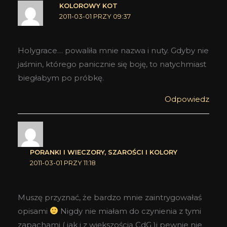
KOLOROWY KOT
2011-03-01 PRZY 09:37
Holygrace… powaliła mnie nazwa i nuty. Gdyby nie
jaśmin, którego panicznie się boję, to natychmiast
biegłabym po próbkę.
Odpowiedz
PORANKI I WIECZORY, SZAROŚCI I KOLORY
2011-03-01 PRZY 11:18
Muszę przyznać, że bardzo mnie zaintrygowałaś
opisami
Nigdy nie miałam do czynienia z tymi
zapachami ( jak i z większością CdG )i pewnie nie