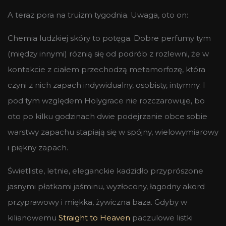
A teraz pora na truizm tygodnia. Uwaga, oto on:
Chemia ludzkiej skóry to potęga. Dobre perfumy tym
(między innymi) róznią się od podrób z rozlewni, że w
kontakcie z ciałem przechodzą metamorfozę, która
czyni z nich zapach indywidualny, osobisty, intymny. I
pod tym względem Holygrace nie rozczarowuje, bo
oto po kilku godzinach dwie podejrzanie obce sobie
warstwy zapachu stapiają się w spójny, wielowymiarowy
i piękny zapach.
Świetliste, letnie, eleganckie kadzidło przyprószone
jasnymi płatkami jaśminu, wyzłocony, łagodny akord
przyprawowy i miękka, żywiczna baza. Gdyby w
kilianowemu
Straight to Heaven
paczulowe listki