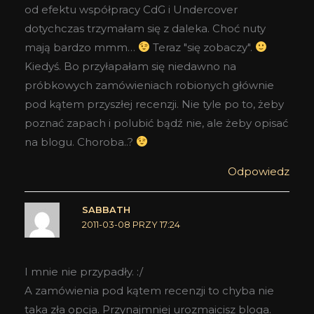
od efektu współpracy CdG i Undercover
dotychczas trzymałam się z daleka. Choć nuty
mają bardzo mmm…
Teraz "się zobaczy".
Kiedyś. Bo przyłapałam się niedawno na
próbkowych zamówieniach robionych głównie
pod kątem przyszłej recenzji. Nie tyle po to, żeby
poznać zapach i polubić bądź nie, ale żeby opisać
na blogu. Choroba..?
Odpowiedz
SABBATH
2011-03-08 PRZY 17:24
I mnie nie przypadły. :/
A zamówienia pod kątem recenzji to chyba nie
taka zła opcja. Przynajmniej urozmaicisz bloga.