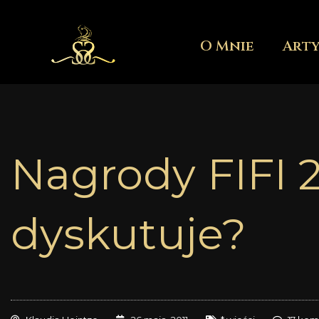
Przejdź
do
O Mnie
Art
treści
Nagrody FIFI 2
dyskutuje?