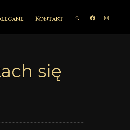
olecane
Kontakt
Szukaj
tach się