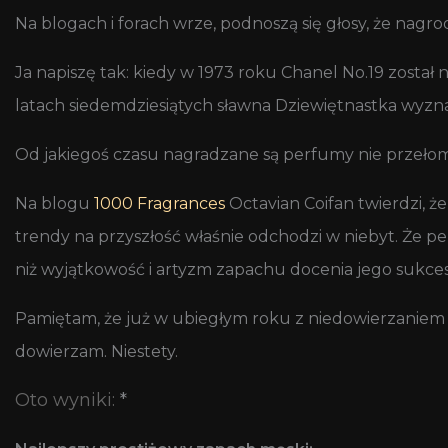
Na blogach i forach wrze, podnoszą się głosy, że nagro
Ja napiszę tak: kiedy w 1973 roku Chanel No.19 został 
latach siedemdziesiątych sławna Dziewiętnastka wyznac
Od jakiegoś czasu nagradzane są perfumy nie przełom
Na blogu
1000 Fragrances
Octavian Coifan twierdzi, ż
trendy na przyszłość właśnie odchodzi w niebyt. Że perf
niż wyjątkowość i artyzm zapachu docenia jego sukce
Pamiętam, że już w ubiegłym roku z niedowierzanie
dowierzam. Niestety.
Oto wyniki:
*