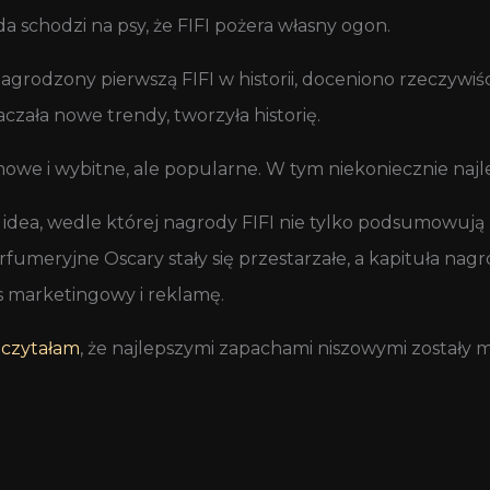
da schodzi na psy, że FIFI pożera własny ogon.
nagrodzony pierwszą FIFI w historii, doceniono rzeczywiś
zała nowe trendy, tworzyła historię.
owe i wybitne, ale popularne. W tym niekoniecznie naj
e idea, wedle której nagrody FIFI nie tylko podsumowują 
umeryjne Oscary stały się przestarzałe, a kapituła nagrod
s marketingowy i reklamę.
m
czytałam
, że najlepszymi zapachami niszowymi zostały