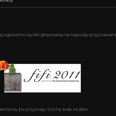
entarzy
rej ogłoszono wyniki głosowania na nagrody przyznawan
entarza, bo przyznaję, trochę brak mi słów.