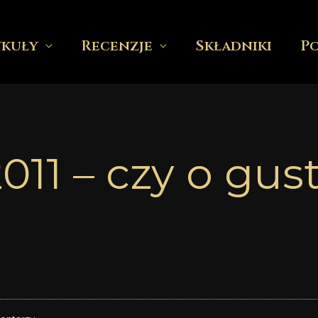
ykuły
Recenzje
Składniki
P
011 – czy o gus