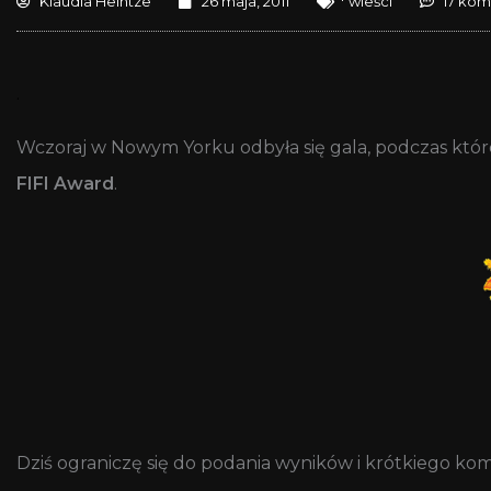
Klaudia Heintze
26 maja, 2011
* wieści
17 kom
.
Wczoraj w Nowym Yorku odbyła się gala, podczas któ
FIFI Award
.
Dziś ograniczę się do podania wyników i krótkiego kom