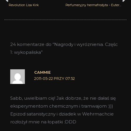
Revolution Lisa Kirk
Perfumeryjny hermafrodyta – Euterpe Herr von Eden
24 komentarze do “Nagrody i wyróznienia. Częśc
1: wykopaliska”
CAMMIE
2011-05-22 PRZY 07:52
Sabb, uwielbiam cię! Jak dobrze, że nie dałaś się
eksperymentom chemicznym i tramwajom :)))
Epizod satanistyczny i dziadek w Wehrmachcie
rozłożył mnie na łopatki :DDD