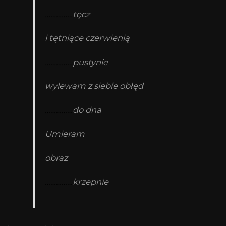
……………
tęcz
i tętniące czerwienią
……………
pustynie
wylewam z siebie obłęd
……………
do dna
Umieram
obraz
……………
krzepnie