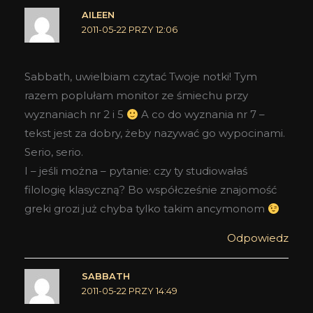
AILEEN
2011-05-22 PRZY 12:06
Sabbath, uwielbiam czytać Twoje notki! Tym
razem poplułam monitor ze śmiechu przy
wyznaniach nr 2 i 5
A co do wyznania nr 7 –
tekst jest za dobry, żeby nazywać go wypocinami.
Serio, serio.
I – jeśli można – pytanie: czy ty studiowałaś
filologię klasyczną? Bo współcześnie znajomość
greki grozi już chyba tylko takim ancymonom
Odpowiedz
SABBATH
2011-05-22 PRZY 14:49