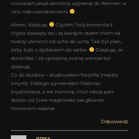
rozważam jakąś samotną wyprawę do Niemiec w
celu odkurzenia korzeni.
Aileen, dziękuję.
Czytam Twój komentarz
chyba dziesiąty raz i za każdym razem mam na
twarzy uśmiech od ucha do ucha. Taki był plan,
żeby było z dystansem do siebie.
Dziękuję, ze
doceniłaś. I za uprzejmą ocenę wiersza też
dziękuję.
Co do studiów – studiowałam filozofię (między
innymi). Dlatego wymieniłam Platona i
Arystotelesa, a nie Homera, choć nasza pani
doktor od Greki maglowała nas głównie
Homerem właśnie.
Odpowiedz
RZEKA