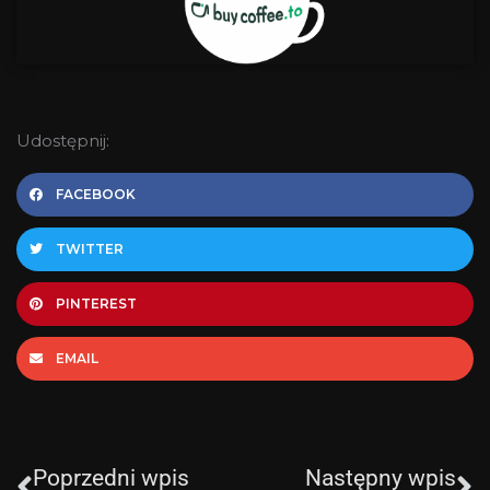
Udostępnij:
FACEBOOK
TWITTER
PINTEREST
EMAIL
Prev
N
Poprzedni wpis
Następny wpis