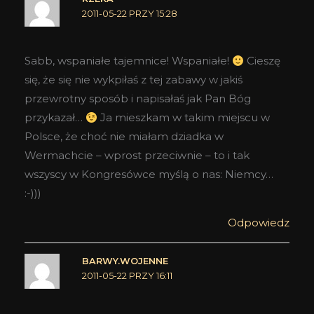
2011-05-22 PRZY 15:28
Sabb, wspaniałe tajemnice! Wspaniałe!
Cieszę
się, że się nie wykpiłaś z tej zabawy w jakiś
przewrotny sposób i napisałaś jak Pan Bóg
przykazał…
Ja mieszkam w takim miejscu w
Polsce, że choć nie miałam dziadka w
Wermachcie – wprost przeciwnie – to i tak
wszyscy w Kongresówce myślą o nas: Niemcy…
:-)))
Odpowiedz
BARWY.WOJENNE
2011-05-22 PRZY 16:11