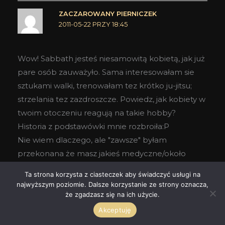
ZACZAROWANY PIERNICZEK
2011-05-22 PRZY 18:45
Wow! Sabbath jesteś niesamowitą kobietą, jak już
pare osób zauważyło. Sama interesowałam sie
sztukami walki, trenowałam tez krótko ju-jitsu;
strzelania tez zazdroszcze. Powiedz, jak kobiety w
twoim otoczeniu reagują na takie hobby?
Historia z podstawówki mnie rozbroiła:P
Nie wiem dlaczego, ale "zawsze" byłam
przekonana że masz jakieś medyczne/około
medyczne wykształcenie
Ta strona korzysta z ciasteczek aby świadczyć usługi na
najwyższym poziomie. Dalsze korzystanie ze strony oznacza,
Odpowiedz
że zgadzasz się na ich użycie.
Akceptuję
SABBATH