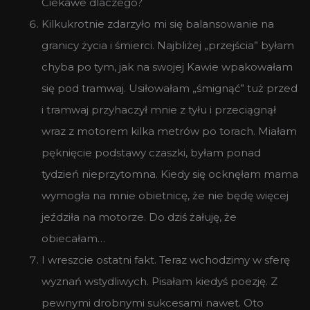
Ciekawe dlaczego?
Kilkukrotnie zdarzyło mi się balansowanie na
granicy życia i śmierci. Najbliżej „przejścia” byłam
chyba po tym, jak na swojej Kawie wpakowałam
się pod tramwaj. Usiłowałam „śmignąć” tuż przed
i tramwaj przyhaczył mnie z tyłu i przeciągnął
wraz z motorem kilka metrów po torach. Miałam
pęknięcie podstawy czaszki, byłam ponad
tydzień nieprzytomna. Kiedy się ocknęłam mama
wymogła na mnie obietnicę, że nie będę więcej
jeździła na motorze. Do dziś żałuję, że
obiecałam…
I wreszcie ostatni fakt. Teraz wchodzimy w sferę
wyznań wstydliwych. Pisałam kiedyś poezję. Z
pewnymi drobnymi sukcesami nawet. Oto