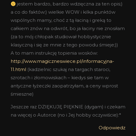
jestem bardzo, bardzo wdzięczna za ten opis;)
a co do faktów:) wielkie WOW i kilka punktów
wspólnych mamy, choć z tą łaciną i greką to
całkiem znów na odwrót, bo ja łaciny nie znosiłam
(za to mój chłopak studiował hobbystycznie
klasyczną i się ze mnie z tego powodu śmieje;))
A to mam instrukcję topienia wosków:
http://www.magiczneswiece.pl/informacyjna-
11.html
(kadzielnic szukaj na targach staroci,
szrotach i złomowiskach – kiedys sie tam w
antyczne łyżeczki zaopatrzyłam, a ceny wprost
śmieszne)
Jeszcze raz DZIĘKUJĘ PIĘKNIE (dygam) i czekam
na więcej o Autorce (no i Jej hobby oczywiście):*
Odpowiedz