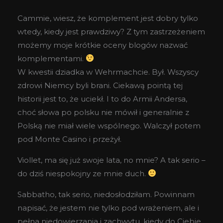
Cammie, wiesz, że komplement jest dobry tylko
wtedy, kiedy jest prawdziwy? Z tym zastrzeżeniem
możemy moje krótkie oceny blogów nazwać
komplementami.
W kwestii dziadka w Wehrmachcie. Był. Wszyscy
zdrowi Niemcy byli brani. Ciekawą pointą tej
historii jest to, że uciekł. I to do Armii Andersa,
choć słowa po polsku nie mówił i generalnie z
Polską nie miał wiele wspólnego. Walczył potem
pod Monte Casino i przeżył.
Viollet, ma się już swoje lata, no mnie? A tak serio –
do dziś niespokojny ze mnie duch.
Sabbatho, tak serio, niedosłodziłam. Powinnam
napisać, że jestem nie tylko pod wrażeniem, ale i
pełna niedowierzania i zachwytu, kiedy do Ciebie