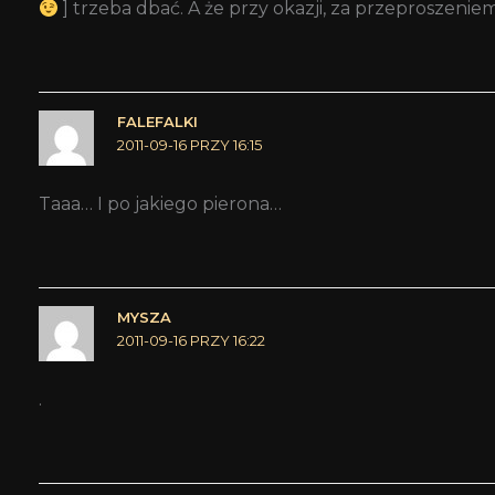
] trzeba dbać. A że przy okazji, za przeproszenie
FALEFALKI
2011-09-16 PRZY 16:15
Taaa… I po jakiego pierona…
MYSZA
2011-09-16 PRZY 16:22
.