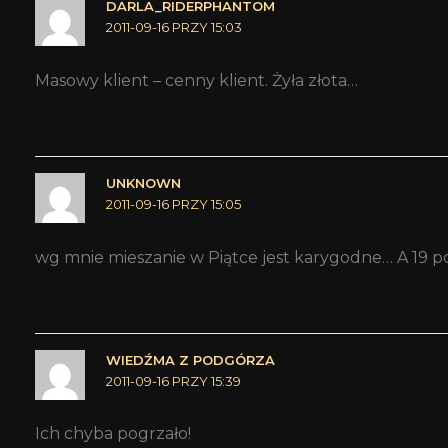
DARLA_RIDERPHANTOM
2011-09-16 PRZY 15:03
Masowy klient – cenny klient. Żyła złota…
UNKNOWN
2011-09-16 PRZY 15:05
wg mnie mieszanie w Piątce jest karygodne… A 19 pod
WIEDŹMA Z PODGÓRZA
2011-09-16 PRZY 15:39
Ich chyba pogrzało!