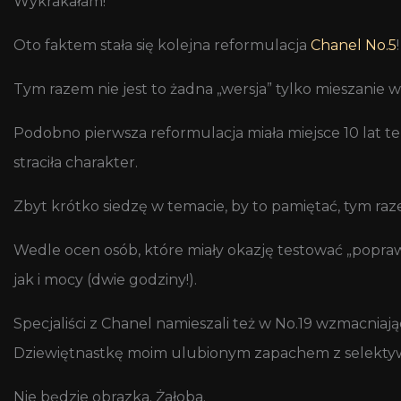
Wykrakałam!
Oto faktem stała się kolejna reformulacja
Chanel No.5
Tym razem nie jest to żadna „wersja” tylko mieszanie w
Podobno pierwsza reformulacja miała miejsce 10 lat t
straciła charakter.
Zbyt krótko siedzę w temacie, by to pamiętać, tym ra
Wedle ocen osób, które miały okazję testować „popra
jak i mocy (dwie godziny!).
Specjaliści z Chanel namieszali też w No.19 wzmacniaj
Dziewiętnastkę moim ulubionym zapachem z selektywne
Nie będzie obrazka. Żałoba.