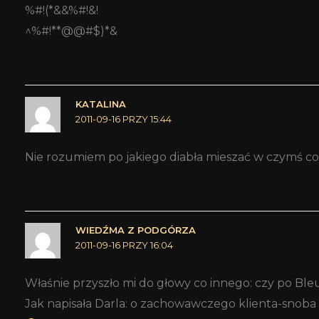
%#!(*&&%#!&!
^%#!**@@#$)*&
KATALINA
2011-09-16 PRZY 15:44
Nie rozumiem po jakiego diabła mieszać w czymś co 
WIEDŹMA Z PODGÓRZA
2011-09-16 PRZY 16:04
Właśnie przyszło mi do głowy co innego: czy po Ble
Jak napisała Darla: o zachowawczego klienta-snob