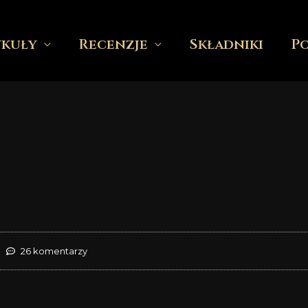
ykuły
Recenzje
Składniki
P
26 komentarzy