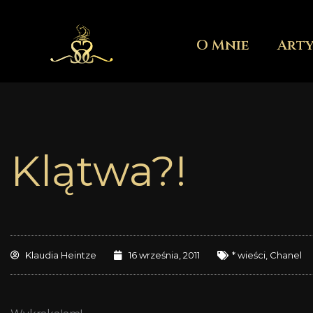
Przejdź
do
O Mnie
Art
treści
Klątwa?!
Klaudia Heintze
16 września, 2011
* wieści
,
Chanel