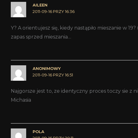
AILEEN
2011-09-16 PRZY 16:36
Y? A orientujesz się, kiedy nastąpiło mieszanie w 19
zapas sprzed mieszania…
ANONIMOWY
2011-09-16 PRZY 16:51
Najgorsze jest to, ze identyczny proces toczy sie 
Michasia
POLA