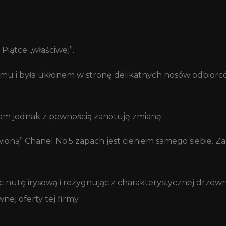
!
 Piątce „właściwej”.
emu i była ukłonem w stronę delikatnych nosów odbiorcó
zem jednak z pewnością zanotuję zmianę.
wioną” Chanel No.5 zapach jest cieniem samego siebie.
ąc nutę irysową i rezygnując z charakterystycznej drzewn
j oferty tej firmy.