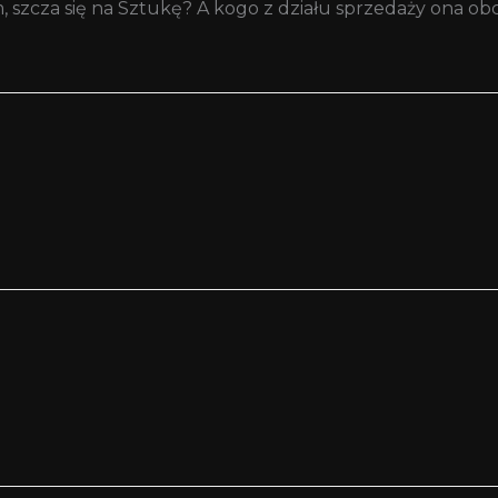
m, szcza się na Sztukę? A kogo z działu sprzedaży ona o