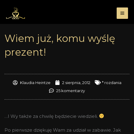
Przejdź
do
treści
Wiem już, komu wyślę
prezent!
Klaudia Heintze
2 sierpnia, 2012
* rozdania
25 komentarzy
…I Wy także za chwilę będziecie wiedzieli.
Po pierwsze dziękuję Wam za udział w zabawie. Jak