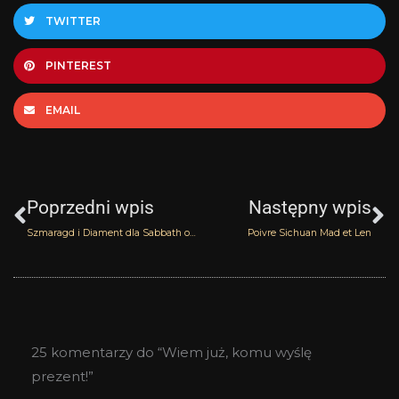
TWITTER
PINTEREST
EMAIL
Prev
N
Poprzedni wpis
Następny wpis
Szmaragd i Diament dla Sabbath of Senses: próbki Ramon Molvizar i Cuarzo Signature
Poivre Sichuan Mad et Len
25 komentarzy do “Wiem już, komu wyślę
prezent!”