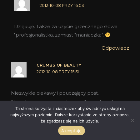
2012-10-08 PRZY 16:03
Dziękuję. Także za użycie grzecznego słowa
"profesjonalistka, zamiast "maniaczka".
Odpowiedz
CRUMBS OF BEAUTY
2012-10-08 PRZY 15:51
Niezwykle ciekawy i pouczający post.
Nawet nie przypuszczałam, że "prawdziwe"
Ta strona korzysta z ciasteczek aby świadczyć usługi na
poznanie zapachu wymaga tyle poświęceń więc
najwyższym poziomie. Dalsze korzystanie ze strony oznacza,
tym bardziej Cię podziwiam i doceniam trud
że zgadzasz się na ich użycie.
włożony w prowadzenie bloga.
Akceptuję
P.S. Po kliknięciu linku o Fame pojawia się post o