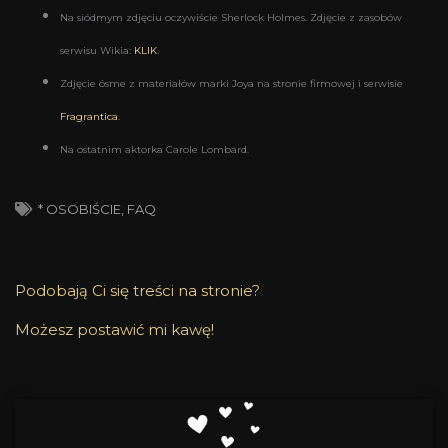
Na siódmym zdjęciu oczywiście Sherlock Holmes. Zdjęcie z zasobów
serwisu Wikia:
KLIK
.
Zdjęcie ósme z materiałów marki Joya na stronie firmowej i serwisie
Fragrantica
.
Na ostatnim aktorka Carole Lombard
.
* OSOBIŚCIE
,
FAQ
Podobają Ci się treści na stronie?
Możesz postawić mi kawę!