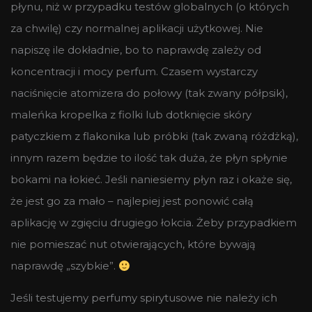
płynu, niż w przypadku testów globalnych (o których
za chwilę) czy normalnej aplikacji użytkowej. Nie
napiszę ile dokładnie, bo to naprawdę zależy od
koncentracji i mocy perfum. Czasem wystarczy
naciśnięcie atomizera do połowy (tak zwany półpsik),
maleńka kropelka z fiolki lub dotknięcie skóry
patyczkiem z flakonika lub próbki (tak zwaną różdżką),
innym razem będzie to ilość tak duża, że płyn spłynie
bokami na łokieć. Jeśli naniesiemy płyn raz i okaże się,
że jest go za mało – najlepiej jest ponowić całą
aplikację w zgięciu drugiego łokcia. Żeby przypadkiem
nie pomieszać nut otwierających, które bywają
naprawdę „szybkie”.
Jeśli testujemy perfumy spirytusowe nie należy ich