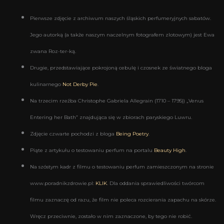
Pierwsze zdjęcie z archiwum naszych śląskich perfumeryjnych sabatów.
Jego autorką (a także naszym naczelnym fotografem zlotowym) jest Ewa
zwana Roz-ter-ką.
Drugie, przedstawiające pokrojoną cebulę i czosnek ze światnego bloga
kulinarnego
Not Derby Pie
.
Na trzecim rzeźba Christophe Gabriela Allegrain (1710 – 1795)) „Venus
Entering her Bath” znajdująca się w zbiorach paryskiego Luwru.
Zdjęcie czwarte pochodzi z bloga
Being Poetry
.
Piąte z artykułu o testowaniu perfum na portalu
Beauty High
.
Na szóstym kadr z filmu o testowaniu perfum zamieszczonym na stronie
www.poradnikzdrowie.pl:
KLIK
. Dla oddania sprawiedliwości twórcom
filmu zaznaczę od razu, że film nie poleca rozcierania zapachu na skórze.
Wręcz przeciwnie, zostało w nim zaznaczone, by tego nie robić.