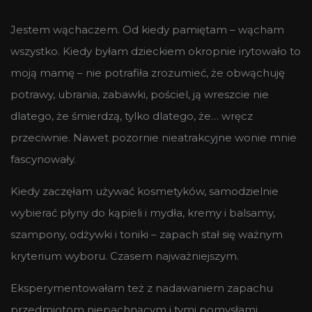
Jestem wąchaczem. Od kiedy pamiętam – wącham
wszystko. Kiedy byłam dzieckiem okropnie irytowało to
moją mamę – nie potrafiła zrozumieć, że obwąchuję
potrawy, ubrania, zabawki, pościel, ją wreszcie nie
dlatego, że śmierdzą, tylko dlatego, że… wręcz
przeciwnie. Nawet pozornie nieatrakcyjne wonie mnie
fascynowały.
Kiedy zaczęłam używać kosmetyków, samodzielnie
wybierać płyny do kąpieli i mydła, kremy i balsamy,
szampony, odżywki i toniki – zapach stał się ważnym
kryterium wyboru. Czasem najważniejszym.
Eksperymentowałam też z nadawaniem zapachu
przedmiotom niepachnącym i tymi pomysłami