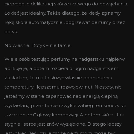
ciepłego, o delikatnej skórze i łatwego do powąchania.
Łokieć jest idealny. Także dlatego, że kiedy zginamy
rękę skóra automatycznie „dogrzewa” perfumy przez
dotyk.
No właśnie. Dotyk – nie tarcie.
Wiele osób testując perfumy na nadgarstku najpierw
aplikuje je, a potem rozciera drugim nadgarstkiem.
Zakładam, że ma to służyć właśnie podniesieniu
temperatury i lepszemu rozwojowi nut. Niestety, nie
jesteśmy w stanie zapanować nad energią cieplną
wydzielaną przez tarcie i zwykle zabieg ten kończy się
„zwarzeniem” głowy kompozycji. A potem skóra i tak
stygnie i serce jest znów wyziębione. Dlatego lepszy
jest łokieć. Jeśli czujemy, że perfumom może być