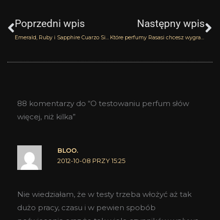
Prev
N
Poprzedni wpis
Następny wpis
Emerald, Ruby i Sapphire Cuarzo Signature
Które perfumy Rasasi chcesz wygrać?
88 komentarzy do “O testowaniu perfum słów
więcej, niż kilka”
BLOO.
2012-10-08 PRZY 15:25
Nie wiedziałam, że w testy trzeba włożyć aż tak
dużo pracy, czasu i w pewien spobób