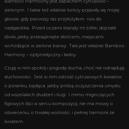
Bamboo Harmoony jest zapachem cytrusowo –
zielonym. I takie też właśnie kolory pojawiły się mojej
głowie, gdy pierwszy raz przyłożyłem nos do
nadgarstka. Przed oczami stanęły mi żółte, dojrzałe
śliwki, jakby przesiąknięte słońcem, miejscami
wchodzące w zielone barwy. Taki jest właśnie Bamboo
Harmony – optymistyczny i ładny.
Czuję w nim spokój i pogodę ducha, choć nie odnajduję
duchowości. Jest w nim ostrość cytrusowych kwiatów
o poranku, będąca jakby próbą oczyszczenia umysłu
od wszelakich złudzeń i iluzji. I mimo migoczących
figowych liści w sercu kompozycji, nie ma mowy o
oświeceniu, o trwałej wolności i pełnej harmonii ze
światem.