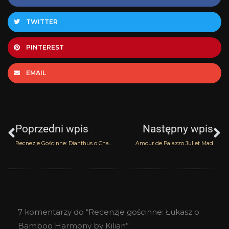
TWITTER
PINTEREST
EMAIL
Prev
N
Poprzedni wpis
Następny wpis
Recnezje Gościnne: Dianthus o Chaman’s Party Honore des Press
Amour de Palazzo Jul et Mad
7 komentarzy do “Recenzje gościnne: Łukasz o
Bamboo Harmony by Kilian”