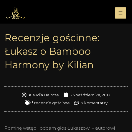
Przejdź
do
treści
Recenzje gościnne:
Łukasz o Bamboo
Harmony by Kilian
Klaudia Heintze
25 października, 2013
* recenzje gościnne
7 komentarzy
Pominę wstęp i oddam głos Łukaszowi – autorowi