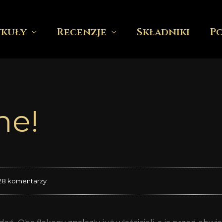
ykuły
Recenzje
Składniki
P
ne!
28 komentarzy