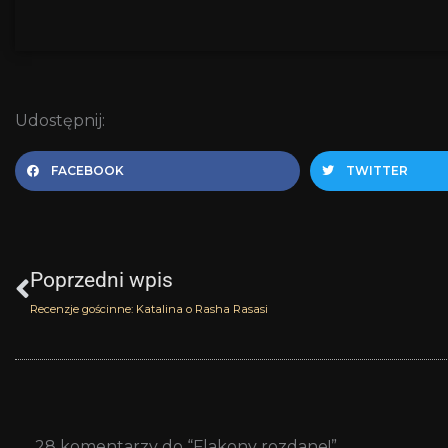
Udostępnij:
FACEBOOK
TWITTER
Prev
Poprzedni wpis
Recenzje gościnne: Katalina o Rasha Rasasi
28 komentarzy do “Flakony rozdane!”