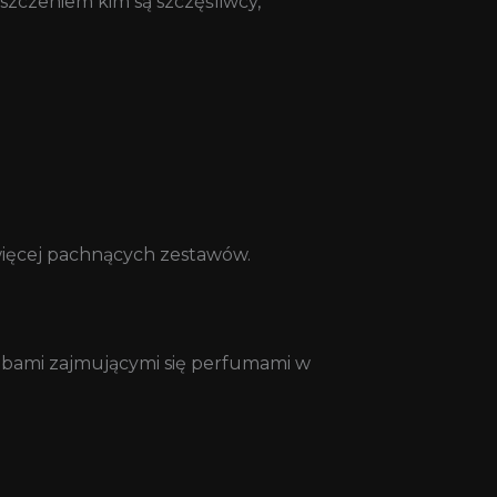
eszczeniem kim są szczęśliwcy,
więcej pachnących zestawów.
sobami zajmującymi się perfumami w