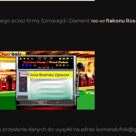
anego przez firmę Szmaragd i Diament
flakonu Ros
100 ml
o przesłanie danych do wysyłki na adres: komandofoki@g