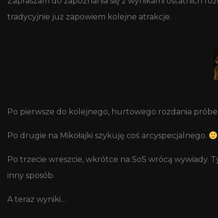
Zapraszam do zapoznania się z wynikami ostatnich rozda
tradycyjnie już zapowiem kolejne atrakcje.
Po pierwsze do kolejnego, hurtowego rozdania próbek
Po drugie na Mikołajki szykuję coś arcyspecjalnego.
Po trzecie wreszcie, wkrótce na SoS wrócą wywiady. T
inny sposób.
A teraz wyniki…