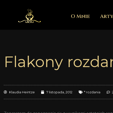
Przejdź
do
O Mnie
Art
treści
Flakony rozda
Klaudia Heintze
7 listopada, 2012
* rozdania