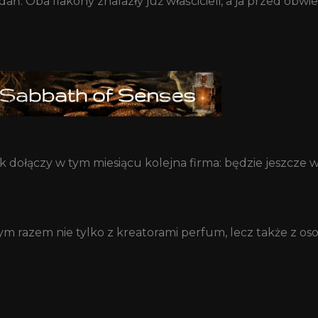
ń. Oba flakony znalazły już właścicieli, a ja przed obwi
 dołączy w tym miesiącu kolejna firma: będzie jeszcze 
ym razem nie tylko z kreatorami perfum, lecz także z o