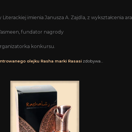
iterackiej imienia Janusza A. Zajdla, z wykształcenia ara
j Yasmeen, fundator nagrody
organizatorka konkursu.
entrowanego olejku
Rasha
marki
Rasasi
zdobywa..
.