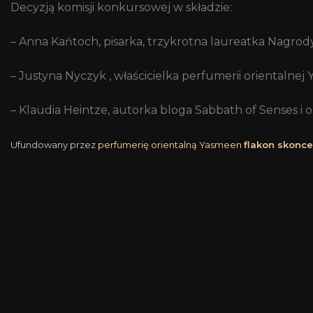
Decyzją komisji konkursowej w składzie:
– Anna Kańtoch, pisarka, trzykrotna laureatka Nagrody L
– Justyna Nyczyk , właścicielka perfumerii orientalne
– Klaudia Heintze, autorka bloga Sabbath of Senses i 
Ufundowany przez
perfumerię orientalną Yasmeen
flakon skonc