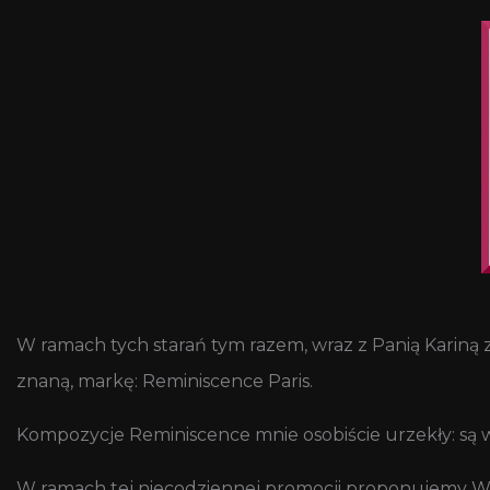
W ramach tych starań tym razem, wraz z Panią Kariną 
znaną, markę: Reminiscence Paris.
Kompozycje Reminiscence mnie osobiście urzekły: są w
W ramach tej niecodziennej promocji proponujemy W