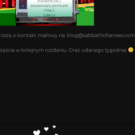
 proszę o kontakt mailowy na: blog@sabbathofsenses.com
zczęścia w kolejnym rozdaniu. Oraz udanego tygodnia.