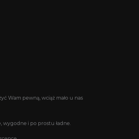
liżyć Wam pewną, wciąż mało u nas
, wygodne i po prostu ładne.
scence.