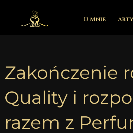
Przejdź
do
O Mnie
Art
treści
Zakończenie r
Quality i rozp
razem z Perfu