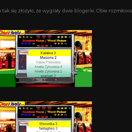
ak się złożyło, że wygrały dwie blogerki. Obie rozmiłow