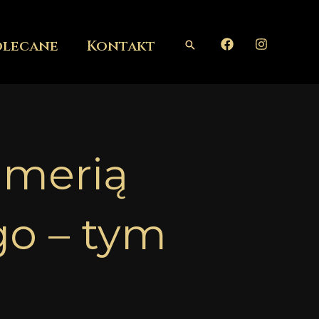
olecane
Kontakt
Szukaj
umerią
go – tym