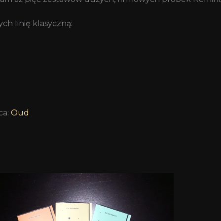
h linię klasyczną:
ca:
Oud