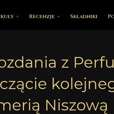
ykuły
Recenzje
Składniki
P
ozdania z Perf
oczącie kolejne
merią Niszową