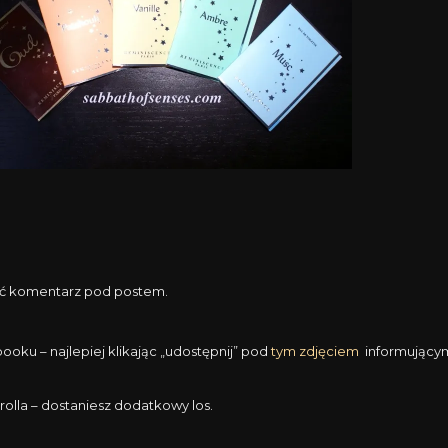
ić komentarz pod postem.
ku – najlepiej klikając „udostępnij” pod
tym zdjęciem
informującym
rolla – dostaniesz dodatkowy los.