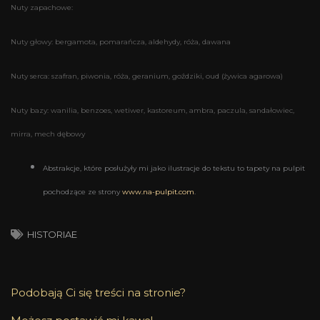
Nuty zapachowe:
Nuty głowy: bergamota, pomarańcza, aldehydy, róża, dawana
Nuty serca: szafran, piwonia, róża, geranium, goździki, oud (żywica agarowa)
Nuty bazy: wanilia, benzoes, wetiwer, kastoreum, ambra, paczula, sandałowiec,
mirra, mech dębowy
Abstrakcje, które posłużyły mi jako ilustracje do tekstu to tapety na pulpit
pochodzące ze strony
www.na-pulpit.com
.
HISTORIAE
Podobają Ci się treści na stronie?