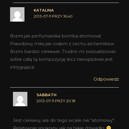
KATALINA
2013-07-11 PRZY 16:40
Brzmi jak perfumiarska bomba atomowa!
Prawdziwy miks jak rodem z cechu alchemików.
Brzmi bardzo ciekawie. Trudno mi zwizualizowac
sobie całą tą kompozycję lecz niewątpliwie jest
intrygująca.
Odpowiedz
SABBATH
2013-07-11 PRZY 20:18
Jest ciekawy, ale do tego wcale nie "atomowy".
Relatywnie spokojny, jak na takie dziwadło.