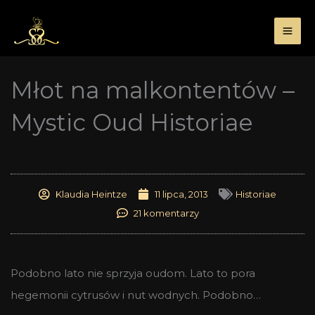
Przejdź
do
treści
Młot na malkontentów –
Mystic Oud Historiae
Klaudia Heintze
11 lipca, 2013
Historiae
21 komentarzy
Podobno lato nie sprzyja oudom. Lato to pora
hegemonii cytrusów i nut wodnych. Podobno…