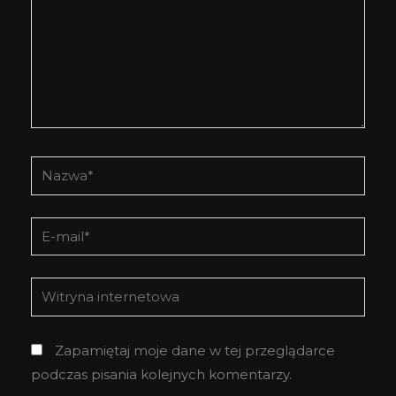
Nazwa*
E-
mail*
Witryna
internetowa
Zapamiętaj moje dane w tej przeglądarce
podczas pisania kolejnych komentarzy.