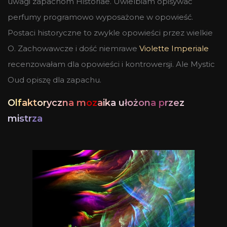
uwagi zapachom Historiae. Uwielbiam opisywać
perfumy programowo wyposażone w opowieść.
Postaci historyczne to zwykle opowieści przez wielkie
O. Zachowawcze i dość niemrawe
Violette Imperiale
recenzowałam dla opowieści i kontrowersji. Ale Mystic
Oud opiszę dla zapachu.
O
lf
akt
or
ycz
n
a m
oz
a
ik
a u
łoż
on
a p
r
ze
z
mi
str
za