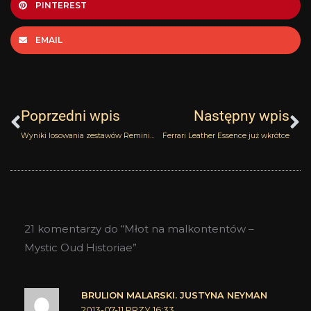
PINTEREST
EMAIL
Prev
N
Poprzedni wpis
Następny wpis
Wyniki losowania zestawów Reminiscence i set próbek Ramon Molvizar w puli kolejnego
Ferrari Leather Essence już wkrótce
21 komentarzy do “Młot na malkontentów –
Mystic Oud Historiae”
BRULION MALARSKI. JUSTYNA NEYMAN
2013-07-11 PRZY 16:33