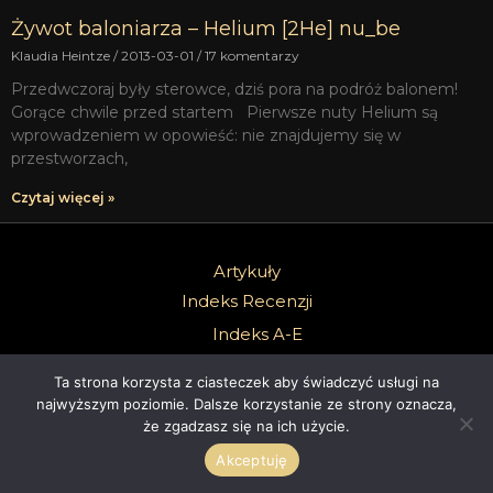
Żywot baloniarza – Helium [2He] nu_be
Klaudia Heintze
2013-03-01
17 komentarzy
Przedwczoraj były sterowce, dziś pora na podróż balonem!
Gorące chwile przed startem Pierwsze nuty Helium są
wprowadzeniem w opowieść: nie znajdujemy się w
przestworzach,
Czytaj więcej »
Artykuły
Indeks Recenzji
Indeks A-E
Indeks F-K
Ta strona korzysta z ciasteczek aby świadczyć usługi na
Indeks L-P
najwyższym poziomie. Dalsze korzystanie ze strony oznacza,
Indeks R-Z
że zgadzasz się na ich użycie.
Indeks Składników
Akceptuję