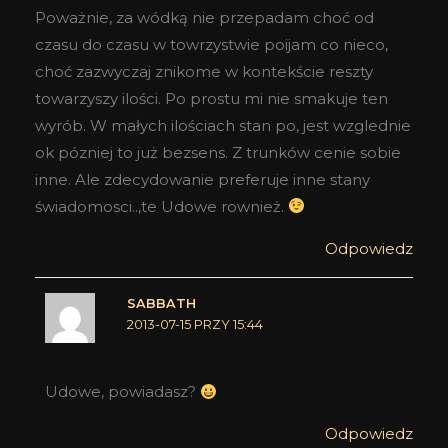
Poważnie, za wódką nie przepadam choć od
czasu do czasu w towrzystwie poijam co nieco,
choć zazwyczaj znikome w kontekście reszty
towarzyszy ilości. Po prostu mi nie smakuje ten
wyrób. W małych ilościach stan po, jest wzglednie
ok pózniej to już bezsens. Z trunków cenie sobie
inne. Ale zdecydowanie preferuje inne stany
świadomosci..,te Udowe rownież.
Odpowiedz
SABBATH
2013-07-15 PRZY 15:44
Udowe, powiadasz?
Odpowiedz