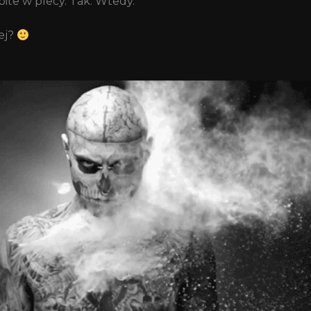
bite w plecy. Tak. Wtedy.
iej?