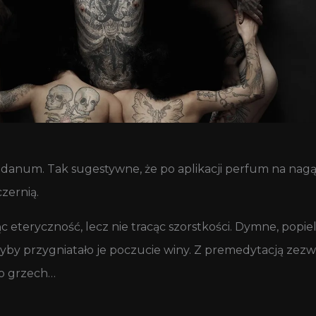
abdanum. Tak sugestywne, że po aplikacji perfum na nagą
zernią.
 eteryczność, lecz nie tracąc szorstkości. Dymne, popiel
yby przygniatało je poczucie winy. Z premedytacją zezwi
 to grzech…