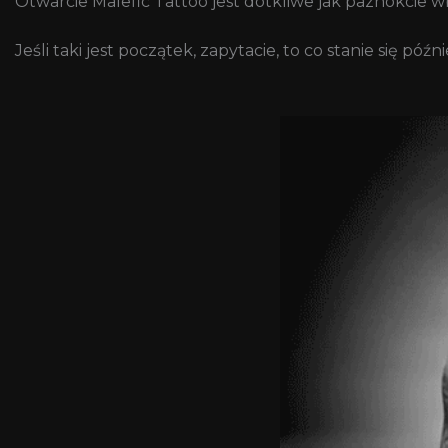
Otwarcie Malefic Tattoo jest dotkliwe jak paznokcie w
Jeśli taki jest początek, zapytacie, to co stanie się późn