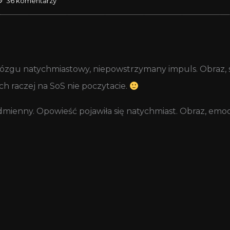
36 komentarzy
zgu natychmiastowy, niepowstrzymany impuls. Obraz, s
ych raczej na SoS nie poczytacie.
enny. Opowieść pojawiła się natychmiast. Obraz, emocj