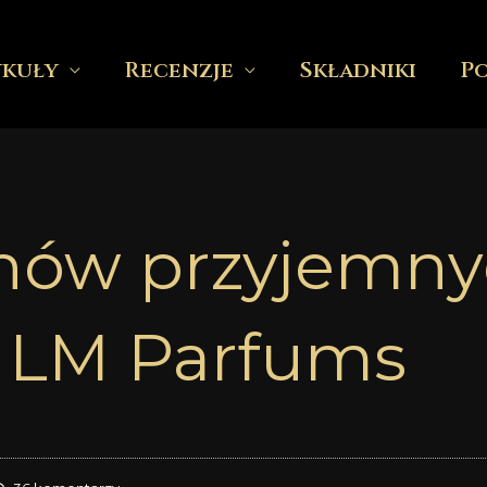
ykuły
Recenzje
Składniki
P
hów przyjemny
o LM Parfums