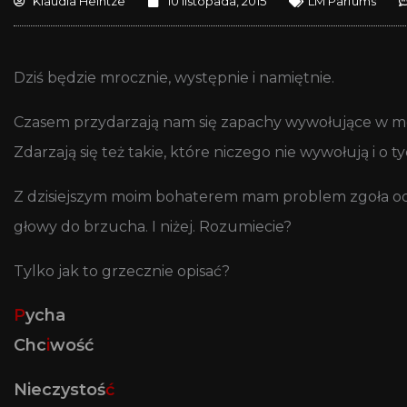
Klaudia Heintze
10 listopada, 2015
LM Parfums
Dziś będzie mrocznie, występnie i namiętnie.
Czasem przydarzają nam się zapachy wywołujące w mó
Zdarzają się też takie, które niczego nie wywołują i o t
Z dzisiejszym moim bohaterem mam problem zgoła odmi
głowy do brzucha. I niżej. Rozumiecie?
Tylko jak to grzecznie opisać?
P
ycha
Chc
i
wość
Nieczystoś
ć