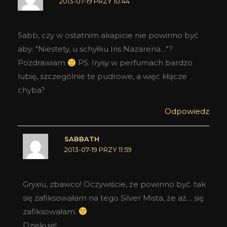
2013-07-19 PRZY 10:44
Sabb, czy w ostatnim akapicie nie powinno być
aby: "Niestety, u schyłku Iris Nazarena…"?
Pozdrawiam
PS. Irysy w perfumach bardzo
lubię, szczególnie te pudrowe, a więc kłącze
chyba?
Odpowiedz
SABBATH
2013-07-19 PRZY 11:59
Gryxiu, zbawco! Oczywiście, że powinno być. tak
się zafiksowałam na tego Silver Mista, że aż… się
zafiksowałam.
Dziękuję!