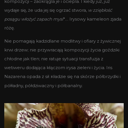
kompozycji – zaokrągla je i ociepla. I kiedy już, już
wydaje się, że uda jej się ogrzać stwora,
w zziębłość
posągu włożyć zapach mysi
*… Irysowy kameleon zjada
różę.
Nie pomagają kadzidlane modlitwy i ofiary z żywicznej
krwi drzew; nie przywracają kompozycji życia goździki
chłodne jak tlen; nie ratuje sytuacji transfuzja z
wetiweru dodająca kłączom irysa zieleni i życia. Iris
Nazarena opada z sił
ładzie się na skórze półbrzydki i
. K
półładny, półdziwaczny i półbanalny.