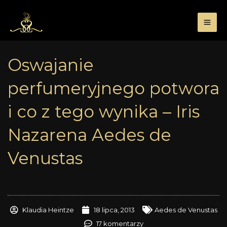
Przejdź
do
treści
Oswajanie
perfumeryjnego potwora
i co z tego wynika – Iris
Nazarena Aedes de
Venustas
Klaudia Heintze
18 lipca, 2013
Aedes de Venustas
17 komentarzy