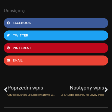
Udostępnij:
FACEBOOK
TWITTER
PINTEREST
EMAIL
Prev
N
Poprzedni wpis
Następny wpis
City Exclusives Le Labo światowo we wrześniu
La Liturgie des Heures Jovoy Paris