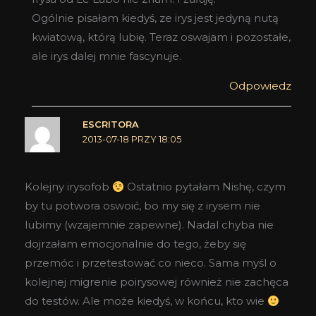
Ogólnie pisałam kiedyś, ze irys jest jedyną nutą
kwiatową, którą lubię. Teraz oswajam i pozostałe,
ale irys dalej mnie fascynuje.
Odpowiedz
ESCRITORA
2013-07-18 PRZY 18:05
Kolejny irysofob
Ostatnio pytałam Nishę, czym
by tu potwora oswoić, bo my się z irysem nie
lubimy (wzajemnie zapewne). Nadal chyba nie
dojrzałam emocjonalnie do tego, żeby się
przemóc i przetestować co nieco. Sama myśl o
kolejnej migrenie poirysowej również nie zachęca
do testów. Ale może kiedyś, w końcu, kto wie