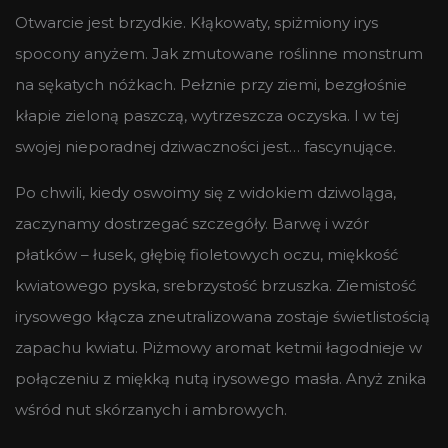
Otwarcie jest brzydkie. Kłąkowaty, spiżmiony irys
spocony anyżem. Jak zmutowane roślinne monstrum
na sękatych nóżkach. Pełznie przy ziemi, bezgłośnie
kłapie zieloną paszczą, wytrzeszcza oczyska. I w tej
swojej nieporadnej dziwaczności jest… fascynujące.
Po chwili, kiedy oswoimy się z widokiem dziwoląga,
zaczynamy dostrzegać szczegóły. Barwę i wzór
płatków – łusek, głębię fioletowych oczu, miękkość
kwiatowego pyska, srebrzystość brzuszka. Ziemistość
irysowego kłącza zneutralizowana zostaje świetlistością
zapachu kwiatu. Piżmowy aromat ketmii łagodnieje w
połączeniu z miękką nutą irysowego masła. Anyż znika
wśród nut skórzanych i ambrowych.