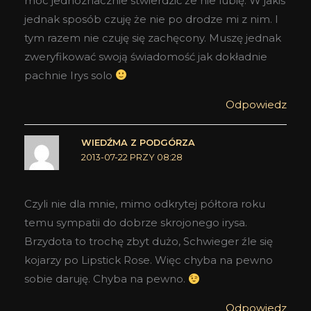
móc jednoznacznie stwierdzić że nie lubię. W jakiś
jednak sposób czuję że nie po drodze mi z nim. I
tym razem nie czuję się zachęcony. Muszę jednak
zweryfikować swoją świadomość jak dokładnie
pachnie Irys solo
Odpowiedz
WIEDŹMA Z PODGÓRZA
2013-07-22 PRZY 08:28
Czyli nie dla mnie, mimo odkrytej półtora roku
temu sympatii do dobrze skrojonego irysa.
Brzydota to trochę zbyt dużo, Schwieger źle się
kojarzy po Lipstick Rose. Więc chyba na pewno
sobie daruję. Chyba na pewno.
Odpowiedz