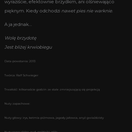
wyraziście, efektownie brzydkim, ani olśniewająco
pięknym. Kiedy odchodzi
nawet pies nie warknie
.
A ja jednak…
Wolę brzydotę
Jest bliżej krwiobiegu
Data powstania: 2013
Twórca: Ralf Schwieger
Trwałość: kilkanaście godzin ze stale zmniejszającą się projekcją
Nuty zapachowe:
Nuty głowy: irys, ketmia piżmowa, jagody jałowca, anyż gwiaździsty
Nuty serca: skóra, oud, goździki, róża