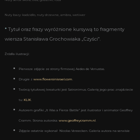
Nuty bazy: kadzidło, nuty drzewne, ambra, wetiwer
*
Tytuł oraz frazy wyróżnione kursywą to fragmenty
wiersza Stanisława Grochowiaka „Czyści”.
Źródła ilustracji:
Pierwsze zdjęcie ze strony firmowej Aedes de Venustas.
Drugie z
www.flowersinisrael.com
.
Twórcą tytułowej kreaturki jest Satronimus. Galerię jego prac znajdziecie
tu:
KLIK
.
Autorem grafiki „It Was a Fierce Battle” jest ilustrator i animator Geoffrey
Cramm. Strona autorska:
www.geoffreycramm.nl
.
Zdjęcie ostatnie wykonał Nicolas Vereecken. Galeria autora na serwisie