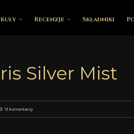
ykuły
Recenzje
Składniki
P
is Silver Mist
13 komentarzy