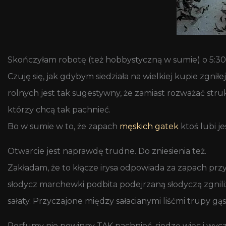
Skończyłam robotę (też hobbystyczną w sumie) o 5:30,
Czuję się, jak gdybym siedziała na wielkiej kupie zgn
rolnych jest tak sugestywny, że zamiast rozważać struk
którzy chcą tak pachnieć.
Bo w sumie w to, że zapach
męskich gatek
ktoś lubi j
Otwarcie jest naprawdę trudne. Do zniesienia też.
Zakładam, że to kłącze irysa odpowiada za zapach pr
słodycz marchewki podbita podejrzaną słodyczą zgnil
sałaty. Przyczajone między sałacianymi liśćmi trupy gąs
Perfumy nie powinny TAK pachnieć, siedzę więc i wycze