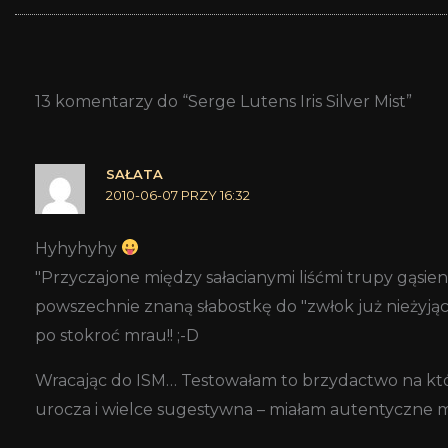
13 komentarzy do “Serge Lutens Iris Silver Mist”
SAŁATA
2010-06-07 PRZY 16:32
Hyhyhyhy
"Przyczajone między sałacianymi liśćmi trupy gąsieni
powszechnie znaną słabostkę do "zwłok już nieżyjący
po stokroć mrau!! ;-D
Wracając do ISM… Testowałam to brzydactwo na któ
urocza i wielce sugestywna – miałam autentyczne md