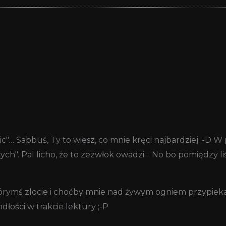
c"… Sabbuś, Ty to wiesz, co mnie kręci najbardziej ;-D W
ch". Pal licho, że to zezwłok owadzi… No bo pomiędzy li
rymś zlocie i choćby mnie nad żywym ogniem przypiekan
łości w trakcie lektury ;-P