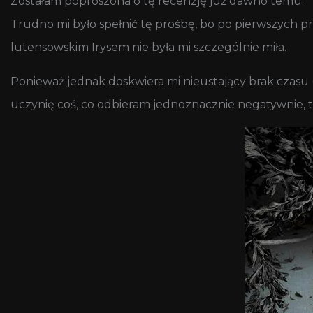
Zostałam poproszona o tę recenzję już dawno temu.
Trudno mi było spełnić tę prośbę, bo po pierwszych p
lutensowskim Irysem nie była mi szczególnie miła.
Ponieważ jednak doskwiera mi nieustający brak czasu 
uczynię coś, co odbieram jednoznacznie negatywnie, to