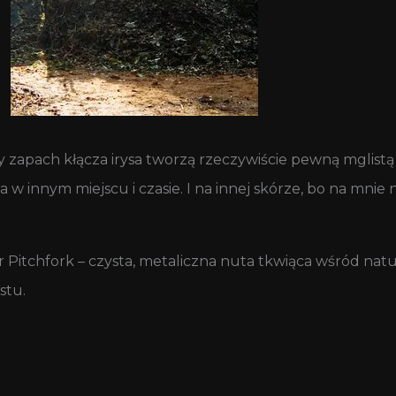
y zapach kłącza irysa tworzą rzeczywiście pewną mglistą 
a w innym miejscu i czasie. I na innej skórze, bo na mni
er Pitchfork – czysta, metaliczna nuta tkwiąca wśród nat
stu.