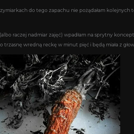
rzymiarkach do tego zapachu nie pożądałam kolejnych te
(albo raczej nadmiar zajęć) wpadłam na sprytny koncept,
 trzasnę wredną reckę w minut pięć i będą miała z głowy