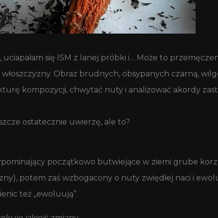
 uciapałam się ISM z lanej próbki i… Może to przemęczen
iłej włoszczyzny. Obraz brudnych, obsypanych czarną, wil
turę kompozycji, chwytać nuty i analizować akordy zastan
eszcze ostatecznie uwierzę, ale to?
zypominający początkowo butwiejące w ziemi grube korz
izny), potem zaś wzbogacony o nuty zwiędłej naci i ewo
ienic też „ewoluują”.
kuję jakiejś zmiany.