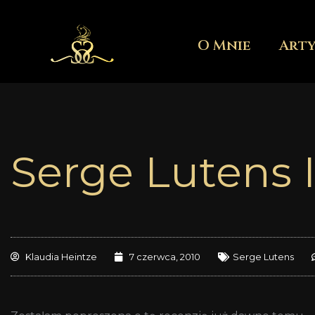
Przejdź
do
O Mnie
Art
treści
Serge Lutens Ir
Klaudia Heintze
7 czerwca, 2010
Serge Lutens