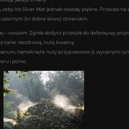
żeby Iris Silver Mist jednak okazały piękne. Przecież na
m upiornym (to dobre słowo) otwarciem.
zej – owszem. Zgniła słodycz przeszła do defensywy, przycz
ejrzanie niezdrową, nutę kwaśną.
banum, namoknięte nuty przyprawowe (z wyraźnym c
eru i piżmo.