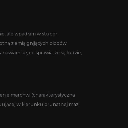
ie, ale wpadłam w stupor.
gotną ziemią gnijących płodów
awiam się, co sprawia, że są ludzie,
enie marchwi (charakterystyczna
luującej w kierunku brunatnej mazi