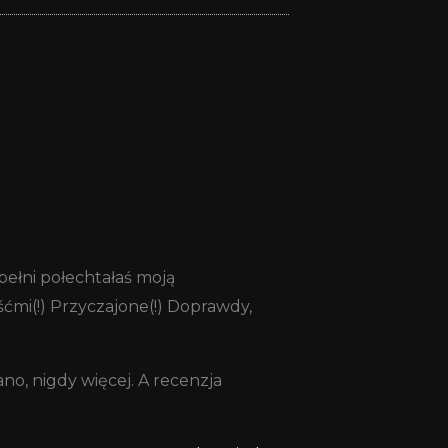
 pełni połechtałaś moją
śćmi(!) Przyczajone(!) Doprawdy,
o, nigdy więcej. A recenzja