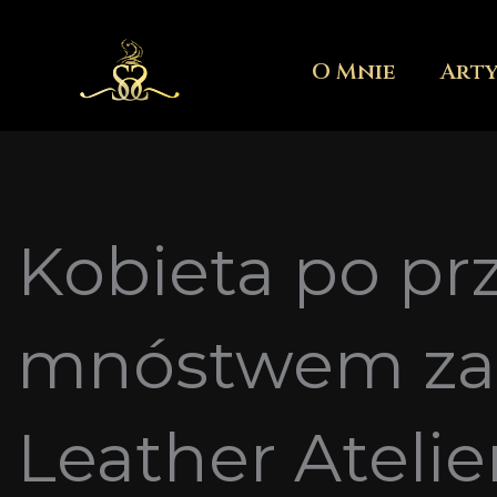
Przejdź
do
O Mnie
Art
treści
Kobieta po prz
mnóstwem zalet
Leather Ateli