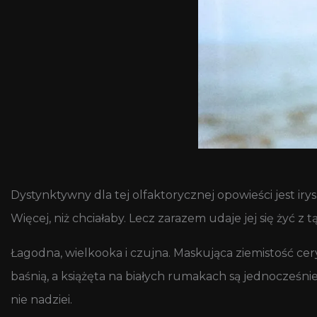
Dystynktywny dla tej olfaktorycznej opowieści jest irys
Więcej, niż chciałaby. Lecz zarazem udaje jej się żyć z t
Łagodna, wielkooka i czujna. Maskująca ziemistość cer
baśnią, a książęta na białych rumakach są jednocześni
nie nadziei.