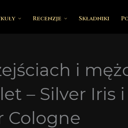
ykuły
Recenzje
Składniki
P
ejściach i męż
 – Silver Iris i
er Cologne