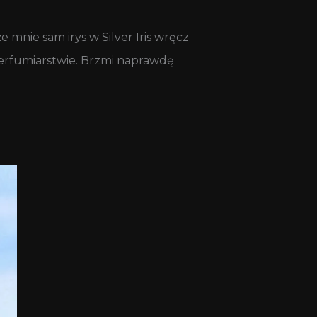
 mnie sam irys w Silver Iris wręcz
 perfumiarstwie. Brzmi naprawdę