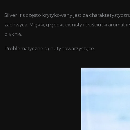
Silver Iris często krytykowany jest za charakterystycz
zachwyca. Miękki, głęboki, cienisty i tłuściutki aroma
pięknie.
Problematyczne są nuty towarzyszące.