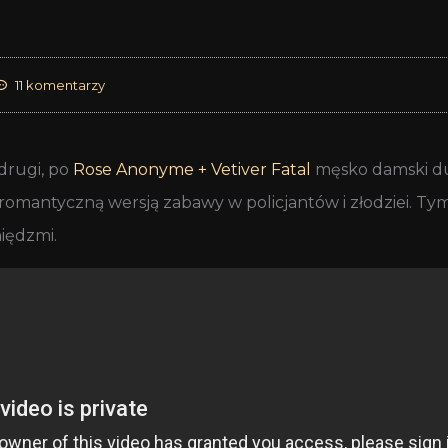
11 komentarzy
drugi, po
Rose Anonyme + Vetiver Fatal
męsko damski du
omantyczną wersją zabawy w policjantów i złodziei. Tym
iędzmi.