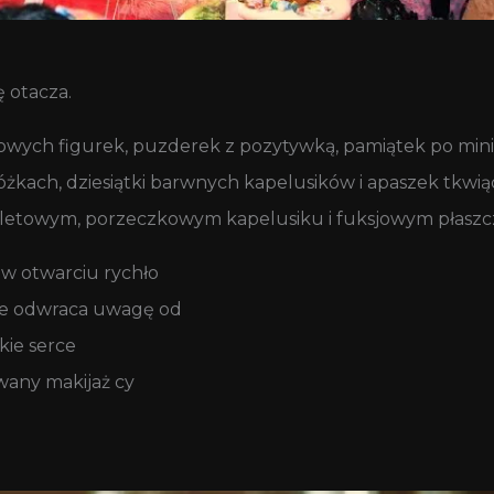
 otacza.
owych figurek, puzderek z pozytywką, pamiątek po min
óżkach, dziesiątki barwnych kapelusików i apaszek tkwi
fioletowym, porzeczkowym kapelusiku i fuksjowym płasz
 w otwarciu rychło
nie odwraca uwagę od
kie serce
owany makijaż cy