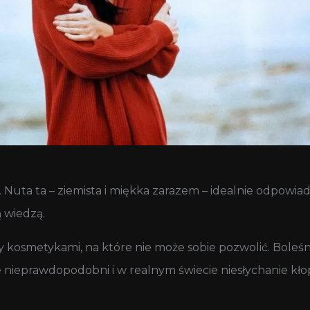
. Nuta ta – ziemista i miękka zarazem – idealnie odpowiada
ą wiedzą.
y kosmetykami, na które nie może sobie pozwolić. Boleśni
e nieprawdopodobni i w realnym świecie niesłychanie kło