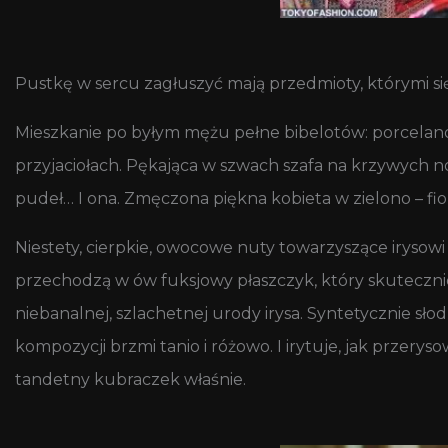
Pustkę w sercu zagłuszyć mają przedmioty, którymi się
Mieszkanie po byłym mężu pełne bibelotów: porcelan
przyjaciołach. Pękająca w szwach szafa na krzywych n
pudeł… I ona. Zmęczona piękna kobieta w zielono – 
Niestety, cierpkie, owocowe nuty towarzyszące irysowi
przechodzą w ów fuksjowy płaszczyk, który skutecz
niebanalnej, szlachetnej urody irysa. Syntetycznie słod
kompozycji brzmi tanio i różowo. I irytuje, jak przerys
tandetny kubraczek właśnie.