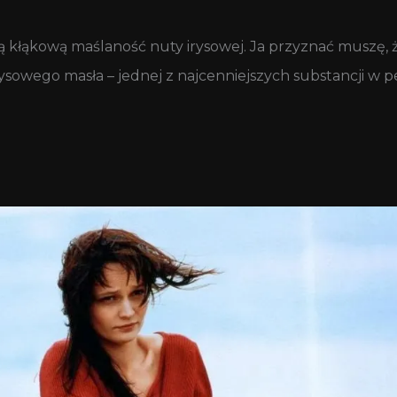
ną kłąkową maślaność nuty irysowej. Ja przyznać muszę, że
t irysowego masła – jednej z najcenniejszych substancji w