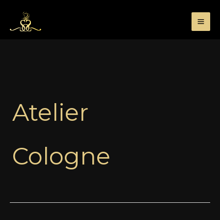
Przejdź
do
treści
Atelier
Cologne