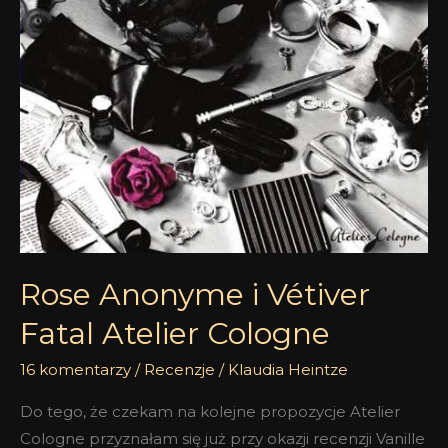
Anonyme
i
Vétiver
Fatal
Atelier
Cologne
Rose Anonyme i Vétiver
Fatal Atelier Cologne
16 komentarzy
/
Recenzje
/
Klaudia Heintze
Do tego, że czekam na kolejne propozycje Atelier
Cologne przyznałam się już przy okazji recenzji Vanille