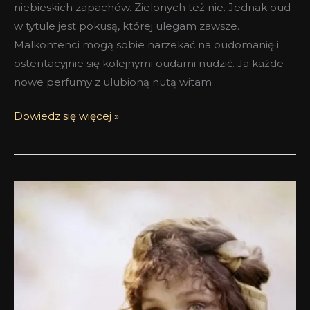
niebieskich zapachów. Zielonych też nie. Jednak oud
w tytule jest pokusą, której ulegam zawsze.
Malkontenci mogą sobie narzekać na oudomanię i
ostentacyjnie się kolejnymi oudami nudzić. Ja każde
nowe perfumy z ulubioną nutą witam
Dowiedz się więcej »
Kobieta
po
przejściach
i
mężczyzna
z
mnóstwem