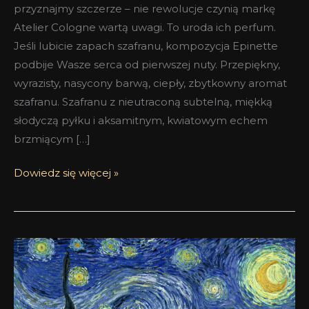
przyznajmy szczerze – nie rewolucje czynią markę
Atelier Cologne wartą uwagi. To uroda ich perfum.
Jeśli lubicie zapach szafranu, kompozycja Epinette
podbije Wasze serca od pierwszej nuty. Przepiękny,
wyrazisty, nasycony barwą, ciepły, zbytkowny aromat
szafranu. Szafranu z nieutraconą subtelną, miękką
słodyczą pyłku i aksamitnym, kwiatowym echem
brzmiącym […]
Dowiedz się więcej »
Znowu
się
oudało!
Oud