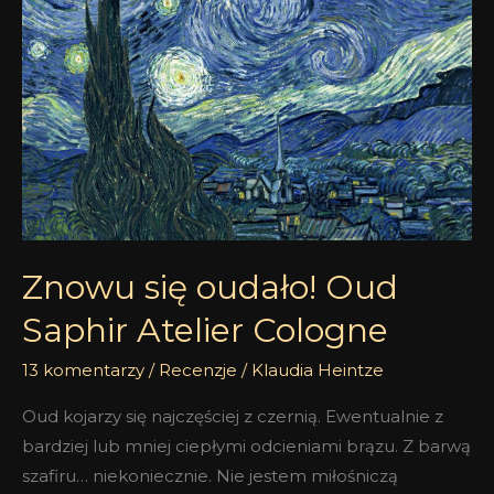
Saphir
Atelier
Cologne
Znowu się oudało! Oud
Saphir Atelier Cologne
13 komentarzy
/
Recenzje
/
Klaudia Heintze
Oud kojarzy się najczęściej z czernią. Ewentualnie z
bardziej lub mniej ciepłymi odcieniami brązu. Z barwą
szafiru… niekoniecznie. Nie jestem miłośniczą