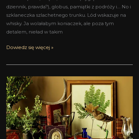
dziennik, prawda?), globus, pamiątki z podróży i… No i
szklaneczka szlachetnego trunku. Lód wskazuje na
whisky. Ja wolałabym koniaczek, ale poza tym
detalem, nieład w takim
Dowiedz się więcej »
Trèfle
Pur
Atelier
Cologne