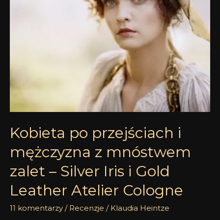
zalet
–
Silver
Iris
i
Gold
Leather
Atelier
Cologne
Kobieta po przejściach i
mężczyzna z mnóstwem
zalet – Silver Iris i Gold
Leather Atelier Cologne
11 komentarzy
/
Recenzje
/
Klaudia Heintze