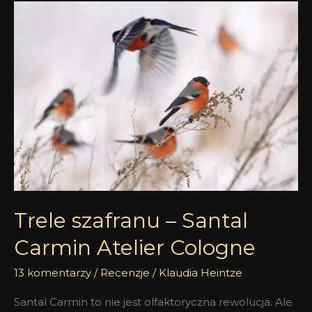
Trele
szafranu
–
Santal
Carmin
Atelier
Cologne
Trele szafranu – Santal
Carmin Atelier Cologne
13 komentarzy
/
Recenzje
/
Klaudia Heintze
Santal Carmin to nie jest olfaktoryczna rewolucja. Ale