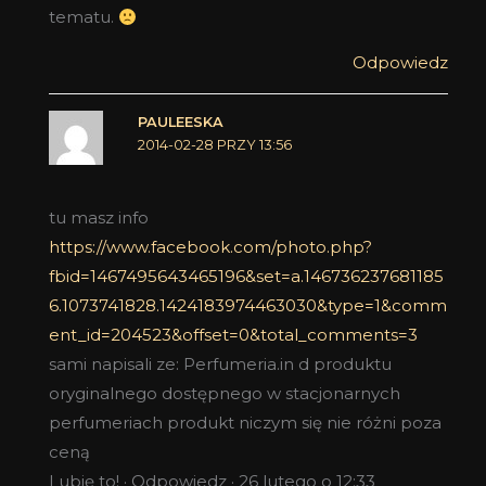
tematu.
Odpowiedz
PAULEESKA
2014-02-28 PRZY 13:56
tu masz info
https://www.facebook.com/photo.php?
fbid=1467495643465196&set=a.146736237681185
6.1073741828.1424183974463030&type=1&comm
ent_id=204523&offset=0&total_comments=3
sami napisali ze: Perfumeria.in d produktu
oryginalnego dostępnego w stacjonarnych
perfumeriach produkt niczym się nie różni poza
ceną
Lubię to! · Odpowiedz · 26 lutego o 12:33