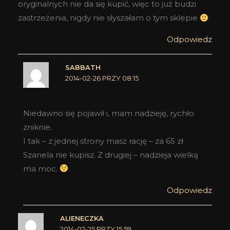
oryginalnych nie da się kupić, więc to już budzi
zastrzeżenia, nigdy nie słyszałam o tym sklepie
Odpowiedz
SABBATH
2014-02-26 PRZY 08:15
Niedawno się pojawił i, mam nadzieję, rychło
zniknie.
I tak – z jednej strony masz rację – za 65 zł
Szanela nie kupisz. Z drugiej – nadzieja wielką
ma moc.
Odpowiedz
ALIENECZKA
2014-02-25 PRZY 15:59