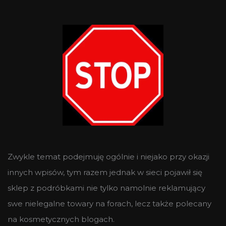
Zwykle temat podejmuję ogólnie i niejako przy okazji
innych wpisów, tym razem jednak w sieci pojawił się
sklep z podróbkami nie tylko namolnie reklamujący
swe nielegalne towary na forach, lecz także polecany
na kosmetycznych blogach.