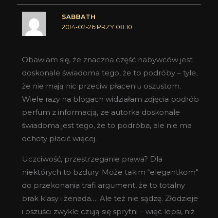
SABBATH
2014-02-26 PRZY 08:10
Obawiam się, że znaczna część nabywców jest
doskonale świadoma tego, że to podróby – tyle,
że nie mają nic przeciw płaceniu oszustom.
Wiele razy na blogach widziałam zdjęcia podrób
perfum z informacją, ze autorka doskonale
świadoma jest tego, że to podróba, ale nie ma
ochoty płacić więcej.
Uczciwość, przestrzeganie prawa? Dla
niektórych to bzdury. Może takim "elegantkom"
do przekonania trafi argument, że to totalny
brak klasy i żenada…. Ale też nie sądzę. Złodzieje
i oszuści zwykle czują się sprytni – więc lepsi, niż