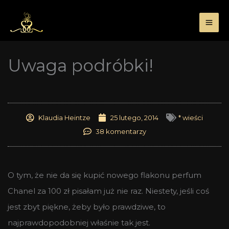
Przejdź
do
treści
Uwaga podróbki!
Klaudia Heintze
25 lutego, 2014
* wieści
38 komentarzy
O tym, że nie da się kupić nowego flakonu perfum
Chanel za 100 zł pisałam już nie raz. Niestety, jeśli coś
jest zbyt piękne, żeby było prawdziwe, to
najprawdopodobniej właśnie tak jest.