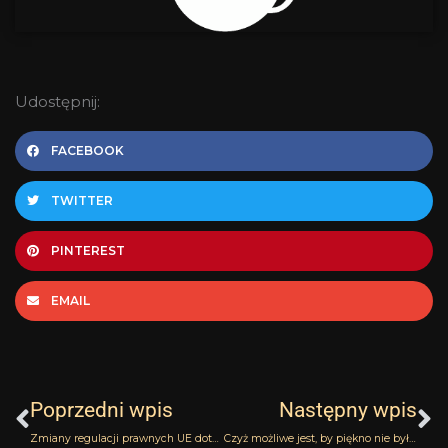
Udostępnij:
FACEBOOK
TWITTER
PINTEREST
EMAIL
Prev
N
Poprzedni wpis
Następny wpis
Zmiany regulacji prawnych UE dotyczących składników perfumeryjnych – zapowiedź cyklu publikacji oraz skoordynowanych działań
Czyż możliwe jest, by piękno nie było dobre? Casbah Robert Piguet