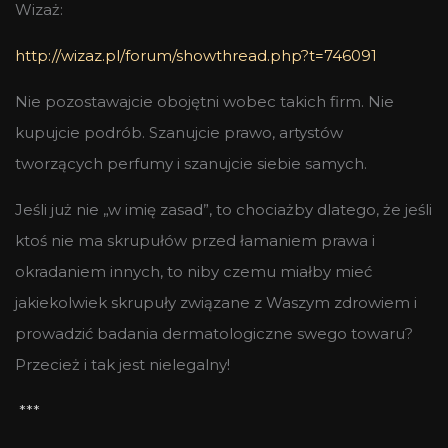
Wizaż:
http://wizaz.pl/forum/showthread.php?t=746091
Nie pozostawajcie obojętni wobec takich firm. Nie
kupujcie podrób. Szanujcie prawo, artystów
tworzących perfumy i szanujcie siebie samych.
Jeśli już nie „w imię zasad”, to chociażby dlatego, że jeśli
ktoś nie ma skrupułów przed łamaniem prawa i
okradaniem innych, to niby czemu miałby mieć
jakiekolwiek skrupuły związane z Waszym zdrowiem i
prowadzić badania dermatologiczne swego towaru?
Przecież i tak jest nielegalny!
***