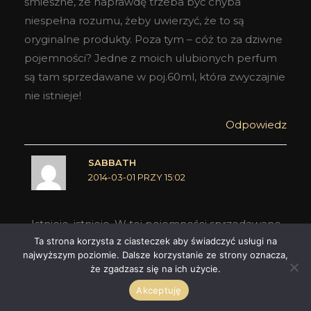
śmieszne, że naprawdę trzeba być chyba
niespełna rozumu, żeby uwierzyć, że to są
oryginalne produkty. Poza tym – cóż to za dziwne
pojemności? Jedne z moich ulubionych perfum
są tam sprzedawane w poj.60ml, która zwyczajnie
nie istnieje!
Odpowiedz
SABBATH
2014-03-01 PRZY 15:02
Istnieje, istnieje. W tej pojemności sprzedawane
Ta strona korzysta z ciasteczek aby świadczyć usługi na
sa chociażby Guerlain Shalimar Parfum Initial czy
najwyższym poziomie. Dalsze korzystanie ze strony oznacza,
L'Homme Parfum Intense YSL. Chodzi raczej o
że zgadzasz się na ich użycie.
te identyczne dla wszystkich marek "testery". To
Akceptuję
dopiero cudo.