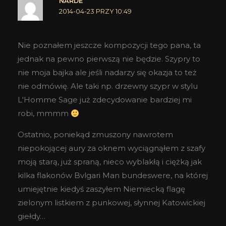
NARDE
2014-04-23 PRZY 10:49
Nie poznałem jeszcze kompozycji tego pana, ta
jednak na pewno pierwszą nie będzie. Szypry to
nie moja bajka ale jeśli nadarzy się okazja to też
nie odmówię. Ale taki np. drzewny szypr w stylu
L'Homme Sage już zdecydowanie bardziej mi
robi, mmmm
Ostatnio, poniekąd zmuszony nawrotem
niepokojącej aury za oknem wyciągnąłem z szafy
moją starą, już spraną, nieco wyblakłą i ciężką jak
kilka flakonów Bvlgari Man bundeswere, na której
umiejętnie kiedyś zaszyłem Niemiecką flagę
zielonym listkiem z punkowej, słynnej Katowickiej
giełdy…