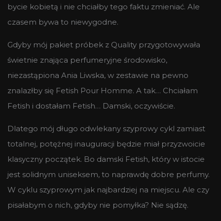
bycie kobietą i nie chciałby tego faktu zmieniać. Ale
czasem bywa to niewygodne.
Gdyby mój pakiet próbek z Quality przygotowywała
świetnie znająca perfumeryjne środowisko,
niezastąpiona Ania Liwska, w zestawie na pewno
znalazłby się Fetish Pour Homme. A tak… Chciałam
Fetish i dostałam Fetish… Damski, oczywiście.
Dlatego mój długo odwlekany szyprowy cykl zamiast
totalnej, potężnej inauguracji będzie miał przyzwoicie
klasyczny początek. Bo damski Fetish, który w istocie
jest solidnym uniseksem, to naprawdę dobre perfumy.
W cyklu szyprowym jak najbardziej na miejscu. Ale czy
pisałabym o nich, gdyby nie pomyłka? Nie sądzę.