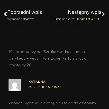
Prev
N
Poprzedni wpis
Następny wpis
Wyznania nałogowca
Skóra na skórze – Tendre Est la Nuit Majda Bekkali (cykl szyprowy 3)
19 komentarzy do “Sztuka wiodąca lud na
barykady – Fetish Roja Dove Parfums (cykl
szyprowy 2)”
KATALINA
2014-04-11 PRZY 15:57
Zapach wybitnie nie mój, ale i tak przeczytałam