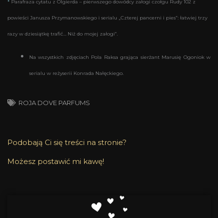
*
Parafraza cytatu z Olgierda – pierwszego dowódcy załogi czołgu Rudy 102 z
powieści
Janusza Przymanowskiego i serialu „Czterej pancerni i pies”: łatwiej trzy
razy w dziesiątkę trafić… Niż do mojej załogi”.
Na wszystkich zdjęciach Pola Raksa grająca sierżant Marusię Ogoniok w
serialu w reżyserii Konrada Nałęckiego.
ROJA DOVE PARFUMS
Podobają Ci się treści na stronie?
Możesz postawić mi kawę!