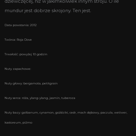
dziewczęcej, niż w jakimkolwiek innym stroju. O ile
mundur jest dobrze skrojony. Ten jest.
Data powstania: 2012
Twórca: Roja Dove
Trwałość: powyżej 10 godzin
Nuty zapachowe:
Nuty głowy: bergamota, petitgrain
Nuty serca: róża, ylang-ylang, jasmin, tuberoza
Nuty bazy: galbanum, cynamon, goździki, cedr, mach dębowy, paczula, wetiwer,
kastoreum, piżmo