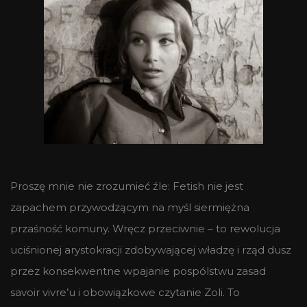
Proszę mnie nie zrozumieć źle: Fetish nie jest
zapachem przywodzącym na myśl siermiężna
przaśność komuny. Wręcz przeciwnie – to rewolucja
uciśnionej arystokracji zdobywającej władzę i rząd dusz
przez konsekwentne wpajanie pospólstwu zasad
savoir vivre’u i obowiązkowe czytanie Zoli. To