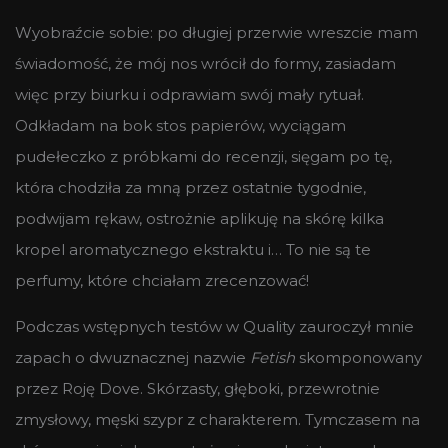
Wyobraźcie sobie: po długiej przerwie wreszcie mam
świadomość, że mój nos wrócił do formy, zasiadam
więc przy biurku i odprawiam swój mały rytuał.
Odkładam na bok stos papierów, wyciągam
pudełeczko z próbkami do recenzji, sięgam po tę,
która chodziła za mną przez ostatnie tygodnie,
podwijam rękaw, ostrożnie aplikuję na skórę kilka
kropel aromatycznego ekstraktu i… To nie są te
perfumy, które chciałam zrecenzować!
Podczas wstępnych testów w Quality zauroczył mnie
zapach o dwuznacznej nazwie
Fetish
skomponowany
przez Roję Dove. Skórzasty, głęboki, przewrotnie
zmysłowy, męski szypr z charakterem. Tymczasem na