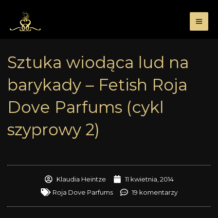
Przejdź
do
treści
Sztuka wiodąca lud na
barykady – Fetish Roja
Dove Parfums (cykl
szyprowy 2)
Klaudia Heintze
11 kwietnia, 2014
Roja Dove Parfums
19 komentarzy