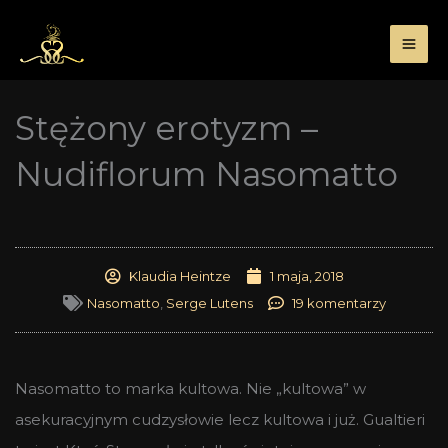
Przejdź
do
treści
Stężony erotyzm –
Nudiflorum Nasomatto
Klaudia Heintze
1 maja, 2018
Nasomatto
,
Serge Lutens
19 komentarzy
Nasomatto to marka kultowa. Nie „kultowa” w
asekuracyjnym cudzysłowie lecz kultowa i już. Gualtieri