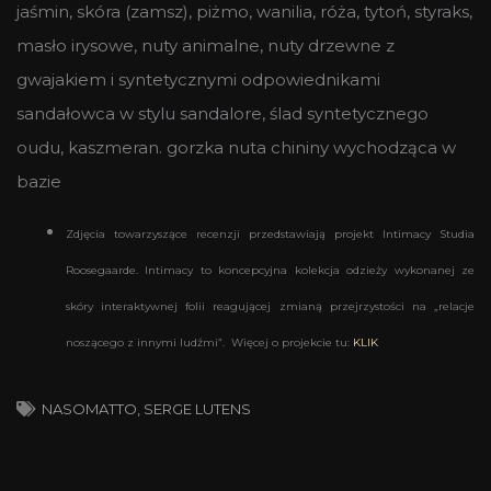
jaśmin, skóra (zamsz), piżmo, wanilia, róża, tytoń, styraks,
masło irysowe, nuty animalne, nuty drzewne z
gwajakiem i syntetycznymi odpowiednikami
sandałowca w stylu sandalore, ślad syntetycznego
oudu, kaszmeran. gorzka nuta chininy wychodząca w
bazie
Zdjęcia towarzyszące recenzji przedstawiają projekt Intimacy Studia
Roosegaarde. Intimacy to koncepcyjna kolekcja odzieży wykonanej ze
skóry interaktywnej folii reagującej zmianą przejrzystości na „relacje
noszącego z innymi ludźmi”. Więcej o projekcie tu:
KLIK
NASOMATTO
,
SERGE LUTENS