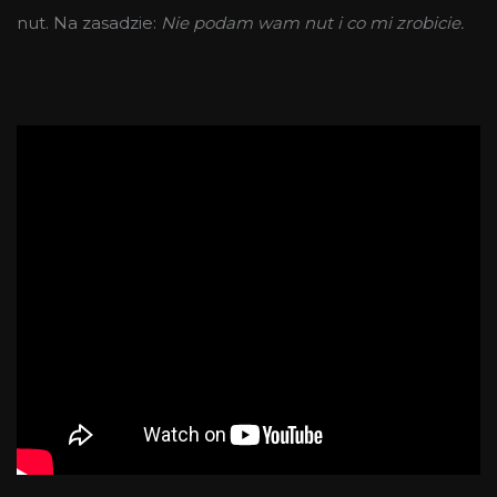
nut. Na zasadzie:
Nie podam wam nut i co mi zrobicie.