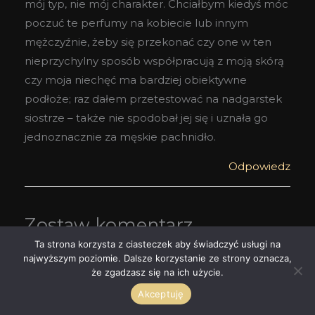
mój typ, nie mój charakter. Chciałbym kiedyś móc
poczuć te perfumy na kobiecie lub innym
mężczyźnie, żeby się przekonać czy one w ten
nieprzychylny sposób współpracują z moją skórą
czy moja niechęć ma bardziej obiektywne
podłoże; raz dałem przetestować na nadgarstek
siostrze – także nie spodobał jej się i uznała go
jednoznacznie za męskie pachnidło.
Odpowiedz
Zostaw komentarz
Ta strona korzysta z ciasteczek aby świadczyć usługi na
Twój adres email nie zostanie opublikowany.
najwyższym poziomie. Dalsze korzystanie ze strony oznacza,
Wymagane pola są oznaczone
*
że zgadzasz się na ich użycie.
Akceptuję
Wpisz