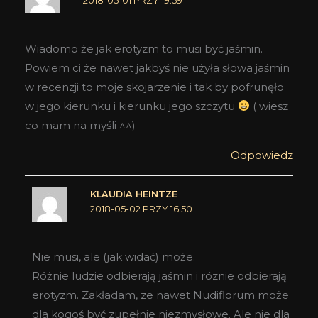
2018-05-01 PRZY 19:59
Wiadomo że jak erotyzm to musi być jaśmin.
Powiem ci że nawet jakbyś nie użyła słowa jaśmin
w recenzji to moje skojarzenie i tak by pofrunęło
w jego kierunku i kierunku jego szczytu
( wiesz
co mam na myśli ^^)
Odpowiedz
KLAUDIA HEINTZE
2018-05-02 PRZY 16:50
Nie musi, ale (jak widać) może.
Różnie ludzie odbierają jaśmin i róznie odbierają
erotyzm. Zakładam, ze nawet Nudiflorum może
dla kogoś być zupełnie niezmysłowe. Ale nie dla