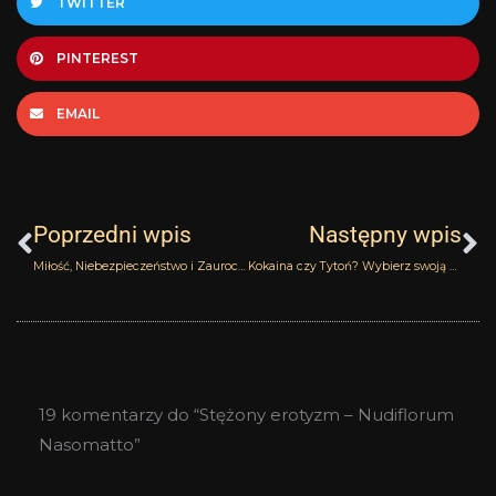
TWITTER
PINTEREST
EMAIL
Prev
N
Poprzedni wpis
Następny wpis
Miłość, Niebezpieczeństwo i Zauroczenie – trzy nowe ekstrakty Olibere Parfums
Kokaina czy Tytoń? Wybierz swoją używkę – Franck Boclet Cocaine i Tobacco
19 komentarzy do “Stężony erotyzm – Nudiflorum
Nasomatto”