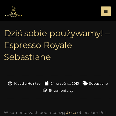
Przejdź
do
treści
Dziś sobie poużywamy! –
Espresso Royale
Sebastiane
Klaudia Heintze
24 września, 2015
Sebastiane
19 komentarzy
W komentarzach pod recenzją
J’ose
obiecałam Poli