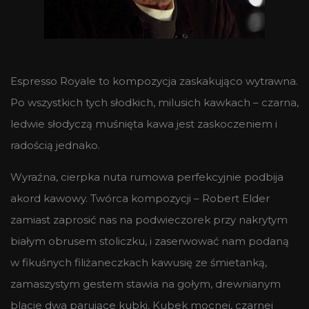
Espresso Royale to kompozycja zaskakująco wytrawna.
Po wszystkich tych słodkich, milusich kawkach – czarna,
ledwie słodyczą muśnięta kawa jest zaskoczeniem i
radością jednako.
Wyraźna, cierpka nuta rumowa perfekcyjnie podbija
akord kawowy. Twórca kompozycji – Robert Elder
zamiast zaprosić nas na podwieczorek przy nakrytym
białym obrusem stoliczku, i zaserwować nam podaną
w fikuśnych filiżaneczkach kawusię ze śmietanką,
zamaszystym gestem stawia na gołym, drewnianym
blacie dwa parujące kubki. Kubek mocnej, czarnej