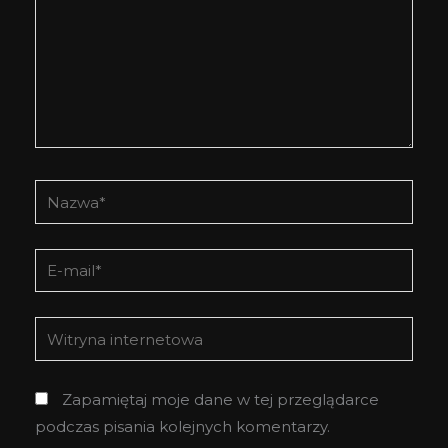
Nazwa*
E-
mail*
Witryna
internetowa
Zapamiętaj moje dane w tej przeglądarce
podczas pisania kolejnych komentarzy.