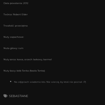
Data powstania: 2012
Twórca: Robert Elder
Trwałość: przeciętna
Nuty zapachowe:
Nuta głowy: rum
Nuty serca: kawa, orzech laskowy, karmel
Nuty bazy: bób Tonka (fasola Tonka)
Na zdjęciach wiadomo kto. Nie wierzę, by ktoś nie poznał. :P)
SEBASTIANE