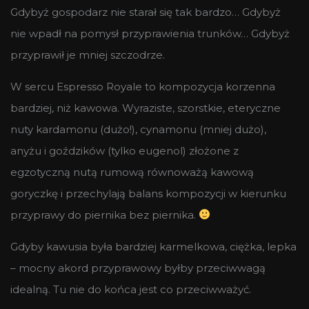
Gdybyż gospodarz nie starał się tak bardzo… Gdybyż
nie wpadł na pomysł przyprawienia trunków… Gdybyż
przyprawił je mniej szczodrze.
W sercu Espresso Royale to kompozycja korzenna
bardziej, niż kawowa. Wyraziste, szorstkie, eteryczne
nuty kardamonu (dużo!), cynamonu (mniej dużo),
anyżu i goździków (tylko eugenol) złożone z
egzotyczną nutą rumową równoważą kawową
goryczkę i przechylają balans kompozycji w kierunku
przyprawy do piernika bez piernika.
Gdyby kawusia była bardziej karmelkowa, ciężka, lepka
– mocny akord przyprawowy byłby przeciwwagą
idealną. Tu nie do końca jest co przeciwważyć.