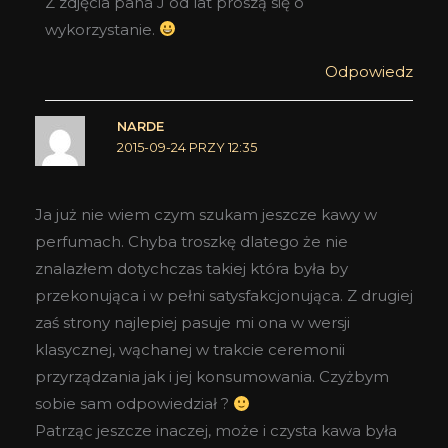
Z zdjęcia pana J od lat proszą się o
wykorzystanie.
Odpowiedz
NARDE
2015-09-24 PRZY 12:35
Ja już nie wiem czym szukam jeszcze kawy w
perfumach. Chyba troszkę dlatego że nie
znalazłem dotychczas takiej która była by
przekonująca i w pełni satysfakcjonująca. Z drugiej
zaś strony najlepiej pasuje mi ona w wersji
klasycznej, wąchanej w trakcie ceremonii
przyrządzania jak i jej konsumowania. Czyżbym
sobie sam odpowiedział ?
Patrząc jeszcze inaczej, może i czysta kawa była