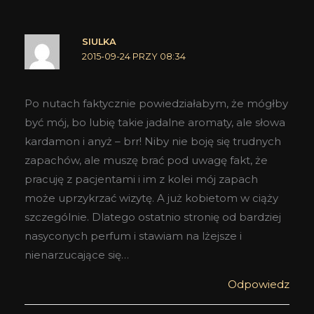
SIULKA
2015-09-24 PRZY 08:34
Po nutach faktycznie powiedziałabym, że mógłby
być mój, bo lubię takie jadalne aromaty, ale słowa
kardamon i anyż – brr! Niby nie boję się trudnych
zapachów, ale muszę brać pod uwagę fakt, że
pracuję z pacjentami i im z kolei mój zapach
może uprzykrzać wizytę. A już kobietom w ciąży
szczególnie. Dlatego ostatnio stronię od bardziej
nasyconych perfum i stawiam na lżejsze i
nienarzucające się…
Odpowiedz