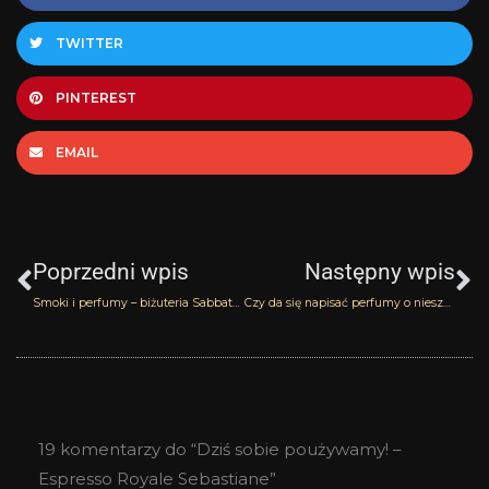
TWITTER
PINTEREST
EMAIL
Prev
N
Poprzedni wpis
Następny wpis
Smoki i perfumy – biżuteria Sabbath of Senses
Czy da się napisać perfumy o nieszczęściu? – 1904 Madame Butterfly Histoires de Parfums
19 komentarzy do “Dziś sobie poużywamy! –
Espresso Royale Sebastiane”