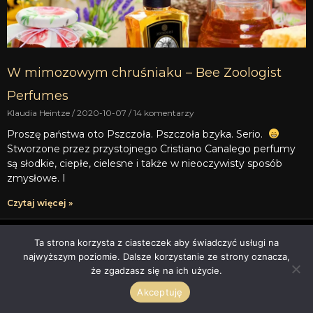
W mimozowym chruśniaku – Bee Zoologist
Perfumes
Klaudia Heintze
2020-10-07
14 komentarzy
Proszę państwa oto Pszczoła. Pszczoła bzyka. Serio.
Stworzone przez przystojnego Cristiano Canalego perfumy
są słodkie, ciepłe, cielesne i także w nieoczywisty sposób
zmysłowe. I
Czytaj więcej »
Ta strona korzysta z ciasteczek aby świadczyć usługi na
Artykuły
najwyższym poziomie. Dalsze korzystanie ze strony oznacza,
Indeks Recenzji
że zgadzasz się na ich użycie.
Indeks A-E
Akceptuję
Indeks F-K