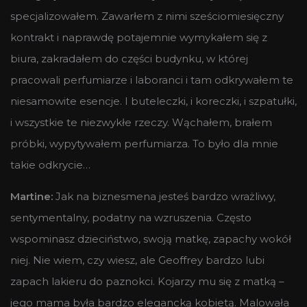
specjalizowałem. Zawarłem z nimi sześciomiesięczny
kontrakt i naprawdę potajemnie wymykałem się z
biura, zakradałem do części budynku, w której
pracowali perfumiarze i laboranci i tam odkrywałem te
niesamowite esencje. I buteleczki, i koreczki, i szpatułki,
i wszystkie te niezwykłe rzeczy. Wąchałem, brałem
próbki, wypytywałem perfumiarza. To było dla mnie
takie odkrycie…
Martine:
Jak na biznesmena jesteś bardzo wrażliwy,
sentymentalny, podatny na wzruszenia. Często
wspominasz dzieciństwo, swoją matkę, zapachy wokół
niej. Nie wiem, czy wiesz, ale Geoffrey bardzo lubi
zapach lakieru do paznokci. Kojarzy mu się z matką –
jego mama była bardzo elegancką kobietą. Malowała