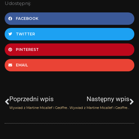
Udostępnij:
FACEBOOK
TWITTER
PINTEREST
EMAIL
Prev
N
Poprzedni wpis
Następny wpis
Wywiad z Martine Micallef i Geoffreyem Nejmanem – część 1
Wywiad z Martine Micallef i Geoffreyem Nejmanem – część 3