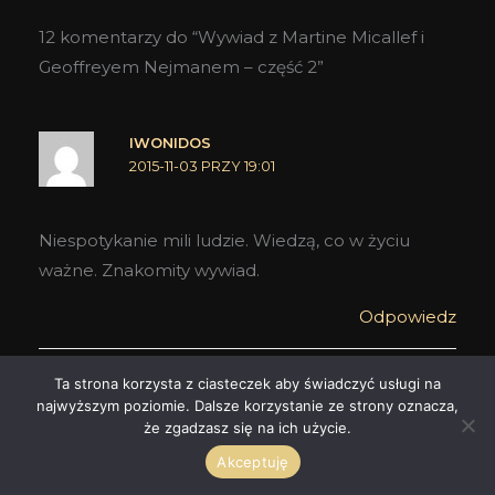
12 komentarzy do “Wywiad z Martine Micallef i
Geoffreyem Nejmanem – część 2”
IWONIDOS
2015-11-03 PRZY 19:01
Niespotykanie mili ludzie. Wiedzą, co w życiu
ważne. Znakomity wywiad.
Odpowiedz
KLAUDIA HEINTZE
Ta strona korzysta z ciasteczek aby świadczyć usługi na
2015-11-03 PRZY 19:14
najwyższym poziomie. Dalsze korzystanie ze strony oznacza,
że zgadzasz się na ich użycie.
Akceptuję
Dziękuję. Ja jestem nimi zauroczona. No…