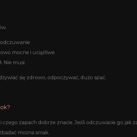
ów.
ze odczuwanie
owo mocne i uciążliwe
 Nie musi.
Odżywiać się zdrowo, odpoczywać, dużo spać.
 ok?
e i czego zapach dobrze znacie. Jeśli odczuwacie go jak
– zbadać można smak.