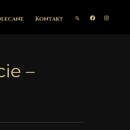
olecane
Kontakt
Szukaj
ie –