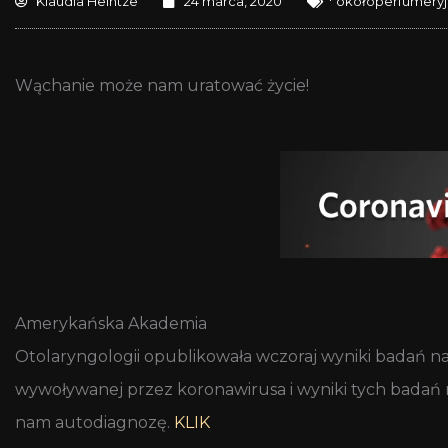
Klaudia Heintze
24 marca, 2020
* okołoperfumeryj
Wąchanie może nam uratować życie!
Amerykańska Akademia
Otolaryngologii opublikowała wczoraj wyniki badań 
wywoływanej przez koronawirusa i wyniki tych badań
nam autodiagnozę.
KLIK