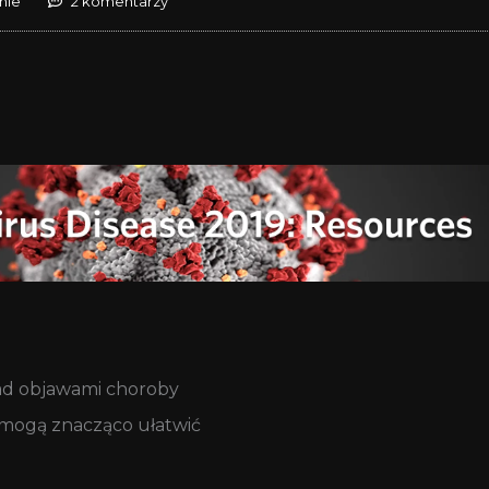
nie
2 komentarzy
nad objawami choroby
 mogą znacząco ułatwić