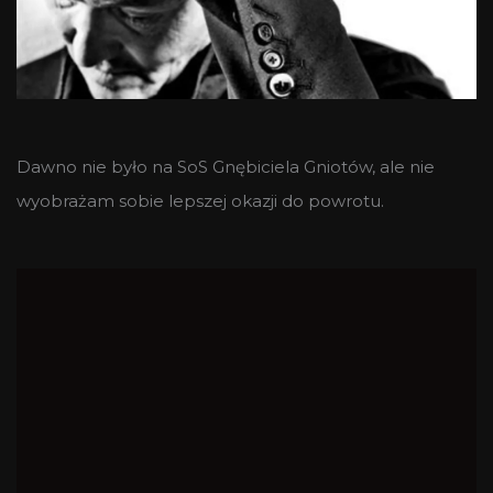
Dawno nie było na SoS Gnębiciela Gniotów, ale nie
wyobrażam sobie lepszej okazji do powrotu.