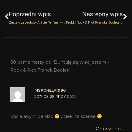
Prev
N
Poprzedni wpis
Następny wpis
Zestaw zapachów Art de Parfum wygrywa…
Próbki Rock & Riot Francka Bocleta wygrywa…
30 komentarzy do “Buntuję się więc jestem –
Rock & Riot Franck Boclet”
MSPCHELA1980
2017-03-29 PRZY 05:21
chcialabym bardzo
dzieki za szanse
Odpowiedz