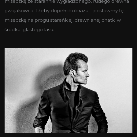
miseczkę ze starannie wygładzonego, rudego drewna
gwajakowca. I żeby dopełnić obrazu – postawmy tę
miseczkę na progu stareńkiej, drewnianej chatki w
środku iglastego lasu.