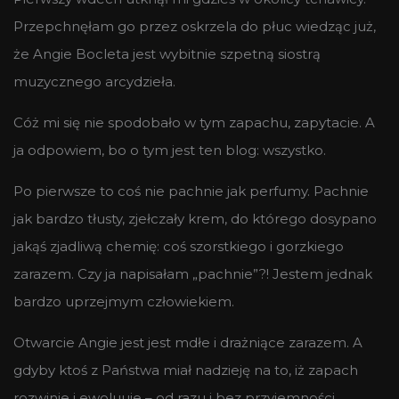
Przepchnęłam go przez oskrzela do płuc wiedząc już,
że Angie Bocleta jest wybitnie szpetną siostrą
muzycznego arcydzieła.
Cóż mi się nie spodobało w tym zapachu, zapytacie. A
ja odpowiem, bo o tym jest ten blog: wszystko.
Po pierwsze to coś nie pachnie jak perfumy. Pachnie
jak bardzo tłusty, zjełczały krem, do którego dosypano
jakąś zjadliwą chemię: coś szorstkiego i gorzkiego
zarazem. Czy ja napisałam „pachnie”?! Jestem jednak
bardzo uprzejmym człowiekiem.
Otwarcie Angie jest jest mdłe i drażniące zarazem. A
gdyby ktoś z Państwa miał nadzieję na to, iż zapach
rozwinie i ewoluuje – od razu i bez przyjemności