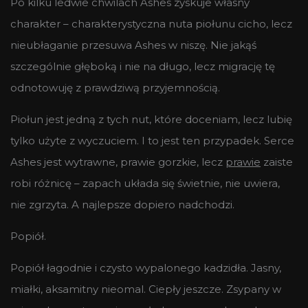
Po kilku ledwie chwilach Ashes zyskuje własny
charakter – charakterystyczna nuta piołunu cicho, lecz
nieubłaganie przesuwa Ashes w niszę. Nie jakąś
szczególnie głęboką i nie na długo, lecz migrację tę
odnotowuję z prawdziwą przyjemnością.
Piołun jest jedną z tych nut, które doceniam, lecz lubię
tylko użyte z wyczuciem. I to jest ten przypadek. Serce
Ashes jest wytrawne, prawie gorzkie, lecz
prawie
zaiste
robi różnicę – zapach układa się świetnie, nie uwiera,
nie zgrzyta. A najlepsze dopiero nadchodzi.
Popiół.
Popiół łagodnie i czysto wypalonego kadzidła. Jasny,
miałki, aksamitny nieomal. Ciepły jeszcze. Zsypany w