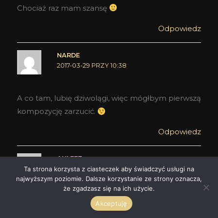
Chociaż raz mam szansę
Odpowiedz
NARDE
2017-03-29 PRZY 10:38
A co tam, lubię dziwolągi, więc mógłbym pierwszą
kompozycję zarzucić.
Odpowiedz
ANLEEZ
Ta strona korzysta z ciasteczek aby świadczyć usługi na
2017-03-29 PRZY 11:30
najwyższym poziomie. Dalsze korzystanie ze strony oznacza,
że zgadzasz się na ich użycie.
Zgłaszam i ja chęć poznania i przetestowania na
Akceptuję
własnej skórze serii Rock & Riot
chociaż Angie