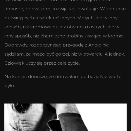
donoszę, że owszem, rozwija się i ewoluuje. W kierunku
butwiejących resztek roślinnych. Mdłych, ale w inny
sposób, niż kremowa gula z otwarcia i ostrych, ale w
inny sposób, niż chemiczne drobiny tkwiące w kremie.
Doprawdy, rozpoczynając przygodę z Angie nie
sądziłam, że może być gorzej, niż w otwarciu. A jednak.
Człowiek uczy się przez całe życie.
Na koniec donoszę, że dotrwałam do bazy. Nie warto
było.