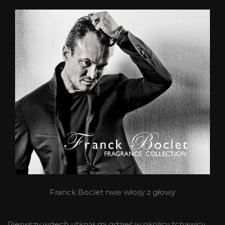
Franck Boclet rwie włosy z głowy
Pierwszy wdech utknął mi gdzieś w okolicy tchawicy.