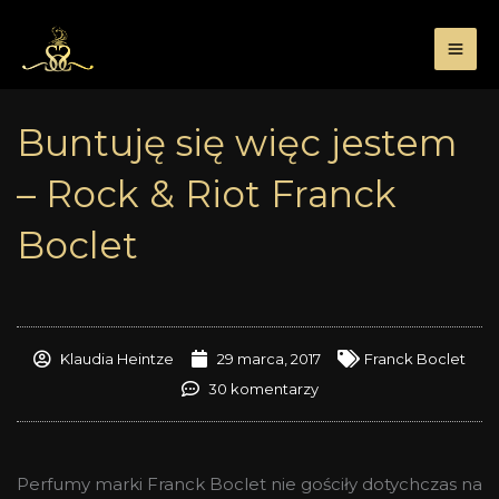
Przejdź
do
treści
Buntuję się więc jestem
– Rock & Riot Franck
Boclet
Klaudia Heintze
29 marca, 2017
Franck Boclet
30 komentarzy
Perfumy marki Franck Boclet nie gościły dotychczas na