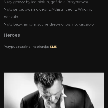
Nuty głowy: bylica piołun, goździki (przyprawa)
Nuty serca: gwajak, cedr z Atlasu i cedr z Wirginii,
paczula
Nuty bazy: ambra, suche drewno, piżmo, kadzidło
Heroes
Przypuszczalna inspiracja:
KLIK