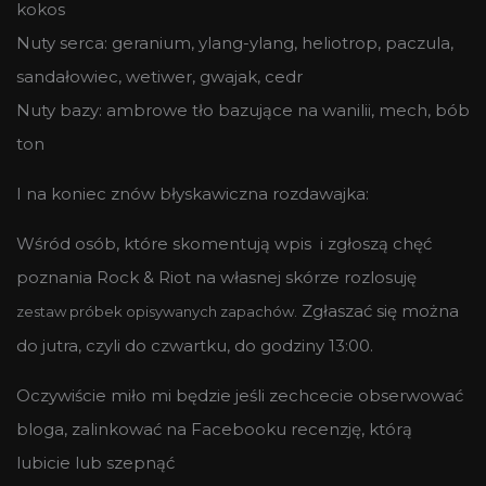
kokos
Nuty serca: geranium, ylang-ylang, heliotrop, paczula,
sandałowiec, wetiwer, gwajak, cedr
Nuty bazy: ambrowe tło bazujące na wanilii, mech, bób
ton
I na koniec znów błyskawiczna rozdawajka:
Wśród osób, które skomentują wpis i zgłoszą chęć
poznania Rock & Riot na własnej skórze rozlosuję
Zgłaszać się można
zestaw próbek opisywanych zapachów.
do jutra, czyli do czwartku, do godziny 13:00.
Oczywiście miło mi będzie jeśli zechcecie obserwować
bloga, zalinkować na Facebooku recenzję, którą
lubicie lub szepnąć