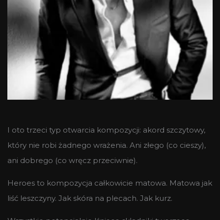
I oto trzeci typ otwarcia kompozycji: akord szczytowy,
który nie robi żadnego wrażenia. Ani złego (co cieszy),
ani dobrego (co wręcz przeciwnie).
Heroes to kompozycja całkowicie matowa. Matowa jak
liść leszczyny. Jak skóra na plecach. Jak kurz.