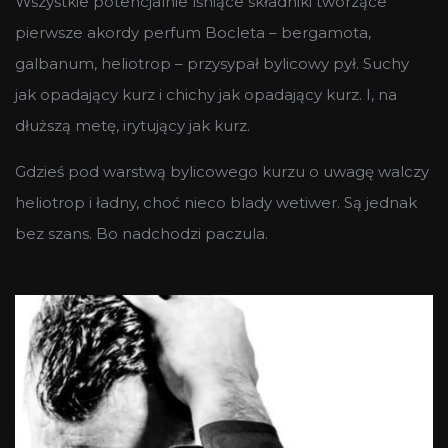
Wszystkie potencjalnie lśniące składniki tworzące
pierwsze akordy perfum Bocleta – bergamota,
galbanum, heliotrop – przysypał bylicowy pył. Suchy
jak opadający kurz i chichy jak opadający kurz. I, na
dłuższą metę, irytujący jak kurz.
Gdzieś pod warstwą bylicowego kurzu o uwagę walczy
heliotrop i ładny, choć nieco blady wetiwer. Są jednak
bez szans. Bo nadchodzi paczula.