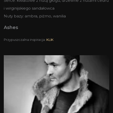
Serce: kwiatowe z nutą głogu, drzewne z nutami cedru
i wirginijskiego sandałowca
Nuty bazy: ambra, piżmo, wanilia
Ashes
Przypuszczalna inspiracja:
KLIK