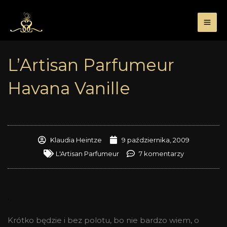
Przejdź
do
treści
L’Artisan Parfumeur
Havana Vanille
Klaudia Heintze
9 października, 2009
L'Artisan Parfumeur
7 komentarzy
.
Krótko będzie i bez polotu, bo nie bardzo wiem, o