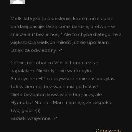
Melk, fabryka to określenie, które i mnie coraz
bardziej pasuje. Piszę coraz bardziej drętwo – w
znaczeniu "bez emocji". Ale to chyba dlatego, że z
większością wielkich miłości już się uporałam.
Dzięki za odwiedziny. :-*
Gothic, na Tobacco Vanille Forda też się
napalałam. Niestety – nie warto było.
A nabyciem HP rzeczywiście mnie zaskoczyłaś.
Tak w ciemno, bez wąchania go brałaś?
Dieta bezbatonikowa wiele tłumaczy, ale
Hypnotic? No no… Mam nadzieję, że zaspokoi
Twój głód. ;-)))
Buziaki wzajemne. :-*
Odpowiedz