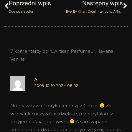
Poprzedni wpis
Następny wpis
Oud po arabsku
Bye, By Kilian: Cruel Intentions, A Taste of Heaven, Liaisons Dengereusses, Back to Black
7 komentarzy do “L’Artisan Parfumeur Havana
Vanille”
A
2009-10-10 PRZY 08:02
No prawdziwa fabryka recenzji z Ciebie!
Za
wzmiankę oczywiście dziękuję, przeczytałam z
przyjemnością, jak zawsze
A sam zapach
odbieram bardzo podobnie, z tym że ja się jednak