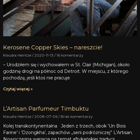
Kerosene Copper Skies – nareszcie!
Klaudia Heintze
2020-11-13
16 komentarzy
– Urodziłem się i wychowałem w St. Clair (Michigan), około
godzinę drogi na północ od Detroit. W miejscu, z którego
pochodzę, jeśli ktoś nie pracuje
Czytaj więcej »
L’Artisan Parfumeur Timbuktu
Klaudia Heintze
2008-07-06
Brak komentarzy
Kolej transkontynentalna Jeden z trzech, obok 'Un Bois
Farine’ i 'Dzongkha’, zapachów „serii podróżniczej” L’Artisan.
Nowoczesna wariacja na temat afrykańskiej tradycji