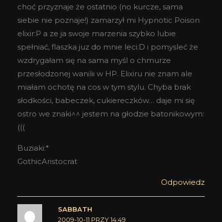
choć przyznaje że ostatnio (no kurcze, sama
siebie nie poznaje!) zamarzył mi Hypnotic Poison
elixir:P a ze ja swoje marzenia szybko lubie
spełniać, flaszka juz do mnie leci:D i pomysleć że
wzdrygałam się na sama myśl o chmurze
przesłodzonej wanilii w HP. Elixiru nie znam ale
miałam ochotę na cos w tym stylu. Chyba brak
słodkości, babeczek, cukiereczków… daje mi się
ostro we znaki^^ jestem na głodzie batonikowym:
(((
Buziaki:*
GothicAristocrat
Odpowiedz
SABBATH
2009-10-11 PRZY 14:49