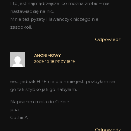
I to jest najmądrzejsze, co można zrobić – nie
nastawiać się na nic.
Mnie też pyzaty Hawańczyk niczego nie
zaspokoił.
Odpowiedz
ANONIMOWY
2009-10-18 PRZY 18:19
ee… jednak HPE nie dla mnie jest. pozbyłam sie
go tak szybko jak go nabyłam.
Napisałam maila do Ciebie.
paa
GothicA
Odpowiedz