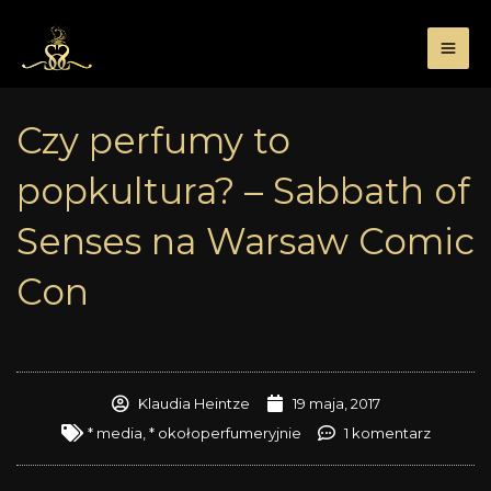
Przejdź
do
treści
Czy perfumy to
popkultura? – Sabbath of
Senses na Warsaw Comic
Con
Klaudia Heintze
19 maja, 2017
* media
,
* okołoperfumeryjnie
1 komentarz