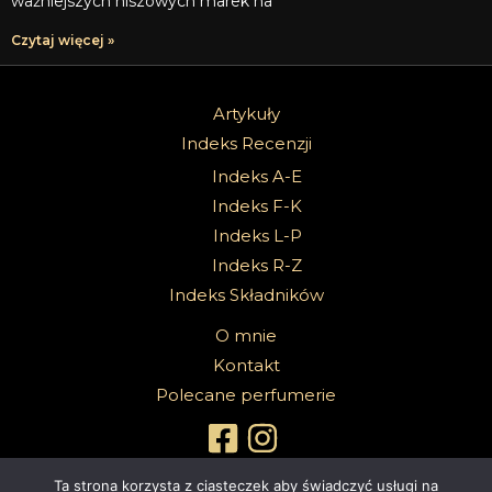
ważniejszych niszowych marek na
Czytaj więcej »
Artykuły
Indeks Recenzji
Indeks A-E
Indeks F-K
Indeks L-P
Indeks R-Z
Indeks Składników
O mnie
Kontakt
Polecane perfumerie
Ta strona korzysta z ciasteczek aby świadczyć usługi na