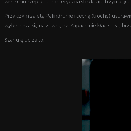
wierzchu rzep, potem sferyczna struktura trzymając
Przy czym zaletą Palindrome i cechą (trochę) usprawie
wybebesza się na zewnątrz. Zapach nie kładzie się brzu
Szanuję go za to.