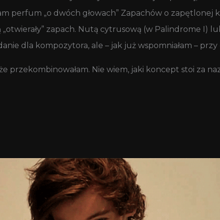
ałam perfum „o dwóch głowach” Zapachów o zapętlonej ko
 „otwierały” zapach. Nutą cytrusową (w Palindrome I) lu
anie dla kompozytora, ale – jak już wspomniałam – przy o
 przekombinowałam. Nie wiem, jaki koncept stoi za nazwą 