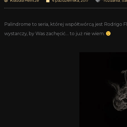
Klaudia Heintze
4 października, 2017
* rozdania
,
Sa
Palindrome to seria, której współtwórcą jest Rodrigo
wystarczy, by Was zachęcić… to już nie wiem.