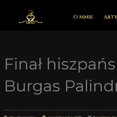
Przejdź
do
O Mnie
Art
treści
Finał hiszpańs
Burgas Palindro