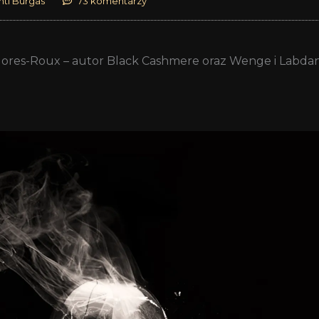
nti Burgas
73 komentarzy
 Flores-Roux – autor Black Cashmere oraz Wenge i Labdan