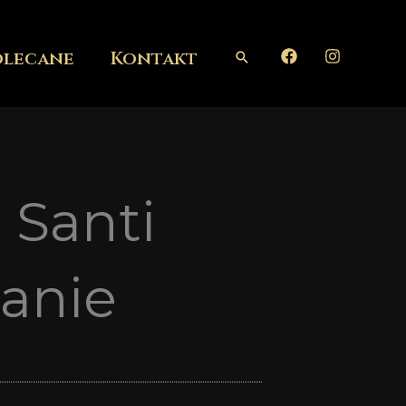
olecane
Kontakt
Szukaj
 Santi
danie