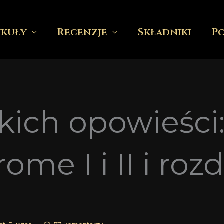
ykuły
Recenzje
Składniki
P
kich opowieści:
me I i II i roz