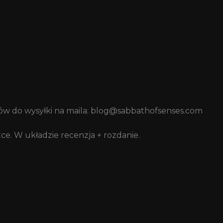
sów do wysyłki na maila: blog@sabbathofsenses.com
ce. W układzie recenzja + rozdanie.