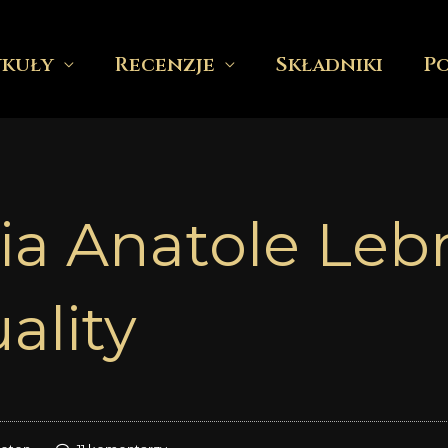
ykuły
Recenzje
Składniki
P
ia Anatole Leb
ality