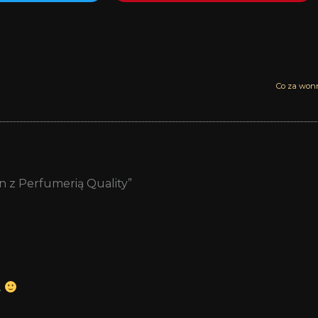
Co za wonn
n z Perfumerią Quality”
.