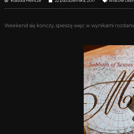
Klaudia Heintze
22 października, 2017
Anatole Leb
Weekend się kończy, spieszę więc w wynikami rozdania