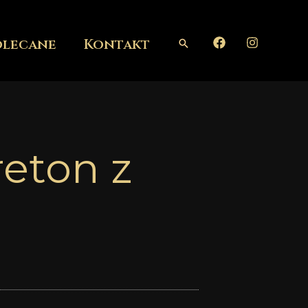
olecane
Kontakt
Szukaj
reton z