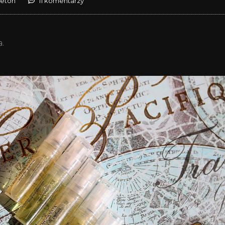
reton
11 komentarzy
.