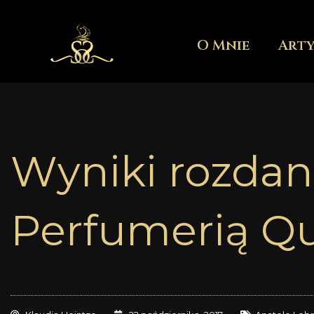
Przejdź
do
O Mnie
Art
treści
Wyniki rozdan
Perfumerią Qu