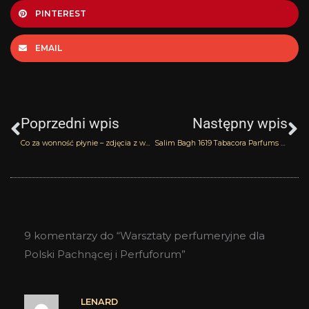
PINTEREST
EMAIL
Prev
N
Poprzedni wpis
Następny wpis
Co za wonność płynie – zdjęcia z warsztatów perfumiarskich
Salim Bagh 1619 Tabacora Parfums – recenzja i konkurs
9 komentarzy do “Warsztaty perfumeryjne dla
Polski Pachnącej i Perfuforum”
LENARD