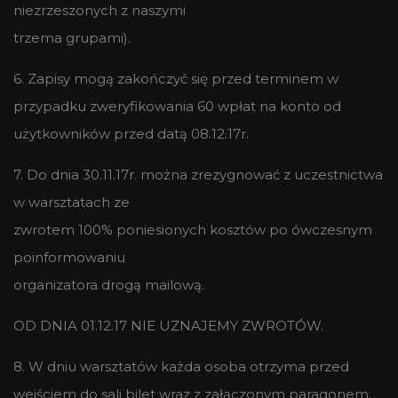
niezrzeszonych z naszymi
trzema grupami).
6. Zapisy mogą zakończyć się przed terminem w
przypadku zweryfikowania 60 wpłat na konto od
użytkowników przed datą 08.12.17r.
7. Do dnia 30.11.17r. można zrezygnować z uczestnictwa
w warsztatach ze
zwrotem 100% poniesionych kosztów po ówczesnym
poinformowaniu
organizatora drogą mailową.
OD DNIA 01.12.17 NIE UZNAJEMY ZWROTÓW.
8. W dniu warsztatów każda osoba otrzyma przed
wejściem do sali bilet wraz z załączonym paragonem.