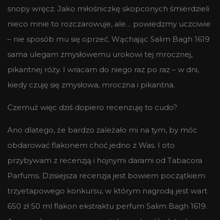
snopy wręcz. Jako miłośniczkę skopconych śmierdzieli
nieco mnie to rozczarowuje, ale… powiedzmy uczciwie
– nie sposób mu się oprzeć. Wąchając Salim Bagh 1619
sama ulegam zmysłowemu urokowi tej mrocznej,
pikantnej róży. I wracam do niego raz po raz – w dni,
kiedy czuję się zmysłowa, mroczna i pikantna.
Czemuż więc dziś dopiero recenzuję to cudo?
Ano dlatego, że bardzo zależało mi na tym, by móc
obdarować flakonem choć jedno z Was. I oto
przybywam z recenzją i hojnymi darami od Tabacora
Parfums. Dzisiejsza recenzja jest bowiem początkiem
trzyetapowego konkursu, w którym nagrodą jest wart
650 zł 50 ml flakon ekstraktu perfum Salim Bagh 1619.