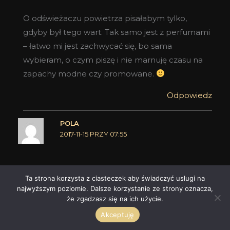
O odświeżaczu powietrza pisałabym tylko,
gdyby był tego wart. Tak samo jest z perfumami
– łatwo mi jest zachwycać się, bo sama
wybieram, o czym piszę i nie marnuję czasu na
zapachy modne czy promowane.
Odpowiedz
POLA
2017-11-15 PRZY 07:55
Zdjęcie udostępnione :).
Ta strona korzysta z ciasteczek aby świadczyć usługi na
najwyższym poziomie. Dalsze korzystanie ze strony oznacza,
Odpowiedz
że zgadzasz się na ich użycie.
Akceptuję
KLAUDIA HEINTZE
2017-11-15 PRZY 17:56