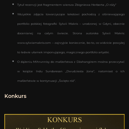
Tytuł recenzji jest fragmentem wiersza Zbigniewa Herberta „O róży”
Wszystkie zdjęcia towarzyszące tekstowi pochodzą z olśniewającego
portfolio polskiej fotografki Sylwii Makris – urodzonej w Gdyni, obecnie
docenianej na całym świecie. Strona autorska Sylwii Makris:
www.sylwiamakris.com – zajrzyjcie koniecznie, bo to, co widzicie powyżej
to ledwie ułamek imponującego, magicznego portfolio artystki.
O dążeniu Mihrunnisy do małżeństwa z Dżahangirem można przeczytać
w książce Indu Sundaresan „Dwudziesta żona”, natomiast o ich
małżeństwie w kontynuacji „Święto róż”.
Konkurs