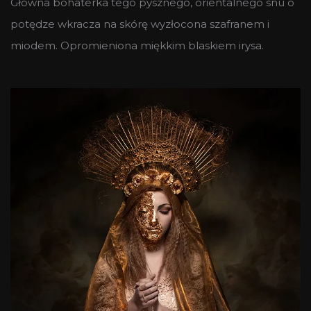
Główna bohaterka tego pysznego, orientalnego snu o
potędze wkracza na skórę wyzłocona szafranem i
miodem. Opromieniona miękkim blaskiem irysa.