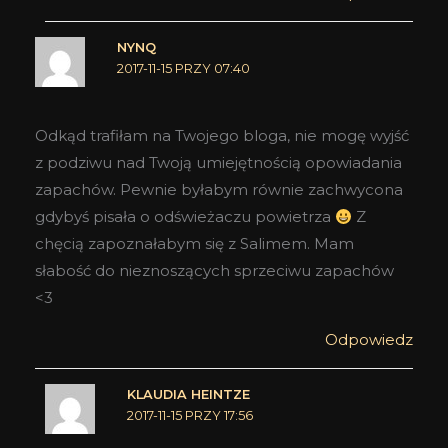
NYNQ
2017-11-15 PRZY 07:40
Odkąd trafiłam na Twojego bloga, nie mogę wyjść
z podziwu nad Twoją umiejętnością opowiadania
zapachów. Pewnie byłabym równie zachwycona
gdybyś pisała o odświeżaczu powietrza
Z
chęcią zapoznałabym się z Salimem. Mam
słabość do nieznoszących sprzeciwu zapachów
<3
Odpowiedz
KLAUDIA HEINTZE
2017-11-15 PRZY 17:56