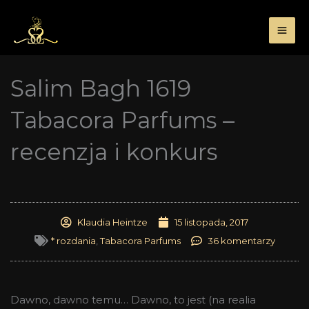
Przejdź
do
treści
Salim Bagh 1619
Tabacora Parfums –
recenzja i konkurs
Klaudia Heintze
15 listopada, 2017
* rozdania
,
Tabacora Parfums
36 komentarzy
Dawno, dawno temu… Dawno, to jest (na realia