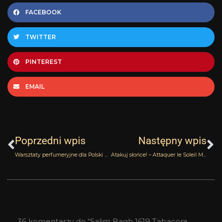
FACEBOOK
TWITTER
PINTEREST
EMAIL
Prev
N
Poprzedni wpis
Następny wpis
Warsztaty perfumeryjne dla Polski Pachnącej i Perfuforum
Atakuj słońce! – Attaquer le Soleil Marquis de Sade Etat Libre d`Orange
36 komentarzy do “Salim Bagh 1619 Tabacora