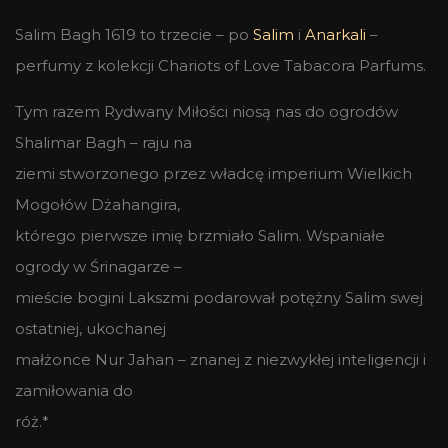
Salim Bagh 1619 to trzecie – po
Salim
i
Anarkali
–
perfumy z kolekcji Chariots of Love Tabacora Parfums.
Tym razem Rydwany Miłości niosą nas do ogrodów
Shalimar Bagh – raju na
ziemi stworzonego przez władcę imperium Wielkich
Mogołów Dżahangira,
którego pierwsze imię brzmiało Salim. Wspaniałe
ogrody w Śrinagarze –
mieście bogini Lakszmi podarował potężny Salim swej
ostatniej, ukochanej
małżonce Nur Jahan – znanej z niezwykłej inteligencji i
zamiłowania do
róż.*