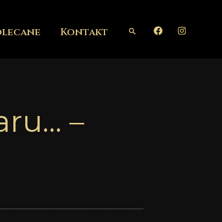
olecane
Kontakt
Szukaj
aru… –