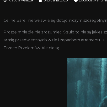
Klaudia Heintze
5 stycznia, 2020
Zoologist Perfum
Celine Barel nie wsławiła się dotąd niczym szczególnym 
Proszę mnie źle nie zrozumieć: Squid to nie są jaki
armią przedwiecznych w tle i zapachem atramentu u z
Trzech Przełomów. Ale nie są.