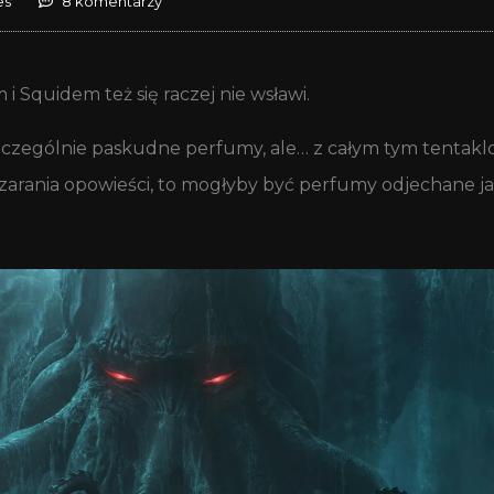
es
8 komentarzy
i Squidem też się raczej nie wsławi.
eś szczególnie paskudne perfumy, ale… z całym tym tent
arania opowieści, to mogłyby być perfumy odjechane ja