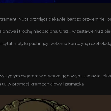
trament. Nuta brzmiąca ciekawie, bardzo przyjemnie i ba
calonowa i trochę niedosolona. Oraz… w zestawieniu z pi
salicytat metylu pachnący rzekomo koniczyną i czekoladą,
 wystygłym cygarem w otworze gębowym, zamawia lekko 
 tu w promocji krem żonkilowy i zasmażka.