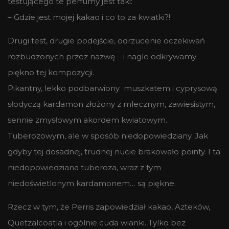
testującego te perfumy jest taki:
– Gdzie jest mojej kakao i co to za kwiatki?!
Drugi test, drugie podejście, odrzucenie oczekiwań
rozbudzonych przez nazwę – i nagle odkrywamy
piękno tej kompozycji.
Pikantny, lekko podbarwiony muszkatem i cyprysową
słodyczą kardamon złożony z mlecznym, zawiesistym,
sennie zmysłowym akordem kwiatowym.
Tuberozowym, ale w sposób niedopowiedziany. Jak
gdyby tej dosadnej, trudnej nucie brakowało pointy. I ta
niedopowiedziana tuberoza, wraz z tym
niedoświetlonym kardamonem… są piękne.
Rzecz w tym, że Perris zapowiedział kakao, Azteków,
Quetzalcoatla i ogólnie cuda wianki. Tylko bez