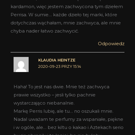
kardamon, więc jestem zachwycona tym dziełem
Perrisa. W sumie… każde dzieło tej marki, które
dotychczas wąchałam, mnie zachwyca, ale mnie
chyba nader łatwo zachwycić.
Odpowiedz
KLAUDIA HEINTZE
2020-09-23 PRZY 15:14
Haha! To jest nas dwie. Mnie też zachwyca
prawie wszystko – jesli tylko pachnie
wystarczająco niebanalnie.
Markę Perris lubię, ale tu… no oszukali mnie.
Nadal uważam te perfumy za wspaniałe, piękne
i w ogóle, ale… bez kiltu o kakao i Aztekach serio