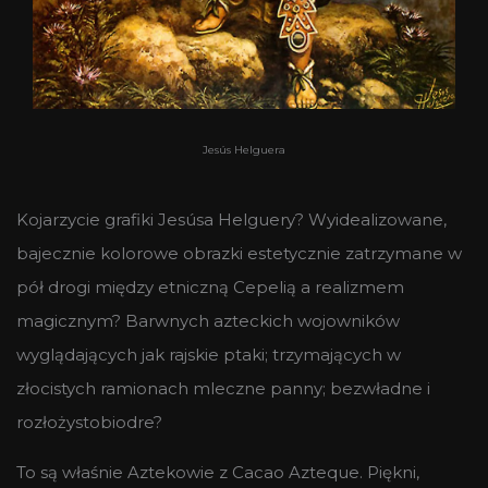
Jesús Helguera
Kojarzycie grafiki Jesúsa Helguery? Wyidealizowane,
bajecznie kolorowe obrazki estetycznie zatrzymane w
pół drogi między etniczną Cepelią a realizmem
magicznym? Barwnych azteckich wojowników
wyglądających jak rajskie ptaki; trzymających w
złocistych ramionach mleczne panny; bezwładne i
rozłożystobiodre?
To są właśnie Aztekowie z Cacao Azteque. Piękni,