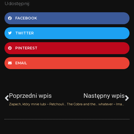
Udostępnij:
FACEBOOK
TWITTER
PINTEREST
EMAIL
Prev
N
Poprzedni wpis
Następny wpis
Zapach, który mnie lubi – Patchouli Nosy Be Perris Monte Carlo
The Cobra and the… whatever – Imaginary Authors