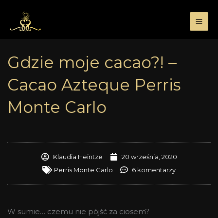
Przejdź
do
treści
Gdzie moje cacao?! –
Cacao Azteque Perris
Monte Carlo
Klaudia Heintze
20 września, 2020
Perris Monte Carlo
6 komentarzy
W sumie… czemu nie pójść za ciosem?