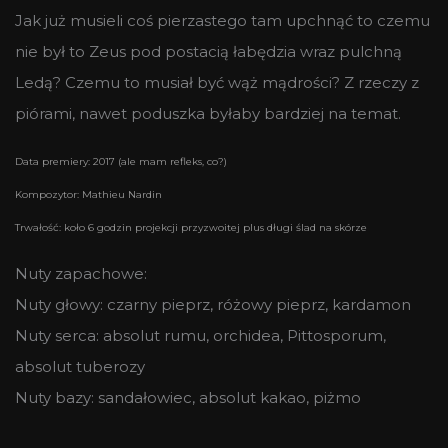
Jak już musieli coś pierzastego tam upchnąć to czemu
nie był to Zeus pod postacią łabędzia wraz pulchną
Ledą? Czemu to musiał być wąż mądrości? Z rzeczy z
piórami, nawet poduszka byłaby bardziej na temat.
Data premiery: 2017 (ale mam refleks, co?)
Kompozytor: Mathieu Nardin
Trwałość: koło 6 godzin projekcji przyzwoitej plus długi ślad na skórze
Nuty zapachowe:
Nuty głowy: czarny pieprz, różowy pieprz, kardamon
Nuty serca: absolut rumu, orchidea, Pittosporum,
absolut tuberozy
Nuty bazy: sandałowiec, absolut kakao, piżmo