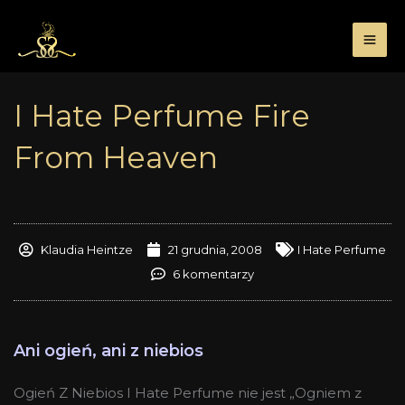
Przejdź
do
treści
I Hate Perfume Fire
From Heaven
Klaudia Heintze
21 grudnia, 2008
I Hate Perfume
6 komentarzy
Ani ogień, ani z niebios
Ogień Z Niebios I Hate Perfume nie jest „Ogniem z