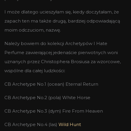
I może dlatego ucieszyłam się, kiedy doczytałam, że
zapach ten ma także drugą, bardziej odpowiadającą
moim odczuciom, nazwę.
Należy bowiem do kolekcji Archetypów I Hate
Perfume zawierającej jedenaście pierwotnych woni
uznanych przez Christophera Brosiusa za wzorcowe,
wspólne dla całej ludzkości:
CB Archetype No.1 (ocean) Eternal Return
CB Archetype No.2 (pola) White Horse
CB Archetype No.3 (dym) Fire From Heaven
CB Archetype No.4 (las)
Wild Hunt