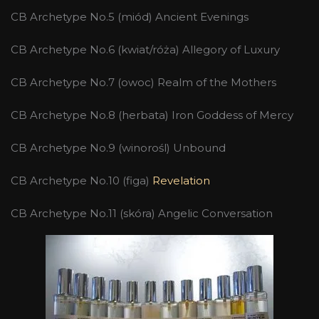
CB Archetype No.5 (miód) Ancient Evenings
CB Archetype No.6 (kwiat/róża) Allegory of Luxury
CB Archetype No.7 (owoc) Realm of the Mothers
CB Archetype No.8 (herbata) Iron Goddess of Mercy
CB Archetype No.9 (winorośl) Unbound
CB Archetype No.10 (figa)
Revelation
CB Archetype No.11 (skóra) Angelic Conversation