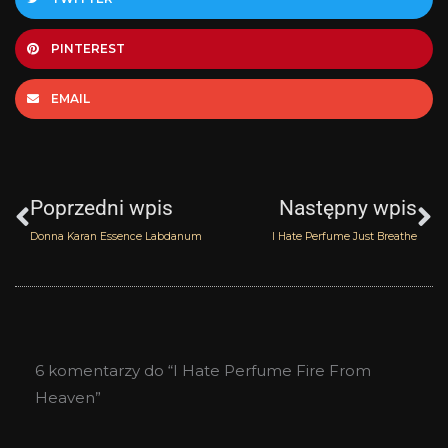
PINTEREST
EMAIL
Prev
N
Poprzedni wpis
Następny wpis
Donna Karan Essence Labdanum
I Hate Perfume Just Breathe
6 komentarzy do “I Hate Perfume Fire From
Heaven”