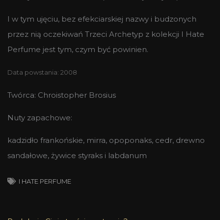
I w tym ujęciu, bez efekciarskiej nazwy i budzonych
przez nią oczekiwań Trzeci Archetyp z kolekcji I Hate
Perfume jest tym, czym być powinien.
Data powstania: 2008
Twórca: Chroistopher Brosius
Nuty zapachowe:
kadzidło frankońskie, mirra, opoponaks, cedr, drewno
sandałowe, żywice styraks i labdanum
I HATE PERFUME