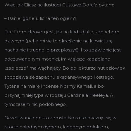
Więc jak Eliasz na ilustracji Gustawa Dore’a pytam:
– Panie, gdzie u licha ten ogień?!
Fire From Heaven jest, jak na kadzidlaka, zapachem
dziwnym (pcha mi się to określenie na klawiaturę
nachalnie i trudno je przepłoszyć). I to zdziwienie jest
odczuwane tym mocniej, im większe kadzidlane
„zaplecze” ma wąchający. Bo po lekturze nut człowiek
spodziewa się zapachu ekspansywnego i ostrego.
Tytana na miarę Incense Normy Kamali, albo
przynajmniej typa w rodzaju Cardinala Heeleya. A
tymczasem nic podobnego.
Oczekiwana ognista zemsta Brosiusa okazuje się w
istocie chłodnym dymem, łagodnym obłokiem,