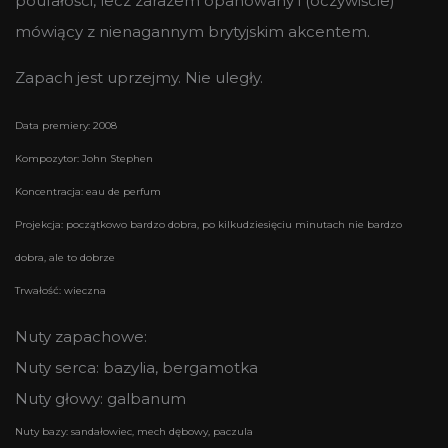
poufałości, lecz zarazem opanowany i (oczywiście)
mówiący z nienagannym brytyjskim akcentem.
Zapach jest uprzejmy. Nie uległy.
Data premiery: 2008
Kompozytor: John Stephen
Koncentracja: eau de perfum
Projekcja: początkowo bardzo dobra, po kilkudziesięciu minutach nie bardzo
dobra, ale to dobrze
Trwałość: wieczna
Nuty zapachowe:
Nuty serca: bazylia, bergamotka
Nuty głowy: galbanum
Nuty bazy: sandałowiec, mech dębowy, paczula