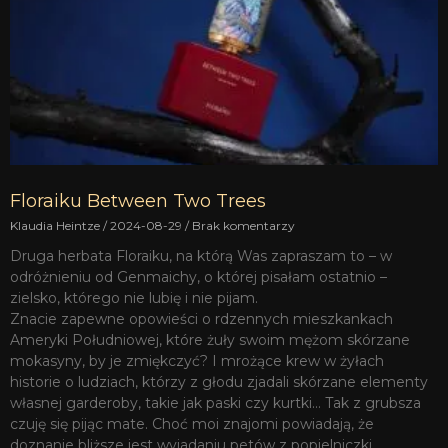
Floraiku Between Two Trees
Klaudia Heintze
2024-08-29
Brak komentarzy
Druga herbata Floraiku, na którą Was zapraszam to – w
odróżnieniu od Genmaichy, o której pisałam ostatnio –
zielsko, którego nie lubię i nie pijam.
Znacie zapewne opowieści o rdzennych mieszkankach
Ameryki Południowej, które żuły swoim mężom skórzane
mokasyny, by je zmiękczyć? I mrożące krew w żyłach
historie o ludziach, którzy z głodu zjadali skórzane elementy
własnej garderoby, takie jak paski czy kurtki… Tak z grubsza
czuję się pijąc mate. Choć moi znajomi powiadają, że
doznanie bliższe jest wyjadaniu petów z popielniczki.