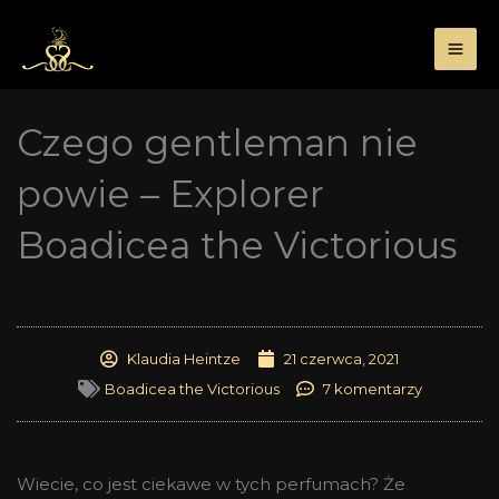
Przejdź
do
treści
Czego gentleman nie
powie – Explorer
Boadicea the Victorious
Klaudia Heintze
21 czerwca, 2021
Boadicea the Victorious
7 komentarzy
Wiecie, co jest ciekawe w tych perfumach? Że