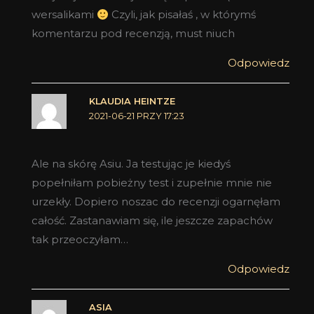
wersalikami
Czyli, jak pisałaś , w którymś
komentarzu pod recenzją, must niuch
Odpowiedz
KLAUDIA HEINTZE
2021-06-21 PRZY 17:23
Ale na skórę Asiu. Ja testując je kiedyś
popełniłam pobieżny test i zupełnie mnie nie
urzekły. Dopiero noszac do recenzji ogarnęłam
całość. Zastanawiam się, ile jeszcze zapachów
tak przeoczyłam…
Odpowiedz
ASIA