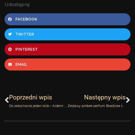
Udostępnij:
FACEBOOK
TWITTER
PINTEREST
EMAIL
Prev
N
Poprzedni wpis
Następny wpis
Do zakochania jeden krok – Ardent Boadicea the Victorious
Zestawy próbek perfum Boadicea the Victorious od perfumerii Quality Missala