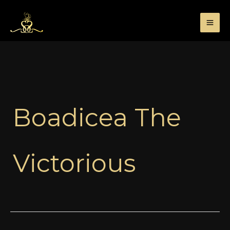
Przejdź
do
treści
Boadicea The
Victorious