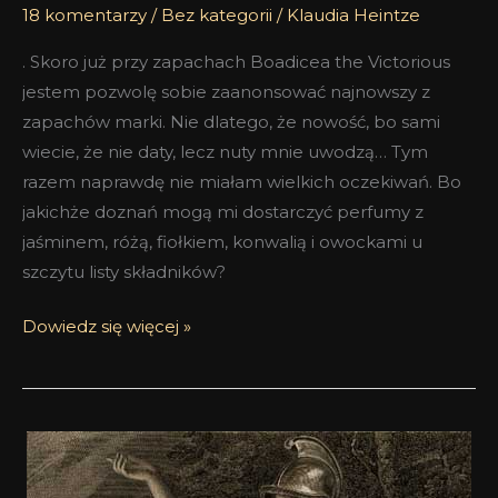
18 komentarzy
/
Bez kategorii
/
Klaudia Heintze
. Skoro już przy zapachach Boadicea the Victorious
jestem pozwolę sobie zaanonsować najnowszy z
zapachów marki. Nie dlatego, że nowość, bo sami
wiecie, że nie daty, lecz nuty mnie uwodzą… Tym
razem naprawdę nie miałam wielkich oczekiwań. Bo
jakichże doznań mogą mi dostarczyć perfumy z
jaśminem, różą, fiołkiem, konwalią i owockami u
szczytu listy składników?
Dowiedz się więcej »
Complex
Boadicea