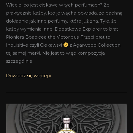
Wiecie, co jest ciekawe w tych perfumach? Że
praktycznie każdy, kto je wącha powiada, że pachną
dokładnie jak inne perfumy, które już zna. Tyle, że
każdy wymienia inne. Dodatkowo Explorer to brat
Pioniera Boadicea the Victorious. Trzeci brat to
Inquisitive czyli Ciekawski
z Agarwood Collection
tej samej marki. Nie jest to więc kompozycja
szczególnie
Dowiedz się więcej »
Do
zakochania
jeden
krok