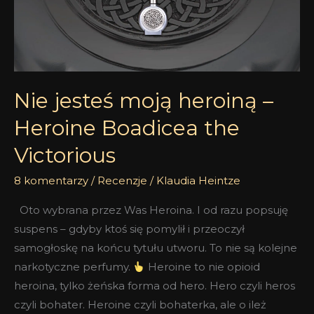
Heroine
Boadicea
the
Victorious
Nie jesteś moją heroiną –
Heroine Boadicea the
Victorious
8 komentarzy
/
Recenzje
/
Klaudia Heintze
Oto wybrana przez Was Heroina. I od razu popsuję
suspens – gdyby ktoś się pomylił i przeoczył
samogłoskę na końcu tytułu utworu. To nie są kolejne
narkotyczne perfumy.
Heroine to nie opioid
heroina, tylko żeńska forma od hero. Hero czyli heros
czyli bohater. Heroine czyli bohaterka, ale o ileż