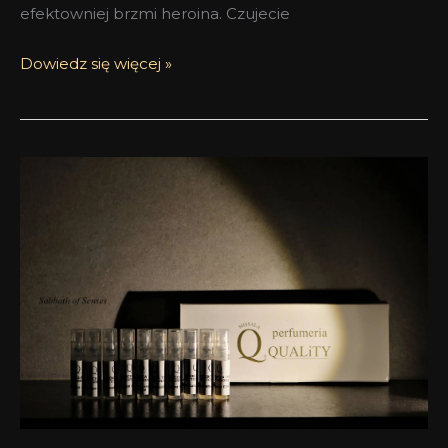
efektowniej brzmi heroina. Czujecie
Dowiedz się więcej »
Zestawy
próbek
perfum
Boadicea
the
Victorious
od
perfumerii
Quality
Missala