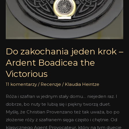
–
Ardent
Boadicea
the
Victorious
Do zakochania jeden krok –
Ardent Boadicea the
Victorious
11 komentarzy
/
Recenzje
/
Klaudia Heintze
Róża i szafran w jednym stały domu… niejeden raz. I
dobrze, bo nuty te lubią się i piękny tworzą duet.
Myślę, że Christian Provenzano też tak uważa, bo po
złożenie róży z szafranem sięga często i chętnie. Od
klasycznego Agent Provocateur, który na tym duecie