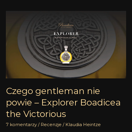
Czego
gentleman
nie
powie
–
Explorer
Boadicea
the
Victorious
Czego gentleman nie
powie – Explorer Boadicea
the Victorious
7 komentarzy
/
Recenzje
/
Klaudia Heintze