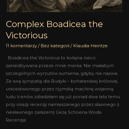
Complex Boadicea the
Victorious
11 komentarzy
/
Bez kategorii
/
Klaudia Heintze
. Boadicea the Victorious to kolejna nieco
zaniedbywana przeze mnie marka. Nie miałabym
szczególnych wyrzutów sumienia, gdyby nie nazwa.
Ze swą sympatią dla Budyki – bohaterskiej królowej
unicestwionego przez rzymską machinę wojenną
ludu Icenów zdradziłam się już ponad dwa lata temu
przy okazji recenzji namieszanego przez sławnego (i
niesławnego zarazem) Gezę Schoena Wode.
Recenzje