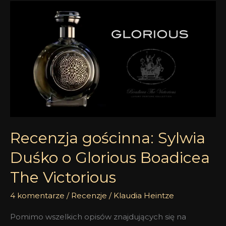
Recenzja
gościnna:
Sylwia
Duśko
o
Glorious
Boadicea
The
Victorious
Recenzja gościnna: Sylwia
Duśko o Glorious Boadicea
The Victorious
4 komentarze
/
Recenzje
/
Klaudia Heintze
Pomimo wszelkich opisów znajdujących się na