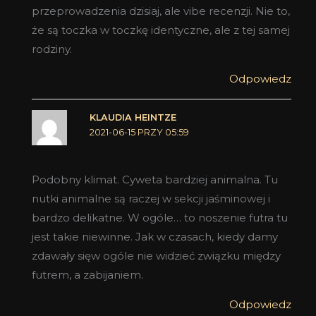
przeprowadzenia dzisiaj, ale vibe recenzji. Nie to,
że są toczka w toczkę identyczne, ale z tej samej
rodziny.
Odpowiedz
KLAUDIA HEINTZE
2021-06-15 PRZY 05:59
Podobny klimat. Cyweta bardziej animalna. Tu
nutki animalne są raczej w sekcji jaśminowej i
bardzo delikatne. W ogóle… to noszenie futra tu
jest takie niewinne. Jak w czasach, kiedy damy
zdawały sięw ogóle nie widzieć związku między
futrem, a zabijaniem.
Odpowiedz