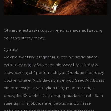
Otwarcie jest zaskakująco niejednoznaczne. I zacznę
od jasnej strony mocy.
Cytrusy.
Pieknie swietlisty, elegancki, subtelnie słodki akord
cytrusowy dający Sarze ten pierwszy błysk, który w
„nowoczesnych” perfumach typu Quelque Fleurs czy
później Chanel No.5 dawały algehydy. Saed Al Abbass
nie romansuje z syntetykami i sięga po metodę z
początku XX wieku. Dzięki niej – paradoksalnie! – Sara
staje się mniej obca, mniej babciowa. Bo nasze
pokolenie tę bezkompromisowa nowoczesność