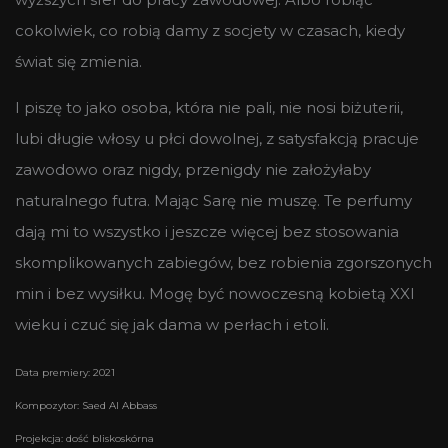
cokolwiek, co robią damy z socjety w czasach, kiedy
świat się zmienia.
I piszę to jako osoba, która nie pali, nie nosi biżuterii,
lubi długie włosy u płci dowolnej, z satysfakcją pracuje
zawodowo oraz nigdy, przenigdy nie założyłaby
naturalnego futra. Mając Sarę nie muszę. Te perfumy
dają mi to wszystko i jeszcze więcej bez stosowania
skomplikowanych zabiegów, bez robienia zgorszonych
min i bez wysiłku. Mogę być nowoczesną kobietą XXI
wieku i czuć się jak dama w perłach i etoli.
Data premiery: 2021
Kompozytor: Saed Al Abbass
Projekcja: dość bliskoskórna