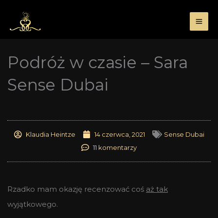
Przejdź
do
treści
Podróż w czasie – Sara
Sense Dubai
Klaudia Heintze
14 czerwca, 2021
Sense Dubai
11 komentarzy
Rzadko mam okazję recenzować coś
aż tak
wyjątkowego.