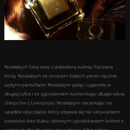
Nosiłabym Sarę wraz z jedwabną suknią i futrzana
etolą. Nosiłabym ze sznurem białych pereł i ręcznie
szytymi pantoflami. Nosiłabym paląc cygaretki w
długiej lufce i ze zgorszeniem komentując długie włosy
chłopców z Liverpoolu. Nosiłabym narzekając na
upadek obyczajów, który objawia się nie ukrywaniem
związków bez ślubu i dziwnym upodobaniem kobiet z
wyższych sfer do pracy zawodowej. Albo robiąc