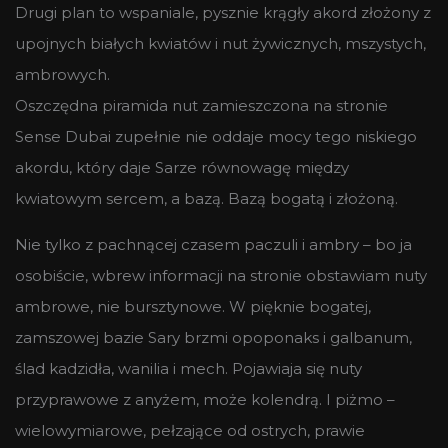
Drugi plan to wspaniale, pysznie krągły akord złożony z
upojnych białych kwiatów i nut żywicznych, mszystych,
ambrowych.
Oszczędna piramida nut zamieszczona na stronie
Sense Dubai zupełnie nie oddaje mocy tego niskiego
akordu, który daje Sarze równowagę między
kwiatowym sercem, a bazą. Bazą bogatą i złożoną.
Nie tylko z pachnącej czasem paczuli i ambry – bo ja
osobiście, wbrew informacji na stronie obstawiam nuty
ambrowe, nie bursztynowe. W pięknie bogatej,
zamszowej bazie Sary brzmi opoponaks i galbanum,
ślad kadzidła, wanilia i mech. Pojawiaja się nuty
przyprawowe z anyżem, może kolendrą. I piżmo –
wielowymiarowe, pełzające od ostrych, prawie