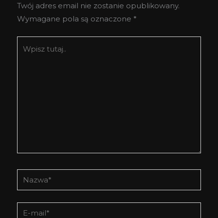
Twój adres email nie zostanie opublikowany.
Wymagane pola są oznaczone
*
Wpisz
tutaj..
Nazwa*
E-