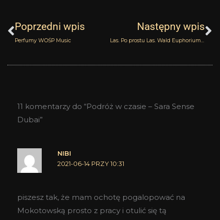
Prev
N
Poprzedni wpis
Następny wpis
Perfumy WOŚP Music
Las. Po prostu Las. Wald Euphorium Brooklyn.
11 komentarzy do “Podróż w czasie – Sara Sense
Dubai”
NIBI
2021-06-14 PRZY 10:31
piszesz tak, że mam ochotę pogalopować na
Mokotowską prosto z pracy i otulić się tą