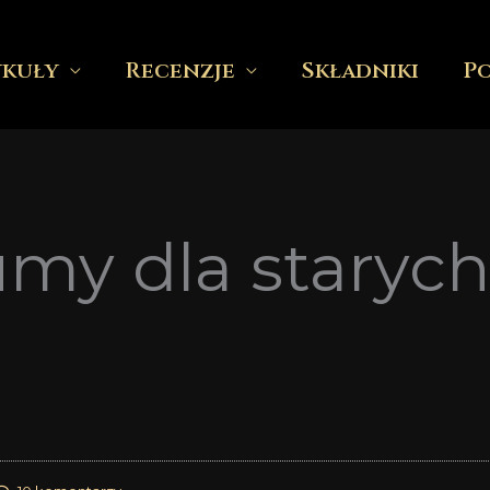
ykuły
Recenzje
Składniki
P
umy dla starych