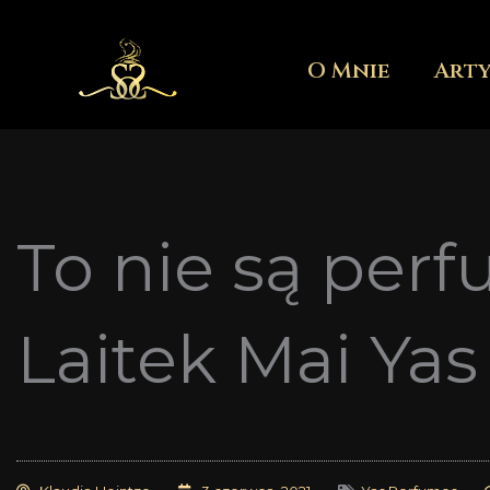
Przejdź
do
O Mnie
Art
treści
To nie są perf
Laitek Mai Yas