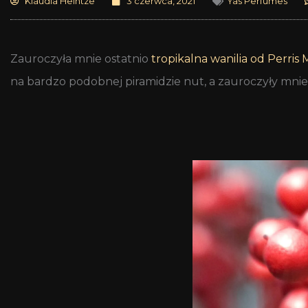
Klaudia Heintze
3 czerwca, 2021
Yas Perfumes
Zauroczyła mnie ostatnio
tropikalna wanilia od Perris
na bardzo podobnej piramidzie nut, a zauroczyły mnie j