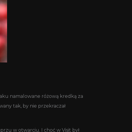
smaku namalowane różową kredką za
wany tak, by nie przekraczał
zu w otwarciu. I choć w Visit był