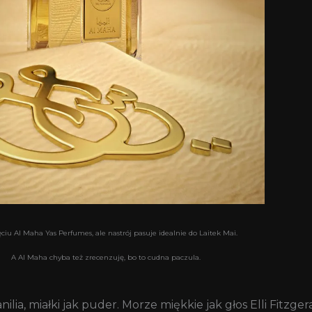
ciu Al Maha Yas Perfumes, ale nastrój pasuje idealnie do Laitek Mai.
A Al Maha chyba też zrecenzuję, bo to cudna paczula.
ilia, miałki jak puder. Morze miękkie jak głos Elli Fitzg