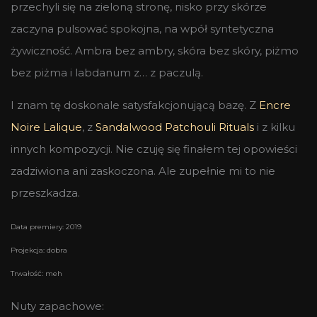
przechyli się na zieloną stronę, nisko przy skórze
zaczyna pulsować spokojna, na wpół syntetyczna
żywiczność. Ambra bez ambry, skóra bez skóry, piżmo
bez piżma i labdanum z… z paczulą.
I znam tę doskonale satysfakcjonującą bazę. Z
Encre
Noire Lalique
, z
Sandalwood Patchouli Rituals
i z kilku
innych kompozycji. Nie czuję się finałem tej opowieści
zadziwiona ani zaskoczona. Ale zupełnie mi to nie
przeszkadza.
Data premiery: 2019
Projekcja: dobra
Trwałość: meh
Nuty zapachowe: