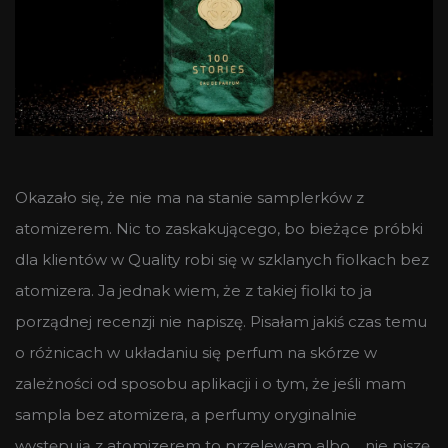
Okazało się, że nie ma na stanie samplerków z
atomizerem. Nic to zaskakującego, bo bieżące próbki
dla klientów w Quality robi się w szklanych fiolkach bez
atomizera. Ja jednak wiem, że z takiej fiolki to ja
porządnej recenzji nie napiszę. Pisałam jakiś czas temu
o różnicach w układaniu się perfum na skórze w
zależności od sposobu aplikacji i o tym, że jeśli mam
sampla bez atomizera, a perfumy oryginalnie
występują z atomizerem to przelewam albo… nie piszę.