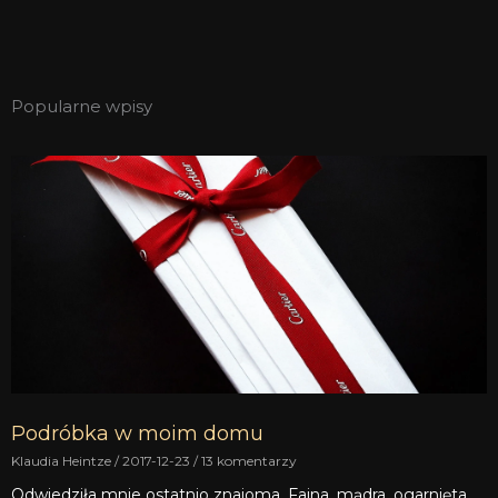
Popularne wpisy
Podróbka w moim domu
Klaudia Heintze
2017-12-23
13 komentarzy
Odwiedziła mnie ostatnio znajoma. Fajna, mądra, ogarnięta