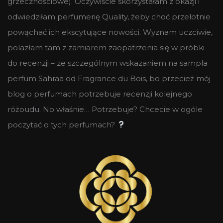
grzecznościowe). Oczywiście skorzystałam z okazji i
odwiedziłam perfumerię Quality, żeby choć przelotnie
powąchać ich ekscytujące nowości. Wyznam uczciwie,
polazłam tam z zamiarem zaopatrzenia się w próbki
do recenzji – ze szczególnym wskazaniem na sampla
perfum Sahraa od Fragrance du Bois, bo przecież mój
blog o perfumach potrzebuje recenzji kolejnego
różoudu. No właśnie… Potrzebuje? Chcecie w ogóle
poczytać o tych perfumach?