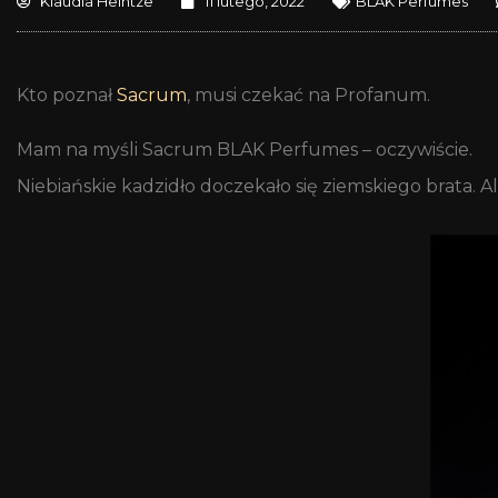
Klaudia Heintze
11 lutego, 2022
BLAK Perfumes
Kto poznał
Sacrum
, musi czekać na Profanum.
Mam na myśli Sacrum BLAK Perfumes – oczywiście.
Niebiańskie kadzidło doczekało się ziemskiego brata. Al