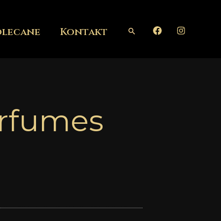
olecane
Kontakt
Szukaj
rfumes