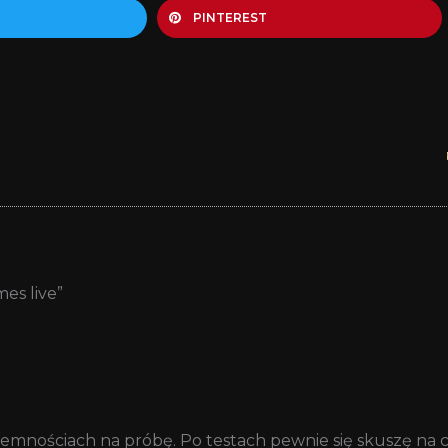
PINTEREST
es live”
emnościach na próbę. Po testach pewnie się skuszę na 