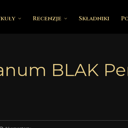
ykuły
Recenzje
Składniki
P
fanum BLAK Pe