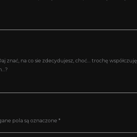
aj znać, na co sie zdecydujesz, choć… trochę współczuję
m…?
ane pola są oznaczone
*