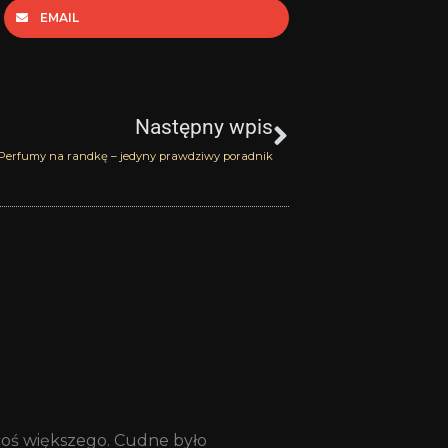
EMAIL
Następny
Następny wpis
Perfumy na randkę – jedyny prawdziwy poradnik
coś większego. Cudne było