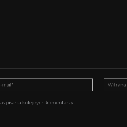
Witryna
l*
interneto
as pisania kolejnych komentarzy.